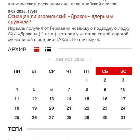
1-08-2026, 17:50
политическим раскладом сил, если арабский список
«Русский голос» Израиля: кто заберет его на этот
6-08-2026, 17:49
раз?
Оснащен ли израильский «Дракон» ядерным
Голоса русскоязычных репатриантов не раз кардинально
оружием?
меняли политический ландшафт Израиля. Достаточно
Израиль получил от Германии новейшую подводную лодку
вспомнить взлет партии «Исраэль ба-алия», когда
АХИ «Дракон» (Drakon), которая уже стала самой дорогой
субмариной в истории ЦАХАЛ. Но почему её
31-07-2026, 17:00
Тайны закрытых дверей: о чём на самом деле
АРХИВ
молчат Трамп и Нетаньяху?
Недавний визит премьер-министра Израиля Биньямина
«
АВГУСТ 2025
»
Нетаньяху в США и его встреча с Дональдом Трампом
оставили больше вопросов, чем ответов. Полная
ПН
ВТ
СР
ЧТ
ПТ
СБ
ВС
31-07-2026, 15:18
1
2
3
Иран готовит покушение на Нетаниягу! Трамп не
хочет эскалации, но КСИР готовит взрыв!
4
5
6
7
8
9
10
В эфире телеканала ITON-TV СЕРГЕЙ МИГДАЛЬ, эксперт
11
12
13
14
15
16
17
по вопросам безопасности, офицер запаса
Международного управления полиции Израиля, автор
18
19
20
21
22
23
24
31-07-2026, 09:02
25
26
27
28
29
30
31
Битва за разоружение ХАМАСа - НОВОСТИ
31/07/2026
ТЕГИ
Сегодня президент США Дональд Трамп заявил о
достижении исторического соглашения о полном