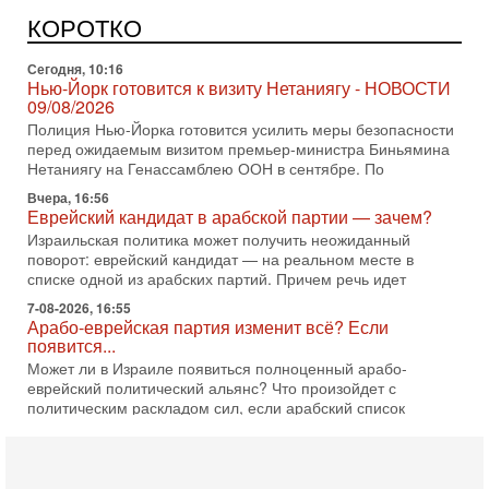
В обществе все чаще звучат тревожные опасения:
предстоящие выборы могут быть сфальсифицированы, их
КОРОТКО
проведение сорвано, а итоговые результаты
Сегодня, 10:16
Нью-Йорк готовится к визиту Нетаниягу - НОВОСТИ
09/08/2026
Полиция Нью-Йорка готовится усилить меры безопасности
перед ожидаемым визитом премьер-министра Биньямина
Нетаниягу на Генассамблею ООН в сентябре. По
Вчера, 16:56
Еврейский кандидат в арабской партии — зачем?
Израильская политика может получить неожиданный
поворот: еврейский кандидат — на реальном месте в
списке одной из арабских партий. Причем речь идет
7-08-2026, 16:55
Арабо-еврейская партия изменит всё? Если
появится...
Может ли в Израиле появиться полноценный арабо-
еврейский политический альянс? Что произойдет с
политическим раскладом сил, если арабский список
6-08-2026, 17:49
Оснащен ли израильский «Дракон» ядерным
оружием?