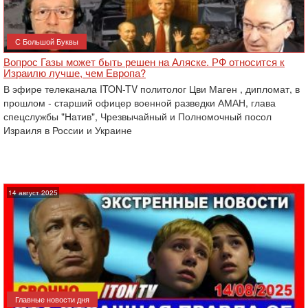
С Большой Буквы
Вопрос Газы может быть решен на Аляске. РФ относится к
Израилю лучше, чем Европа?
В эфире телеканала ITON-TV политолог Цви Маген , дипломат, в
прошлом - старший офицер военной разведки АМАН, глава
спецслужбы "Натив", ‎Чрезвычайный и Полномочный посол
Израиля в России и Украине
14 август 2025
Главные новости дня