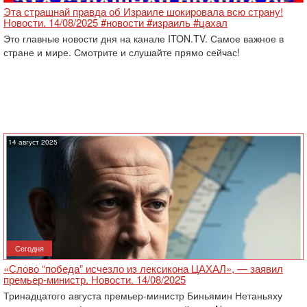
Эта страшнай правда об Израиле шокировала всю страну!
Новости. 14/08/2025 #новости #израиль #цахал
Это главные новости дня на канале ITON.TV. Самое важное в
стране и мире. Смотрите и слушайте прямо сейчас!
14 август 2025
Сегодня
«Слово “победа” исчезло из лексикона ЦАХАЛ», — заявил
премьер-министр. Новости. 14/08/2025
Тринадцатого августа премьер-министр Биньямин Нетаньяху