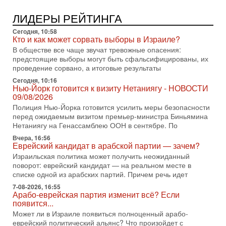
последних союзников. Путин - псих!
В эфире ITON-TV доктор Эльдар Намазов , историк,
ЛИДЕРЫ РЕЙТИНГА
политолог, в прошлом – помощник Президента
Азербайджана Гейдара Алиева . Ведет программу
Сегодня, 10:58
Александр
Кто и как может сорвать выборы в Израиле?
В обществе все чаще звучат тревожные опасения:
3-08-2026, 11:09
предстоящие выборы могут быть сфальсифицированы, их
Выборы в Израиле в опасности?! ШАБАК формирует
проведение сорвано, а итоговые результаты
спецотдел
В этом выпуске мы разбираем одну из самых тревожных
Сегодня, 10:16
Нью-Йорк готовится к визиту Нетаниягу - НОВОСТИ
тем израильской политики. Известно, что израильская
09/08/2026
Служба общей безопасности (ШАБАК) создала
Полиция Нью-Йорка готовится усилить меры безопасности
3-08-2026, 08:32
перед ожидаемым визитом премьер-министра Биньямина
Трамп и Иран: последний шанс - НОВОСТИ
Нетаниягу на Генассамблею ООН в сентябре. По
03/08/2026
Вчера, 16:56
Президент США Дональд Трамп объявил о возобновлении
Еврейский кандидат в арабской партии — зачем?
переговоров с Ираном, но Тегеран пока не подтвердил
Израильская политика может получить неожиданный
готовность к диалогу. По словам американского
поворот: еврейский кандидат — на реальном месте в
2-08-2026, 08:42
списке одной из арабских партий. Причем речь идет
Трамп отменил удар по Ирану - НОВОСТИ
02/08/2026
7-08-2026, 16:55
Арабо-еврейская партия изменит всё? Если
Президент США Дональд Трамп сегодня заявил об отмене
появится...
подготовленного удара по Ирану после обращений
Может ли в Израиле появиться полноценный арабо-
Тегерана и других стран региона. По его словам,
еврейский политический альянс? Что произойдет с