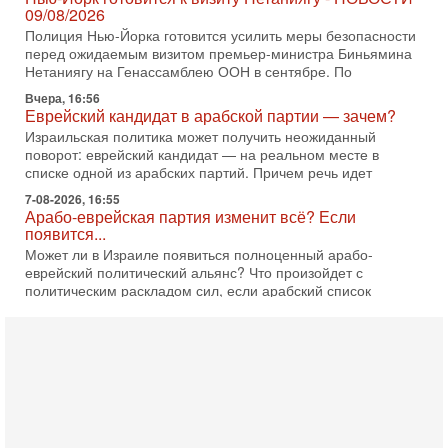
09/08/2026
Полиция Нью-Йорка готовится усилить меры безопасности
перед ожидаемым визитом премьер-министра Биньямина
Нетаниягу на Генассамблею ООН в сентябре. По
Вчера, 16:56
Еврейский кандидат в арабской партии — зачем?
Израильская политика может получить неожиданный
поворот: еврейский кандидат — на реальном месте в
списке одной из арабских партий. Причем речь идет
7-08-2026, 16:55
Арабо-еврейская партия изменит всё? Если
появится...
Может ли в Израиле появиться полноценный арабо-
еврейский политический альянс? Что произойдет с
политическим раскладом сил, если арабский список
6-08-2026, 17:49
Оснащен ли израильский «Дракон» ядерным
оружием?
Израиль получил от Германии новейшую подводную лодку
АХИ «Дракон» (Drakon), которая уже стала самой дорогой
субмариной в истории ЦАХАЛ. Но почему её
6-08-2026, 16:51