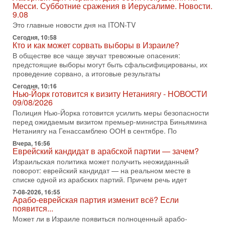
Месси. Субботние сражения в Иерусалиме. Новости.
3-08-2026, 11:09
9.08
Выборы в Израиле в опасности?! ШАБАК формирует
Это главные новости дня на ITON-TV
спецотдел
В этом выпуске мы разбираем одну из самых тревожных
Сегодня, 10:58
Кто и как может сорвать выборы в Израиле?
тем израильской политики. Известно, что израильская
Служба общей безопасности (ШАБАК) создала
В обществе все чаще звучат тревожные опасения:
предстоящие выборы могут быть сфальсифицированы, их
3-08-2026, 08:32
проведение сорвано, а итоговые результаты
Трамп и Иран: последний шанс - НОВОСТИ
03/08/2026
Сегодня, 10:16
Нью-Йорк готовится к визиту Нетаниягу - НОВОСТИ
Президент США Дональд Трамп объявил о возобновлении
09/08/2026
переговоров с Ираном, но Тегеран пока не подтвердил
Полиция Нью-Йорка готовится усилить меры безопасности
готовность к диалогу. По словам американского
перед ожидаемым визитом премьер-министра Биньямина
2-08-2026, 08:42
Нетаниягу на Генассамблею ООН в сентябре. По
Трамп отменил удар по Ирану - НОВОСТИ
Вчера, 16:56
02/08/2026
Еврейский кандидат в арабской партии — зачем?
Президент США Дональд Трамп сегодня заявил об отмене
Израильская политика может получить неожиданный
подготовленного удара по Ирану после обращений
поворот: еврейский кандидат — на реальном месте в
Тегерана и других стран региона. По его словам,
списке одной из арабских партий. Причем речь идет
1-08-2026, 17:50
7-08-2026, 16:55
«Русский голос» Израиля: кто заберет его на этот
Арабо-еврейская партия изменит всё? Если
раз?
появится...
Голоса русскоязычных репатриантов не раз кардинально
Может ли в Израиле появиться полноценный арабо-
меняли политический ландшафт Израиля. Достаточно