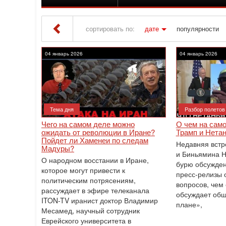
сортировать по:
дате
популярности
Iton TV
» Материалы за 04.01.2026
04 январь 2026
04 январь 2026
Тема дня
Разбор полетов
Чего на самом деле можно
О чем на сам
ожидать от революции в Иране?
Трамп и Нетан
Пойдет ли Хаменеи по следам
Недавняя встр
Мадуры?
и Биньямина Н
О народном восстании в Иране,
бурю обсужде
которое могут привести к
пресс-релизы 
политическим потрясениям,
вопросов, чем 
рассуждает в эфире телеканала
обсуждает об
ITON-TV иранист доктор Владимир
плане»,
Месамед, научный сотрудник
Еврейского университета в