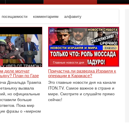
посещаемости
комментариям
алфавиту
04 январь 2026
Вч
С
«
Главные новости дня
И
Н
ом деле молчат
Причастна ли разведка Израиля к
ьяху? План по Газе
операции в Каракасе?
Вч
Т
еча Дональда Трампа
Это главные новости дня на канале
0
етаньяху вызвала
ITON.TV. Самое важное в стране и
П
ний, но официальные
мире. Смотрите и слушайте прямо
О
оставили больше
сейчас!
ег
ответов. Пока мир
щие фразы о «мирном
4-
Т
У
С