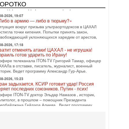
КОРОТКО
ША (в отставке) Гарри (Юрий) Табах, в прошлом:
омандир антитеррористического центра НАТО в
08-2026, 19:07
Либо в армию — либо в тюрьму?»
итуация вокруг призыва ультраортодоксов в ЦАХАЛ
стигла точки кипения. Попытки принять закон,
свобождающий уклоняющихся харедим от арестов,
08-2026, 17:18
ватит отменять атаки! ЦАХАЛ - не игрушка!
зраиль готов ударить по Ирану!
 эфире телеканала ITON-TV Григорий Тамар, офицер
АХАЛа в отставке, писатель, журналист, военный
сторик. Ведет программу Александр Гур-Арье.
08-2026, 15:23
ран задыхается. КСИР готовит удар! Россия
еряет последних союзников. Путин - псих!
 эфире ITON-TV доктор Эльдар Намазов , историк,
олитолог, в прошлом – помощник Президента
зербайджана Гейдара Алиева . Ведет программу
лександр
08-2026, 11:09
ыборы в Израиле в опасности?! ШАБАК
ормирует спецотдел