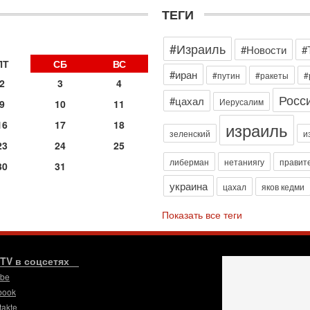
И
ТЕГИ
п
В
Ц
#Израиль
#Новости
#
и
ПТ
СБ
ВС
29
#иран
#путин
#ракеты
#
2
3
4
С
м
Росс
#цахал
Иерусалим
9
10
11
О
мо
израиль
16
17
18
зеленский
и
н
23
24
25
28
либерман
нетаниягу
правит
У
30
31
н
украина
цахал
яков кедми
С
С
Показать все теги
к
Вч
С
.TV в соцсетях
«
И
ube
Н
book
Вч
takte