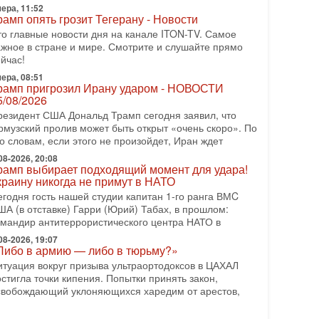
итуация вокруг противостояния Ирана и США
ера, 11:52
акаляется с каждым днем. Почему Трамп в самый
рамп опять грозит Тегерану - Новости
оследний момент отменил решение о нанесении
то главные новости дня на канале ITON-TV. Самое
яжелых ударов
ажное в стране и мире. Смотрите и слушайте прямо
-07-2026, 16:54
йчас!
окупатель авиакомпании «Аркия» намерен
ера, 08:51
апретить полеты по субботам!
рамп пригрозил Ирану ударом - НОВОСТИ
округ возможной продажи авиакомпании «Аркия»
5/08/2026
азгорается громкий конфликт.
резидент США Дональд Трамп сегодня заявил, что
рмузский пролив может быть открыт «очень скоро». По
-07-2026, 08:16
рамп готовит удар по Ирану - НОВОСТИ
о словам, если этого не произойдет, Иран ждет
0/07/2026
08-2026, 20:08
резидент США Дональд Трамп сегодня рассматривает
рамп выбирает подходящий момент для удара!
краину никогда не примут в НАТО
озможность масштабной военной операции против
рана после ракетной атаки на американскую базу в
егодня гость нашей студии капитан 1-го ранга ВМC
ША (в отставке) Гарри (Юрий) Табах, в прошлом:
-07-2026, 18:28
омандир антитеррористического центра НАТО в
рамп взбешен атакой на базы! Иран играет с
гнем. Израиль меняет курс
08-2026, 19:07
Либо в армию — либо в тюрьму?»
 эфире телеканала ITON-TV политолог Цви Маген,
ипломат, в прошлом - старший офицер военной
итуация вокруг призыва ультраортодоксов в ЦАХАЛ
азведки АМАН, глава спецслужбы "Натив",
стигла точки кипения. Попытки принять закон,
Чрезвычайный и
свобождающий уклоняющихся харедим от арестов,
-07-2026, 15:31