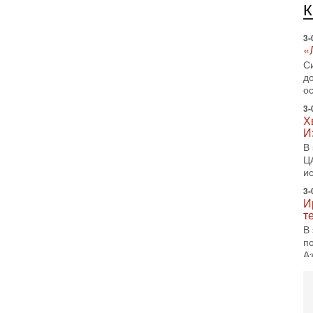
С
к
3-
«
С
до
о
3-
Х
И
В
Ц
и
3-
И
т
В
п
А
А
3-
В
ф