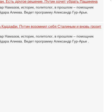
ан. Есть другое решение. Путин хочет убрать Пашиняна
Б
ар Намазов, историк, политолог, в прошлом – помощник
3
дара Алиева. Ведет программу Александр Гур-Арье.
С
д
р
 Каддафи. Путин возомнил себя Сталиным и вновь грозит
г
30
ар Намазов, историк, политолог, в прошлом – помощник
И
дара Алиева. Ведет программу Александр Гур-Арье .
о
С
н
п
т
30
П
з
В
р
30
Т
3
П
в