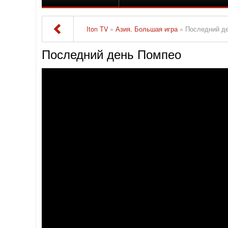
Iton TV
»
Азия. Большая игра
» Последний д
Последний день Помпео