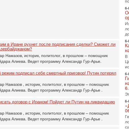
п
П
о
6-
О
о
о
с
И
1-
л
«
д
р
6-
Г
жим в Иране рухнет после подписания сделки? Сможет ли
К
м
Азербайджаном?
н
в
ар Намазов, историк, политолог, в прошлом – помощник
В
31
дара Алиева. Ведет программу Александр Гур-Арье.
Ц
Т
и
м
 режим подписал себе смертный приговор! Путин потерял
6-
Н
Г
Н
н
ар Намазов , историк, политолог, в прошлом – помощник
о
6
дара Алиева. Ведет программу Александр Гур-Арье .
Э
31
И
исать договор с Ираном! Пойдет ли Путин на ликвидацию
6-
х
«
В
0
ар Намазов , историк, политолог, в прошлом – помощник
э
Г
дара Алиева. Ведет программу Александр Гур-Арье .
М
л
с
31