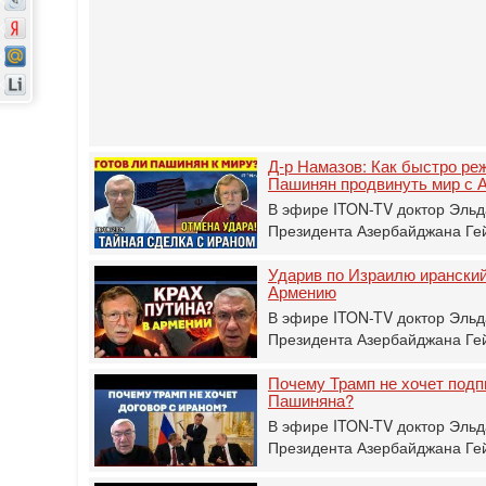
Д-р Намазов: Как быстро ре
Пашинян продвинуть мир с 
В эфире ITON-TV доктор Эльд
Президента Азербайджана Гей
Ударив по Израилю иранский
Армению
В эфире ITON-TV доктор Эльд
Президента Азербайджана Гей
Почему Трамп не хочет подп
Пашиняна?
В эфире ITON-TV доктор Эльд
Президента Азербайджана Гей