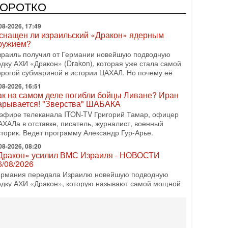
КОРОТКО
снащен ли израильский «Дракон» ядерным
ружием?
зраиль получил от Германии новейшую подводную
одку АХИ «Дракон» (Drakon), которая уже стала самой
орогой субмариной в истории ЦАХАЛ. Но почему её
08-2026, 16:51
ак на самом деле погибли бойцы Ливане? Иран
арывается! "Зверства" ШАБАКА
 эфире телеканала ITON-TV Григорий Тамар, офицер
АХАЛа в отставке, писатель, журналист, военный
сторик. Ведет программу Александр Гур-Арье.
08-2026, 08:20
Дракон» усилил ВМС Израиля - НОВОСТИ
6/08/2026
ермания передала Израилю новейшую подводную
одку АХИ «Дракон», которую называют самой мощной
убмариной на Ближнем Востоке. Передача прошла на
08-2026, 18:16
колько ещё Нетаниягу продержится у власти?
Нетаниягу вечен?» — почему предстоящие выборы в
зраиле могут стать самыми интригующими? Биньямин
етаниягу снова уверенно заявляет, что победа на