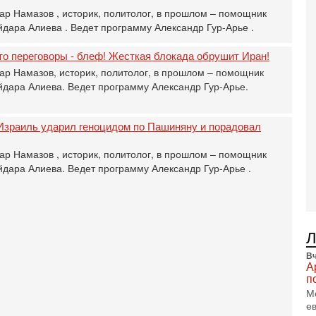
3-
ар Намазов , историк, политолог, в прошлом – помощник
И
дара Алиева . Ведет программу Александр Гур-Арье .
т
В
что переговоры - блеф! Жесткая блокада обрушит Иран!
п
ар Намазов, историк, политолог, в прошлом – помощник
А
дара Алиева. Ведет программу Александр Гур-Арье.
А
3-
В
Израиль ударил геноцидом по Пашиняну и порадовал
ф
В
ар Намазов , историк, политолог, в прошлом – помощник
те
дара Алиева. Ведет программу Александр Гур-Арье .
С
3-
Т
0
П
в
не
Вч
а
А
п
2-
М
Т
е
0