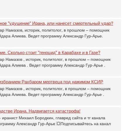
И
Вч
А
п
ное "удушение" Ирана, или нанесет смертельный удар?
М
ар Намазов, историк, политолог, в прошлом – помощник
е
дара Алиева. Ведет программу Александр Гур-Арье.
п
6-
О
ие. Сколько стоит "геноцид" в Карабахе и в Газе?
о
ар Намазов , историк, политолог, в прошлом – помощник
И
дара Алиева . Ведет программу Александр Гур-Арье .
л
д
6-
избранием Рахбаром мертвеца под нажимом КСИР
К
ар Намазов , историк, политолог, в прошлом – помощник
н
дара Алиева. Ведет программу Александр Гур-Арье .
В
Ц
и
одстве Ирана. Надвигается катастрофа!
6-
 иранист Михаил Бородкин, главред сайта и тг канала
«
ограмму Александр Гур-Арье 💥Подписывайтесь на канал
0