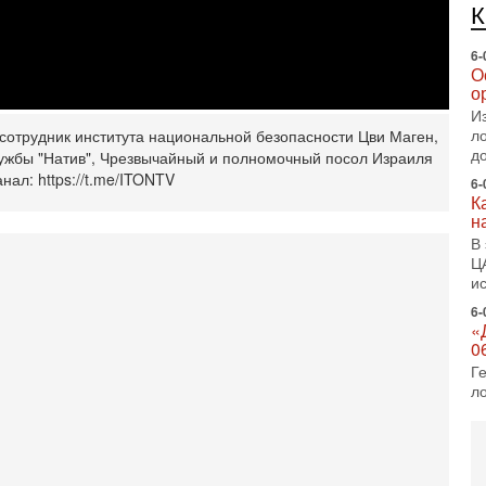
О
о
И
л
д
6-
сотрудник института национальной ‎безопасности ‎Цви Маген,
К
ужбы "Натив", ‎Чрезвычайный и ‎полномочный посол Израиля
н
нал: https://t.me/ITONTV
В
Ц
и
6-
«
0
Г
л
с
5-
С
«
И
Н