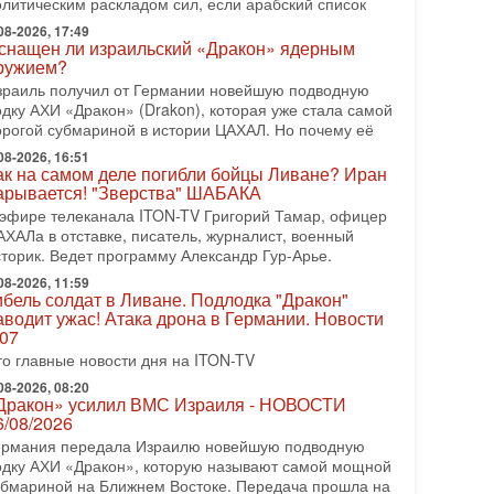
олитическим раскладом сил, если арабский список
резидент США Дональд Трамп сегодня заявил об
тмене подготовленного удара по Ирану после
08-2026, 17:49
снащен ли израильский «Дракон» ядерным
бращений Тегерана и других стран региона. По его
ружием?
ловам,
зраиль получил от Германии новейшую подводную
08-2026, 17:50
одку АХИ «Дракон» (Drakon), которая уже стала самой
Русский голос» Израиля: кто заберет его на этот
орогой субмариной в истории ЦАХАЛ. Но почему её
аз?
08-2026, 16:51
олоса русскоязычных репатриантов не раз кардинально
ак на самом деле погибли бойцы Ливане? Иран
еняли политический ландшафт Израиля. Достаточно
арывается! "Зверства" ШАБАКА
спомнить взлет партии «Исраэль ба-алия», когда
 эфире телеканала ITON-TV Григорий Тамар, офицер
-07-2026, 17:00
АХАЛа в отставке, писатель, журналист, военный
айны закрытых дверей: о чём на самом деле
сторик. Ведет программу Александр Гур-Арье.
олчат Трамп и Нетаньяху?
08-2026, 11:59
едавний визит премьер-министра Израиля Биньямина
ибель солдат в Ливане. Подлодка "Дракон"
етаньяху в США и его встреча с Дональдом Трампом
аводит ужас! Атака дрона в Германии. Новости
ставили больше вопросов, чем ответов. Полная
.07
то главные новости дня на ITON-TV
-07-2026, 15:18
ран готовит покушение на Нетаниягу! Трамп не
08-2026, 08:20
очет эскалации, но КСИР готовит взрыв!
Дракон» усилил ВМС Израиля - НОВОСТИ
 эфире телеканала ITON-TV СЕРГЕЙ МИГДАЛЬ,
6/08/2026
ксперт по вопросам безопасности, офицер запаса
ермания передала Израилю новейшую подводную
еждународного управления полиции Израиля, автор
одку АХИ «Дракон», которую называют самой мощной
убмариной на Ближнем Востоке. Передача прошла на
-07-2026, 09:02