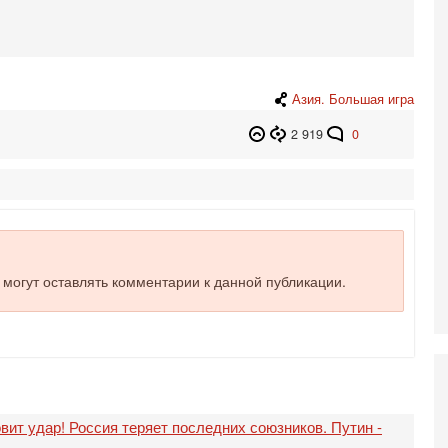
5-
Т
0
П
О
ег
Азия. Большая игра
4-
2 919
0
Т
У
С
С
к
3-
«
С
е могут оставлять комментарии к данной публикации.
до
о
3-
Х
И
В
Ц
вит удар! Россия теряет последних союзников. Путин -
и