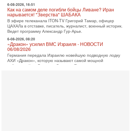
6-08-2026, 16:51
Как на самом деле погибли бойцы Ливане? Иран
нарывается! "Зверства" ШАБАКА
В эфире телеканала ITON-TV Григорий Тамар, офицер
ЦАХАЛа в отставке, писатель, журналист, военный историк.
Ведет программу Александр Гур-Арье.
6-08-2026, 08:20
«Дракон» усилил ВМС Израиля - НОВОСТИ
06/08/2026
Германия передала Израилю новейшую подводную лодку
АХИ «Дракон», которую называют самой мощной
субмариной на Ближнем Востоке. Передача прошла на
5-08-2026, 18:16
Сколько ещё Нетаниягу продержится у власти?
«Нетаниягу вечен?» — почему предстоящие выборы в
Израиле могут стать самыми интригующими? Биньямин
Нетаниягу снова уверенно заявляет, что победа на
5-08-2026, 08:51
Трамп пригрозил Ирану ударом - НОВОСТИ
05/08/2026
Президент США Дональд Трамп сегодня заявил, что
Ормузский пролив может быть открыт «очень скоро». По
его словам, если этого не произойдет, Иран ждет