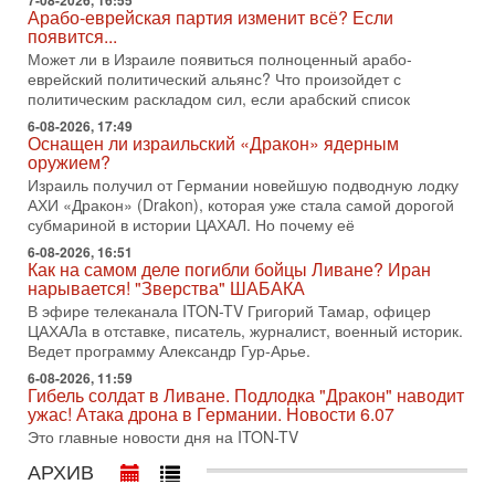
7-08-2026, 16:55
Голоса русскоязычных репатриантов не раз кардинально
Арабо-еврейская партия изменит всё? Если
меняли политический ландшафт Израиля. Достаточно
появится...
вспомнить взлет партии «Исраэль ба-алия», когда
Может ли в Израиле появиться полноценный арабо-
еврейский политический альянс? Что произойдет с
31-07-2026, 17:00
Тайны закрытых дверей: о чём на самом деле
политическим раскладом сил, если арабский список
молчат Трамп и Нетаньяху?
6-08-2026, 17:49
Недавний визит премьер-министра Израиля Биньямина
Оснащен ли израильский «Дракон» ядерным
Нетаньяху в США и его встреча с Дональдом Трампом
оружием?
оставили больше вопросов, чем ответов. Полная
Израиль получил от Германии новейшую подводную лодку
АХИ «Дракон» (Drakon), которая уже стала самой дорогой
31-07-2026, 15:18
субмариной в истории ЦАХАЛ. Но почему её
Иран готовит покушение на Нетаниягу! Трамп не
хочет эскалации, но КСИР готовит взрыв!
6-08-2026, 16:51
Как на самом деле погибли бойцы Ливане? Иран
В эфире телеканала ITON-TV СЕРГЕЙ МИГДАЛЬ, эксперт
нарывается! "Зверства" ШАБАКА
по вопросам безопасности, офицер запаса
Международного управления полиции Израиля, автор
В эфире телеканала ITON-TV Григорий Тамар, офицер
ЦАХАЛа в отставке, писатель, журналист, военный историк.
31-07-2026, 09:02
Ведет программу Александр Гур-Арье.
Битва за разоружение ХАМАСа - НОВОСТИ
31/07/2026
6-08-2026, 11:59
Гибель солдат в Ливане. Подлодка "Дракон" наводит
Сегодня президент США Дональд Трамп заявил о
ужас! Атака дрона в Германии. Новости 6.07
достижении исторического соглашения о полном
Это главные новости дня на ITON-TV
разоружении ХАМАСа и других вооруженных группировок в
АРХИВ
30-07-2026, 17:59
Иран доведет Трампа до крайних мер? Разбор и