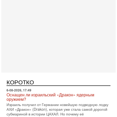
Вчера, 16:56
Еврейский кандидат в арабской партии — зачем?
Израильская политика может получить неожиданный
поворот: еврейский кандидат — на реальном месте в
списке одной из арабских партий. Причем речь идет
7-08-2026, 16:55
Арабо-еврейская партия изменит всё? Если
появится...
Может ли в Израиле появиться полноценный арабо-
еврейский политический альянс? Что произойдет с
КОРОТКО
политическим раскладом сил, если арабский список
6-08-2026, 17:49
Оснащен ли израильский «Дракон» ядерным
оружием?
Израиль получил от Германии новейшую подводную лодку
АХИ «Дракон» (Drakon), которая уже стала самой дорогой
субмариной в истории ЦАХАЛ. Но почему её