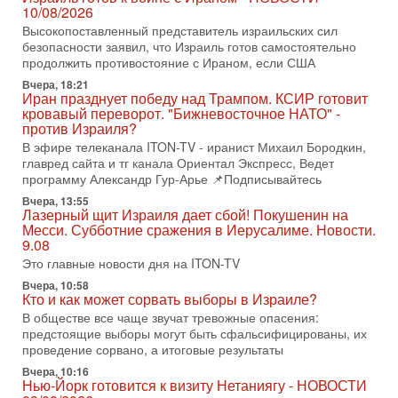
последних союзников. Путин - псих!
10/08/2026
В эфире ITON-TV доктор Эльдар Намазов , историк,
Высокопоставленный представитель израильских сил
политолог, в прошлом – помощник Президента
безопасности заявил, что Израиль готов самостоятельно
Азербайджана Гейдара Алиева . Ведет программу
продолжить противостояние с Ираном, если США
Александр
Вчера, 18:21
Иран празднует победу над Трампом. КСИР готовит
3-08-2026, 11:09
кровавый переворот. "Бижневосточное НАТО" -
Выборы в Израиле в опасности?! ШАБАК формирует
против Израиля?
спецотдел
В эфире телеканала ITON-TV - иранист Михаил Бородкин,
В этом выпуске мы разбираем одну из самых тревожных
главред сайта и тг канала Ориентал Экспресс, Ведет
тем израильской политики. Известно, что израильская
программу Александр Гур-Арье 📌Подписывайтесь
Служба общей безопасности (ШАБАК) создала
Вчера, 13:55
3-08-2026, 08:32
Лазерный щит Израиля дает сбой! Покушенин на
Трамп и Иран: последний шанс - НОВОСТИ
Месси. Субботние сражения в Иерусалиме. Новости.
03/08/2026
9.08
Президент США Дональд Трамп объявил о возобновлении
Это главные новости дня на ITON-TV
переговоров с Ираном, но Тегеран пока не подтвердил
Вчера, 10:58
готовность к диалогу. По словам американского
Кто и как может сорвать выборы в Израиле?
2-08-2026, 08:42
В обществе все чаще звучат тревожные опасения:
Трамп отменил удар по Ирану - НОВОСТИ
предстоящие выборы могут быть сфальсифицированы, их
02/08/2026
проведение сорвано, а итоговые результаты
Президент США Дональд Трамп сегодня заявил об отмене
Вчера, 10:16
подготовленного удара по Ирану после обращений
Нью-Йорк готовится к визиту Нетаниягу - НОВОСТИ
Тегерана и других стран региона. По его словам,