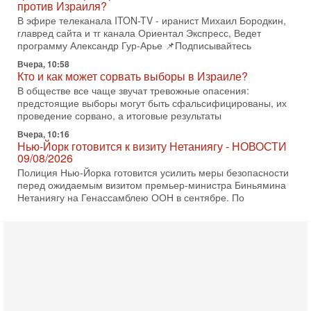
В обществе все чаще звучат тревожные опасения:
предстоящие выборы могут быть сфальсифицированы, их
проведение сорвано, а итоговые результаты
Вчера, 10:16
Нью-Йорк готовится к визиту Нетаниягу - НОВОСТИ
09/08/2026
Полиция Нью-Йорка готовится усилить меры безопасности
перед ожидаемым визитом премьер-министра Биньямина
Нетаниягу на Генассамблею ООН в сентябре. По
8-08-2026, 16:56
Еврейский кандидат в арабской партии — зачем?
Израильская политика может получить неожиданный
поворот: еврейский кандидат — на реальном месте в
списке одной из арабских партий. Причем речь идет
7-08-2026, 16:55
Арабо-еврейская партия изменит всё? Если
появится...
Может ли в Израиле появиться полноценный арабо-
еврейский политический альянс? Что произойдет с
политическим раскладом сил, если арабский список
6-08-2026, 17:49
Оснащен ли израильский «Дракон» ядерным
оружием?