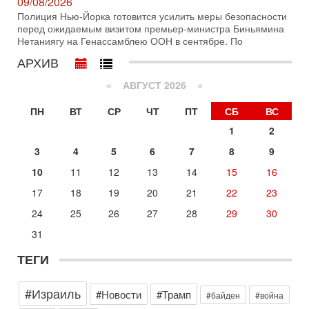
09/08/2026
1-08-2026, 17:50
Полиция Нью-Йорка готовится усилить меры безопасности
«Русский голос» Израиля: кто заберет его на этот
перед ожидаемым визитом премьер-министра Биньямина
раз?
Нетаниягу на Генассамблею ООН в сентябре. По
Голоса русскоязычных репатриантов не раз кардинально
АРХИВ
меняли политический ландшафт Израиля. Достаточно
вспомнить взлет партии «Исраэль ба-алия», когда
«
АВГУСТ 2026 »
31-07-2026, 17:00
Тайны закрытых дверей: о чём на самом деле
ПН
ВТ
СР
ЧТ
ПТ
СБ
ВС
молчат Трамп и Нетаньяху?
1
2
Недавний визит премьер-министра Израиля Биньямина
Нетаньяху в США и его встреча с Дональдом Трампом
3
4
5
6
7
8
9
оставили больше вопросов, чем ответов. Полная
10
11
12
13
14
15
16
Сегодня, 08:58
Израиль готов к войне с Ираном - НОВОСТИ
17
18
19
20
21
22
23
10/08/2026
24
25
26
27
28
29
30
Высокопоставленный представитель израильских сил
безопасности заявил, что Израиль готов самостоятельно
31
продолжить противостояние с Ираном, если США
ТЕГИ
Вчера, 18:21
Иран празднует победу над Трампом. КСИР готовит
кровавый переворот. "Бижневосточное НАТО" -
#Израиль
против Израиля?
#Новости
#Трамп
#байден
#война
В эфире телеканала ITON-TV - иранист Михаил Бородкин,