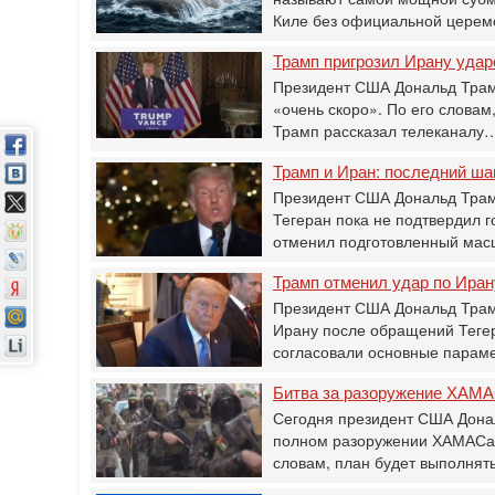
Киле без официальной церем
Трамп пригрозил Ирану уда
Президент США Дональд Трамп
«очень скоро». По его словам
Трамп рассказал телеканалу
Трамп и Иран: последний ш
Президент США Дональд Трам
Тегеран пока не подтвердил г
отменил подготовленный ма
Трамп отменил удар по Ира
Президент США Дональд Трамп
Ирану после обращений Тегера
согласовали основные пара
Битва за разоружение ХАМА
Сегодня президент США Донал
полном разоружении ХАМАСа и
словам, план будет выполня