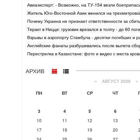
Авиаэксперт: - Возможно, на ТУ-154 везли боеприпасы
Житель Юго-Восточной Азии женился на трехметрово
Почему Украина не признает ответственности за сбит
Теракт в Ницце: грузовик врезался в толпу - до 60 пог
Взрывы в аэропорту Стамбула - десятки погибших и р
Английские фанаты разбушевались после вылета сбор
Перестрелка в Казахстане: фото и видео с места кров
АРХИВ
«
АВГУСТ 2026 »
ПН
ВТ
СР
ЧТ
3
4
5
6
10
11
12
13
17
18
19
20
24
25
26
27