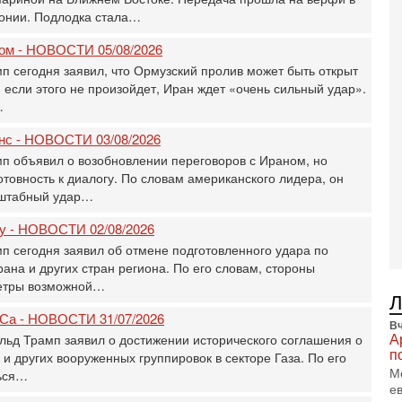
Ц
онии. Подлодка стала…
и
3-
ром - НОВОСТИ 05/08/2026
И
 сегодня заявил, что Ормузский пролив может быть открыт
т
, если этого не произойдет, Иран ждет «очень сильный удар».
В
…
п
А
анс - НОВОСТИ 03/08/2026
А
п объявил о возобновлении переговоров с Ираном, но
3-
отовность к диалогу. По словам американского лидера, он
В
ф
сштабный удар…
В
ну - НОВОСТИ 02/08/2026
те
С
 сегодня заявил об отмене подготовленного удара по
на и других стран региона. По его словам, стороны
3-
метры возможной…
Т
0
Са - НОВОСТИ 31/07/2026
П
Вч
в
А
ьд Трамп заявил о достижении исторического соглашения о
не
п
 других вооруженных группировок в секторе Газа. По его
а
М
ться…
е
2-