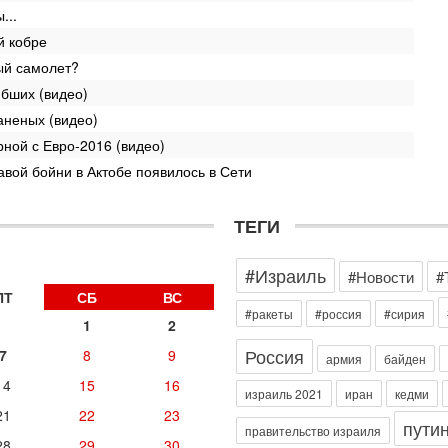
П
...
в
й кобре
И
ый самолет?
Вч
А
ибших (видео)
п
аненых (видео)
М
ной с Евро-2016 (видео)
е
п
авой бойни в Актобе появилось в Сети
6-
О
ТЕГИ
о
И
л
#Израиль
#Новости
#
д
ПТ
СБ
ВС
6-
#ракеты
#россия
#сирия
1
2
К
н
Россия
7
8
9
армия
байден
В
Ц
14
15
16
израиль 2021
иран
кедми
и
21
22
23
пути
6-
правительство израиля
«
28
29
30