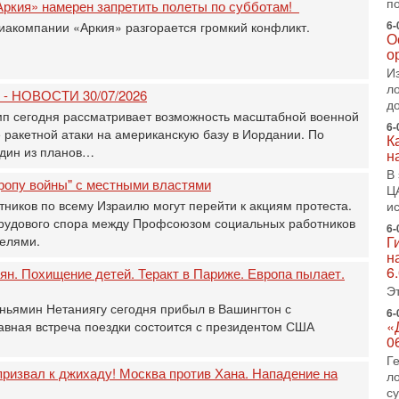
п
Аркия» намерен запретить полеты по субботам!
Т
0
6-
иакомпании «Аркия» разгорается громкий конфликт.
О
П
о
о
о
И
с
л
у - НОВОСТИ 30/07/2026
д
1-
п сегодня рассматривает возможность масштабной военной
«
6-
 ракетной атаки на американскую базу в Иордании. По
К
р
дин из планов…
н
Г
В
м
ропу войны" с местными властями
Ц
в
тников по всему Израилю могут перейти к акциям протеста.
и
31
трудового спора между Профсоюзом социальных работников
6-
Т
елями.
Г
м
н
Н
6
ян. Похищение детей. Теракт в Париже. Европа пылает.
Н
Э
о
ьямин Нетаниягу сегодня прибыл в Вашингтон с
6-
31
«
авная встреча поездки состоится с президентом США
И
0
х
Г
В
ризвал к джихаду! Москва против Хана. Нападение на
л
э
с