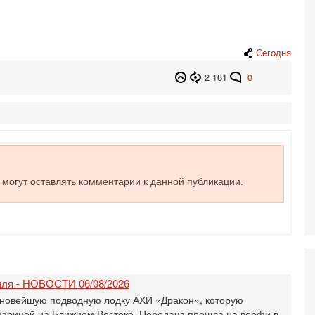
Н
5-
Т
0
Сегодня
П
2 161
0
О
ег
4-
Т
У
С
С
к
е могут оставлять комментарии к данной публикации.
3-
«
С
до
о
3-
Х
ля - НОВОСТИ 06/08/2026
И
новейшую подводную лодку АХИ «Дракон», которую
В
ариной на Ближнем Востоке. Передача прошла на верфи в