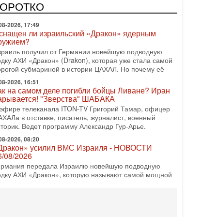
КОРОТКО
олитическим раскладом сил, если арабский список
08-2026, 17:49
снащен ли израильский «Дракон» ядерным
ружием?
зраиль получил от Германии новейшую подводную
одку АХИ «Дракон» (Drakon), которая уже стала самой
орогой субмариной в истории ЦАХАЛ. Но почему её
08-2026, 16:51
ак на самом деле погибли бойцы Ливане? Иран
арывается! "Зверства" ШАБАКА
 эфире телеканала ITON-TV Григорий Тамар, офицер
АХАЛа в отставке, писатель, журналист, военный
сторик. Ведет программу Александр Гур-Арье.
08-2026, 08:20
Дракон» усилил ВМС Израиля - НОВОСТИ
6/08/2026
ермания передала Израилю новейшую подводную
одку АХИ «Дракон», которую называют самой мощной
убмариной на Ближнем Востоке. Передача прошла на
08-2026, 18:16
колько ещё Нетаниягу продержится у власти?
Нетаниягу вечен?» — почему предстоящие выборы в
зраиле могут стать самыми интригующими? Биньямин