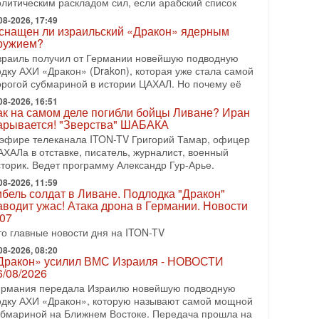
олитическим раскладом сил, если арабский список
рамп отменил удар по Ирану - НОВОСТИ
2/08/2026
08-2026, 17:49
снащен ли израильский «Дракон» ядерным
резидент США Дональд Трамп сегодня заявил об
ружием?
тмене подготовленного удара по Ирану после
бращений Тегерана и других стран региона. По его
зраиль получил от Германии новейшую подводную
ловам,
одку АХИ «Дракон» (Drakon), которая уже стала самой
орогой субмариной в истории ЦАХАЛ. Но почему её
08-2026, 17:50
Русский голос» Израиля: кто заберет его на этот
08-2026, 16:51
ак на самом деле погибли бойцы Ливане? Иран
аз?
арывается! "Зверства" ШАБАКА
олоса русскоязычных репатриантов не раз кардинально
 эфире телеканала ITON-TV Григорий Тамар, офицер
еняли политический ландшафт Израиля. Достаточно
АХАЛа в отставке, писатель, журналист, военный
спомнить взлет партии «Исраэль ба-алия», когда
сторик. Ведет программу Александр Гур-Арье.
-07-2026, 17:00
08-2026, 11:59
айны закрытых дверей: о чём на самом деле
ибель солдат в Ливане. Подлодка "Дракон"
олчат Трамп и Нетаньяху?
аводит ужас! Атака дрона в Германии. Новости
едавний визит премьер-министра Израиля Биньямина
.07
етаньяху в США и его встреча с Дональдом Трампом
то главные новости дня на ITON-TV
ставили больше вопросов, чем ответов. Полная
08-2026, 08:20
-07-2026, 15:18
Дракон» усилил ВМС Израиля - НОВОСТИ
ран готовит покушение на Нетаниягу! Трамп не
6/08/2026
очет эскалации, но КСИР готовит взрыв!
ермания передала Израилю новейшую подводную
 эфире телеканала ITON-TV СЕРГЕЙ МИГДАЛЬ,
одку АХИ «Дракон», которую называют самой мощной
ксперт по вопросам безопасности, офицер запаса
убмариной на Ближнем Востоке. Передача прошла на