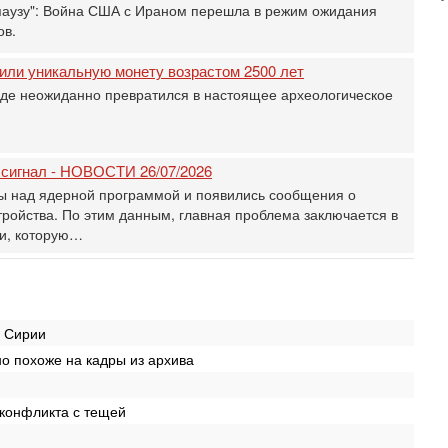
М
паузу": Война США с Ираном перешла в режим ожидания
ов.
31
Б
3
или уникальную монету возрастом 2500 лет
С
де неожиданно превратился в настоящее археологическое
д
р
г
30
 сигнал - НОВОСТИ 26/07/2026
И
ы над ядерной программой и появились сообщения о
о
тройства. По этим данным, главная проблема заключается в
С
ии, которую…
н
п
т
30
П
в Сирии
з
но похоже на кадры из архива
В
р
30
 конфликта с тещей
Т
3