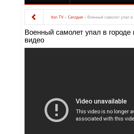
Iton TV
»
Сегодня
» Военный самолет упал в 
Военный самолет упал в городе 
видео