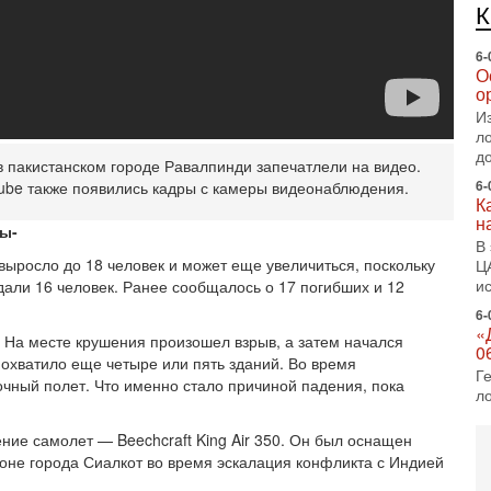
п
6-
О
о
И
л
д
 пакистанском городе Равалпинди запечатлели на видео.
6-
К
uTube также появились кадры с камеры видеонаблюдения.
н
В
ры-
Ц
выросло до 18 человек и может еще увеличиться, поскольку
и
дали 16 человек. Ранее сообщалось о 17 погибших и 12
6-
«
0
 На месте крушения произошел взрыв, а затем начался
Г
 охватило еще четыре или пять зданий. Во время
л
ный полет. Что именно стало причиной падения, пока
с
5-
ие самолет — Beechcraft King Air 350. Он был оснащен
С
йоне города Сиалкот во время эскалация конфликта с Индией
«
И