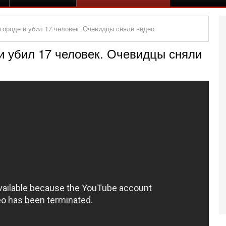
городе и убил 17 человек. Очевидцы сняли видео
и убил 17 человек. Очевидцы сняли
Вч
А
п
М
е