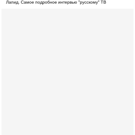
Лапид. Самое подробное интервью "русскому" ТВ
Сегодня, 08:20
«Дракон» усилил ВМС Израиля - НОВОСТИ
06/08/2026
Германия передала Израилю новейшую подводную лодку
АХИ «Дракон», которую называют самой мощной