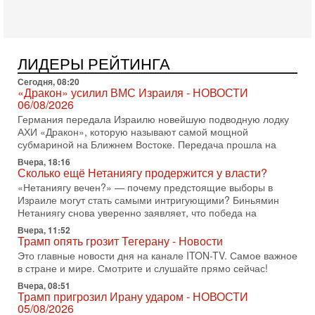
хочет эскалации, но КСИР готовит взрыв!
В эфире телеканала ITON-TV СЕРГЕЙ МИГДАЛЬ, эксперт
по вопросам безопасности, офицер запаса
Международного управления полиции Израиля, автор
ЛИДЕРЫ РЕЙТИНГА
31-07-2026, 09:02
Битва за разоружение ХАМАСа - НОВОСТИ
Сегодня, 08:20
«Дракон» усилил ВМС Израиля - НОВОСТИ
31/07/2026
06/08/2026
Сегодня президент США Дональд Трамп заявил о
Германия передала Израилю новейшую подводную лодку
достижении исторического соглашения о полном
АХИ «Дракон», которую называют самой мощной
разоружении ХАМАСа и других вооруженных группировок в
субмариной на Ближнем Востоке. Передача прошла на
30-07-2026, 17:59
Вчера, 18:16
Иран доведет Трампа до крайних мер? Разбор и
Сколько ещё Нетаниягу продержится у власти?
оценка от военного обозревателя Давида Шарпа
«Нетаниягу вечен?» — почему предстоящие выборы в
Ситуация вокруг противостояния Ирана и США накаляется
Израиле могут стать самыми интригующими? Биньямин
с каждым днем. Почему Трамп в самый последний момент
Нетаниягу снова уверенно заявляет, что победа на
отменил решение о нанесении тяжелых ударов
Вчера, 11:52
30-07-2026, 16:54
Трамп опять грозит Тегерану - Новости
Покупатель авиакомпании «Аркия» намерен
Это главные новости дня на канале ITON-TV. Самое важное
запретить полеты по субботам!
в стране и мире. Смотрите и слушайте прямо сейчас!
Вокруг возможной продажи авиакомпании «Аркия»
Вчера, 08:51
разгорается громкий конфликт.
Трамп пригрозил Ирану ударом - НОВОСТИ
30-07-2026, 08:16
05/08/2026