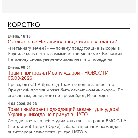
субмариной на Ближнем Востоке. Передача прошла на
Вчера, 18:16
Сколько ещё Нетаниягу продержится у власти?
КОРОТКО
«Нетаниягу вечен?» — почему предстоящие выборы в
Израиле могут стать самыми интригующими? Биньямин
Нетаниягу снова уверенно заявляет, что победа на
Вчера, 08:51
Трамп пригрозил Ирану ударом - НОВОСТИ
05/08/2026
Президент США Дональд Трамп сегодня заявил, что
Ормузский пролив может быть открыт «очень скоро». По
его словам, если этого не произойдет, Иран ждет
4-08-2026, 20:08
Трамп выбирает подходящий момент для удара!
Украину никогда не примут в НАТО
Сегодня гость нашей студии капитан 1-го ранга ВМC США
(в отставке) Гарри (Юрий) Табах, в прошлом: командир
антитеррористического центра НАТО в
3-08-2026, 19:07
«Либо в армию — либо в тюрьму?»
Ситуация вокруг призыва ультраортодоксов в ЦАХАЛ
достигла точки кипения. Попытки принять закон,