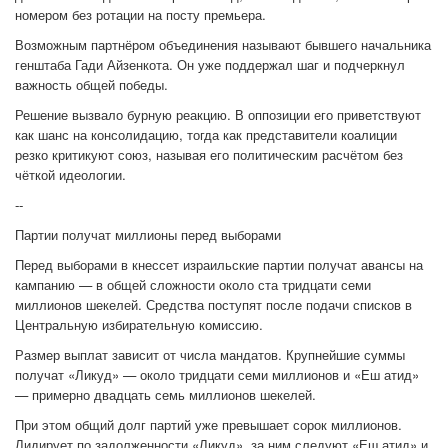
номером без ротации на посту премьера.
Возможным партнёром объединения называют бывшего начальника
генштаба Гади Айзенкота. Он уже поддержал шаг и подчеркнул
важность общей победы.
Решение вызвало бурную реакцию. В оппозиции его приветствуют
как шанс на консолидацию, тогда как представители коалиции
резко критикуют союз, называя его политическим расчётом без
чёткой идеологии.
--
Партии получат миллионы перед выборами
Перед выборами в кнессет израильские партии получат авансы на
кампанию — в общей сложности около ста тридцати семи
миллионов шекелей. Средства поступят после подачи списков в
Центральную избирательную комиссию.
Размер выплат зависит от числа мандатов. Крупнейшие суммы
получат «Ликуд» — около тридцати семи миллионов и «Еш атид»
— примерно двадцать семь миллионов шекелей.
При этом общий долг партий уже превышает сорок миллионов.
Лидирует по задолженности «Ликуд», за ним следуют «Еш атид» и