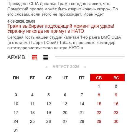
Трамп готовит удар по Ирану - НОВОСТИ 30/07/2026
Президент США Дональд Трамп сегодня заявил, что
Президент США Дональд Трамп сегодня рассматривает
Ормузский пролив может быть открыт «очень скоро». По
возможность масштабной военной операции против Ирана
его словам, если этого не произойдет, Иран ждет
после ракетной атаки на американскую базу в
4-08-2026, 20:08
Трамп выбирает подходящий момент для удара!
29-07-2026, 18:28
Украину никогда не примут в НАТО
Трамп взбешен атакой на базы! Иран играет с огнем.
Израиль меняет курс
Сегодня гость нашей студии капитан 1-го ранга ВМC США
В эфире телеканала ITON-TV политолог Цви Маген,
(в отставке) Гарри (Юрий) Табах, в прошлом: командир
дипломат, в прошлом - старший офицер военной разведки
антитеррористического центра НАТО в
АМАН, глава спецслужбы "Натив", ‎Чрезвычайный и
АРХИВ
29-07-2026, 15:31
Иран готовит наземное вторжение. Израиль
«
АВГУСТ 2026 »
повышает готовность. Развязка все ближе!
В эфире телеканала ITON-TV Григорий Тамар, офицер
ПН
ВТ
СР
ЧТ
ПТ
СБ
ВС
ЦАХАЛа в отставке, писатель, журналист, военный историк.
1
2
Ведет программу Александр Гур-Арье.
3
4
5
6
7
8
9
29-07-2026, 11:48
Соцработники выходит на "тропу войны" с местными
10
11
12
13
14
15
16
властями
Около 7 400 социальных работников по всему Израилю
17
18
19
20
21
22
23
могут перейти к акциям протеста. Гистадрут объявил о
24
25
26
27
28
29
30
начале трудового спора между Профсоюзом
31
Сегодня, 08:20