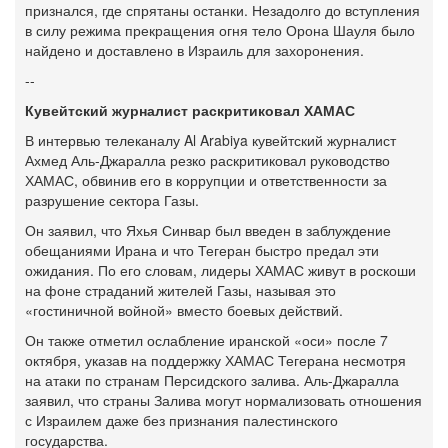
признался, где спрятаны останки. Незадолго до вступления
в силу режима прекращения огня тело Орона Шауля было
найдено и доставлено в Израиль для захоронения.
--
Кувейтский журналист раскритиковал ХАМАС
В интервью телеканалу Al Arabiya кувейтский журналист
Ахмед Аль-Джаралла резко раскритиковал руководство
ХАМАС, обвинив его в коррупции и ответственности за
разрушение сектора Газы.
Он заявил, что Яхья Синвар был введен в заблуждение
обещаниями Ирана и что Тегеран быстро предал эти
ожидания. По его словам, лидеры ХАМАС живут в роскоши
на фоне страданий жителей Газы, называя это
«гостиничной войной» вместо боевых действий.
Он также отметил ослабление иранской «оси» после 7
октября, указав на поддержку ХАМАС Тегерана несмотря
на атаки по странам Персидского залива. Аль-Джаралла
заявил, что страны Залива могут нормализовать отношения
с Израилем даже без признания палестинского
государства.