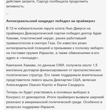
действия запрета. Сарсур пообещала продолжить
активность.
--
Антиизраильский кандидат победил
на праймериз
В 12-м избирательном округе штата Нью-Джерси на
праймериз Демократической партии победил доктор Адам
Хамави, пластический хирург, ранее работавший
травматологом в секторе Газа. Он известен резко
антиизраильской позицией и призывами к полному эмбарго
на поставки оружия Израилю, а также обвинениями в его
адрес в «геноциде».
Кампания Хамави, по данным СМИ, получила около 1,5
миллиона долларов финансирования от пропалестинских
политических структур. Его также поддержали влиятельные
представители левого крыла Демпартии США, включая
Александрию Окасио-Кортес и Берни Сандерса.
Теперь он будет участвовать в основных выборах в
Конгресс от демократов. Итоги праймериз вызвали широкий
резонанс в американской политической среде. Особенно в
вопросах поддержки Израиля.