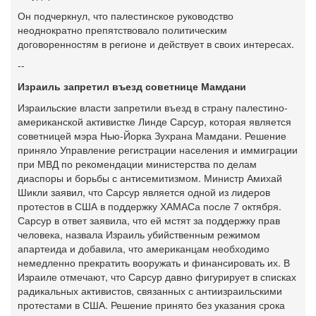
Он подчеркнул, что палестинское руководство
неоднократно препятствовало политическим
договоренностям в регионе и действует в своих интересах.
--
Израиль запретил въезд советнице Мамдани
Израильские власти запретили въезд в страну палестино-
американской активистке Линде Сарсур, которая является
советницей мэра Нью-Йорка Зухрана Мамдани. Решение
приняло Управление регистрации населения и иммиграции
при МВД по рекомендации министерства по делам
диаспоры и борьбы с антисемитизмом. Министр Амихай
Шикли заявил, что Сарсур является одной из лидеров
протестов в США в поддержку ХАМАСа после 7 октября.
Сарсур в ответ заявила, что ей мстят за поддержку прав
человека, назвала Израиль убийственным режимом
апартеида и добавила, что американцам необходимо
немедленно прекратить вооружать и финансировать их. В
Израиле отмечают, что Сарсур давно фигурирует в списках
радикальных активистов, связанных с антиизраильскими
протестами в США. Решение принято без указания срока