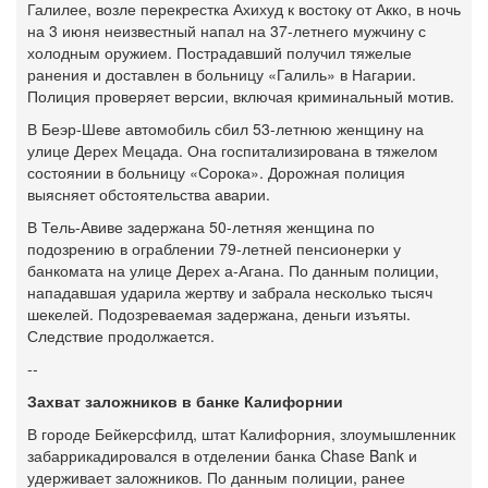
Галилее, возле перекрестка Ахихуд к востоку от Акко, в ночь
на 3 июня неизвестный напал на 37-летнего мужчину с
холодным оружием. Пострадавший получил тяжелые
ранения и доставлен в больницу «Галиль» в Нагарии.
Полиция проверяет версии, включая криминальный мотив.
В Беэр-Шеве автомобиль сбил 53-летнюю женщину на
улице Дерех Мецада. Она госпитализирована в тяжелом
состоянии в больницу «Сорока». Дорожная полиция
выясняет обстоятельства аварии.
В Тель-Авиве задержана 50-летняя женщина по
подозрению в ограблении 79-летней пенсионерки у
банкомата на улице Дерех а-Агана. По данным полиции,
нападавшая ударила жертву и забрала несколько тысяч
шекелей. Подозреваемая задержана, деньги изъяты.
Следствие продолжается.
--
Захват заложников в банке Калифорнии
В городе Бейкерсфилд, штат Калифорния, злоумышленник
забаррикадировался в отделении банка Chase Bank и
удерживает заложников. По данным полиции, ранее