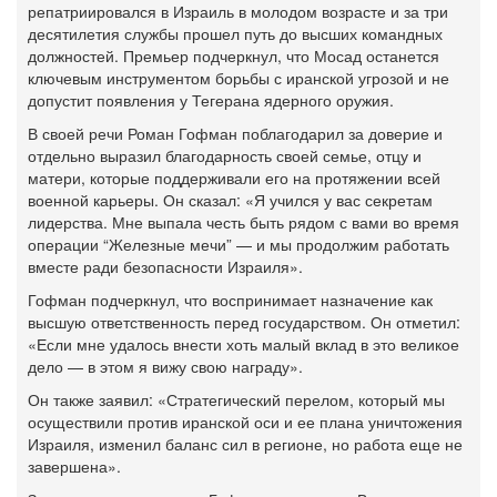
репатриировался в Израиль в молодом возрасте и за три
десятилетия службы прошел путь до высших командных
должностей. Премьер подчеркнул, что Мосад останется
ключевым инструментом борьбы с иранской угрозой и не
допустит появления у Тегерана ядерного оружия.
В своей речи Роман Гофман поблагодарил за доверие и
отдельно выразил благодарность своей семье, отцу и
матери, которые поддерживали его на протяжении всей
военной карьеры. Он сказал: «Я учился у вас секретам
лидерства. Мне выпала честь быть рядом с вами во время
операции “Железные мечи” — и мы продолжим работать
вместе ради безопасности Израиля».
Гофман подчеркнул, что воспринимает назначение как
высшую ответственность перед государством. Он отметил:
«Если мне удалось внести хоть малый вклад в это великое
дело — в этом я вижу свою награду».
Он также заявил: «Стратегический перелом, который мы
осуществили против иранской оси и ее плана уничтожения
Израиля, изменил баланс сил в регионе, но работа еще не
завершена».