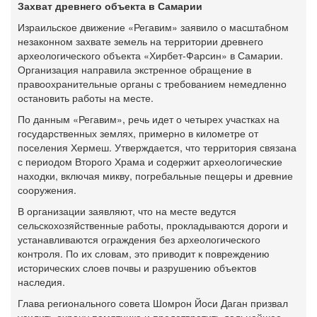
Захват древнего объекта в Самарии
Израильское движение «Регавим» заявило о масштабном
незаконном захвате земель на территории древнего
археологического объекта «Хирбет-Фарсин» в Самарии.
Организация направила экстренное обращение в
правоохранительные органы с требованием немедленно
остановить работы на месте.
По данным «Регавим», речь идет о четырех участках на
государственных землях, примерно в километре от
поселения Хермеш. Утверждается, что территория связана
с периодом Второго Храма и содержит археологические
находки, включая микву, погребальные пещеры и древние
сооружения.
В организации заявляют, что на месте ведутся
сельскохозяйственные работы, прокладываются дороги и
устанавливаются ограждения без археологического
контроля. По их словам, это приводит к повреждению
исторических слоев почвы и разрушению объектов
наследия.
Глава регионального совета Шомрон Йоси Даган призвал
усилить охрану памятника и предотвратить дальнейшее