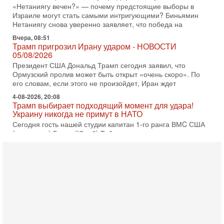
Израиле могут стать самыми интригующими? Биньямин
Нетаниягу снова уверенно заявляет, что победа на
Вчера, 08:51
Трамп пригрозил Ирану ударом - НОВОСТИ
05/08/2026
Президент США Дональд Трамп сегодня заявил, что
Ормузский пролив может быть открыт «очень скоро». По
его словам, если этого не произойдет, Иран ждет
4-08-2026, 20:08
Трамп выбирает подходящий момент для удара!
Украину никогда не примут в НАТО
Сегодня гость нашей студии капитан 1-го ранга ВМC США
(в отставке) Гарри (Юрий) Табах, в прошлом: командир
антитеррористического центра НАТО в
3-08-2026, 19:07
«Либо в армию — либо в тюрьму?»
Ситуация вокруг призыва ультраортодоксов в ЦАХАЛ
достигла точки кипения. Попытки принять закон,
освобождающий уклоняющихся харедим от арестов,
3-08-2026, 17:18
Хватит отменять атаки! ЦАХАЛ - не игрушка!
Израиль готов ударить по Ирану!