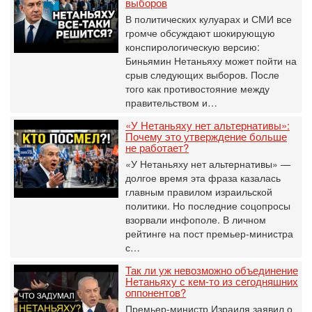
выборов
В политических кулуарах и СМИ все
громче обсуждают шокирующую
конспирологическую версию:
Биньямин Нетаньяху может пойти на
срыв следующих выборов. После
того как противостояние между
правительством и…
«У Нетаньяху нет альтернативы»:
Почему это утверждение больше
не работает?
«У Нетаньяху нет альтернативы» —
долгое время эта фраза казалась
главным правилом израильской
политики. Но последние соцопросы
взорвали инфополе. В личном
рейтинге на пост премьер-министра
с…
Так ли уж невозможно объединение
Нетаньяху с кем-то из сегодняшних
оппонентов?
Премьер-министр Израиля заявил о