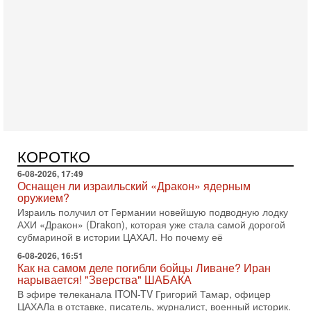
Вчера, 16:55
Арабо-еврейская партия изменит всё? Если
появится...
Может ли в Израиле появиться полноценный арабо-
еврейский политический альянс? Что произойдет с
политическим раскладом сил, если арабский список
6-08-2026, 17:49
Оснащен ли израильский «Дракон» ядерным
оружием?
Израиль получил от Германии новейшую подводную лодку
КОРОТКО
АХИ «Дракон» (Drakon), которая уже стала самой дорогой
субмариной в истории ЦАХАЛ. Но почему её
6-08-2026, 16:51
Как на самом деле погибли бойцы Ливане? Иран
нарывается! "Зверства" ШАБАКА
В эфире телеканала ITON-TV Григорий Тамар, офицер
ЦАХАЛа в отставке, писатель, журналист, военный историк.
Ведет программу Александр Гур-Арье.
6-08-2026, 08:20
«Дракон» усилил ВМС Израиля - НОВОСТИ
06/08/2026
Германия передала Израилю новейшую подводную лодку