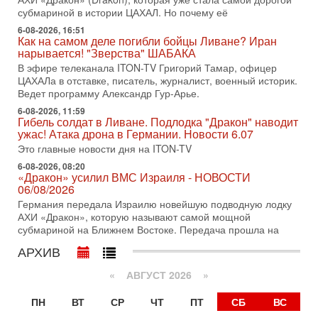
Иран готовит покушение на Нетаниягу! Трамп не
субмариной в истории ЦАХАЛ. Но почему её
хочет эскалации, но КСИР готовит взрыв!
6-08-2026, 16:51
В эфире телеканала ITON-TV СЕРГЕЙ МИГДАЛЬ, эксперт
Как на самом деле погибли бойцы Ливане? Иран
по вопросам безопасности, офицер запаса
нарывается! "Зверства" ШАБАКА
Международного управления полиции Израиля, автор
В эфире телеканала ITON-TV Григорий Тамар, офицер
ЦАХАЛа в отставке, писатель, журналист, военный историк.
31-07-2026, 09:02
Ведет программу Александр Гур-Арье.
Битва за разоружение ХАМАСа - НОВОСТИ
31/07/2026
6-08-2026, 11:59
Гибель солдат в Ливане. Подлодка "Дракон" наводит
Сегодня президент США Дональд Трамп заявил о
ужас! Атака дрона в Германии. Новости 6.07
достижении исторического соглашения о полном
разоружении ХАМАСа и других вооруженных группировок в
Это главные новости дня на ITON-TV
6-08-2026, 08:20
30-07-2026, 17:59
«Дракон» усилил ВМС Израиля - НОВОСТИ
Иран доведет Трампа до крайних мер? Разбор и
06/08/2026
оценка от военного обозревателя Давида Шарпа
Германия передала Израилю новейшую подводную лодку
Ситуация вокруг противостояния Ирана и США накаляется
АХИ «Дракон», которую называют самой мощной
с каждым днем. Почему Трамп в самый последний момент
субмариной на Ближнем Востоке. Передача прошла на
отменил решение о нанесении тяжелых ударов
АРХИВ
30-07-2026, 16:54
Покупатель авиакомпании «Аркия» намерен
запретить полеты по субботам!
«
АВГУСТ 2026 »
Вокруг возможной продажи авиакомпании «Аркия»
ПН
ВТ
СР
ЧТ
ПТ
СБ
ВС
разгорается громкий конфликт.