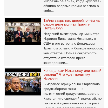
«Исраэль ба-алия», когда «русская»
община впервые громко заявила о
себе…
Тайны закрытых дверей: о чём на
самом деле молчат Трамп и
Нетаньяху?
Недавний визит премьер-министра
Израиля Биньямина Нетаньяху в
США и его встреча с Дональдом
Трампом оставили больше вопросов,
чем ответов. Полная секретность,
отсутствие итоговой пресс-
конференции,…
Конец эпохи Нетаньяху или новый
реванш? Что ждет политику
Израиля
В Израиле официально стартовала
предвыборная гонка — и
политический градус снова растет.
Кажется, что сценарий знакомый, но
так ли всё однозначно на этот раз?
Вокруг чего развернется главная