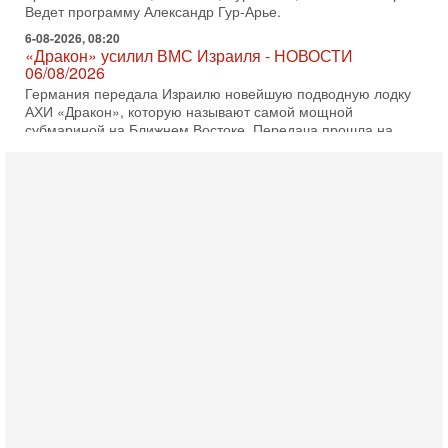
АХИ «Дракон», которую называют самой мощной
субмариной на Ближнем Востоке. Передача прошла на
5-08-2026, 18:16
Сколько ещё Нетаниягу продержится у власти?
«Нетаниягу вечен?» — почему предстоящие выборы в
Израиле могут стать самыми интригующими? Биньямин
Нетаниягу снова уверенно заявляет, что победа на
5-08-2026, 08:51
Трамп пригрозил Ирану ударом - НОВОСТИ
05/08/2026
Президент США Дональд Трамп сегодня заявил, что
Ормузский пролив может быть открыт «очень скоро». По
его словам, если этого не произойдет, Иран ждет
4-08-2026, 20:08
Трамп выбирает подходящий момент для удара!
Украину никогда не примут в НАТО
Сегодня гость нашей студии капитан 1-го ранга ВМC США
(в отставке) Гарри (Юрий) Табах, в прошлом: командир
антитеррористического центра НАТО в
3-08-2026, 19:07
«Либо в армию — либо в тюрьму?»
Ситуация вокруг призыва ультраортодоксов в ЦАХАЛ