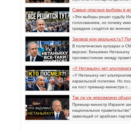
Самые опасные выборы в ист
«Эти выборы решат судьбу И
голосованием, но почему имен
граждане сходятся во мнении:
Заговор или реальность? По
В политических кулуарах и 
версию: Биньямин Нетаньяху 
противостояние между прави
«У Нетаньяху нет альтернат
«У Нетаньяху нет альтернати
израильской политики. Но по
на пост премьер-министра с
Так ли уж невозможно объед
Премьер-министр Израиля за
национальное правительство" -
зависящей от арабских партий