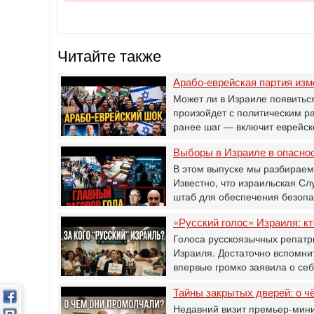
Читайте также
Арабо-еврейская партия изме
Может ли в Израиле появитьс
произойдет с политическим р
ранее шаг — включит еврейс
Выборы в Израиле в опасно
В этом выпуске мы разбираем
Известно, что израильская С
штаб для обеспечения безоп
«Русский голос» Израиля: кт
Голоса русскоязычных репатр
Израиля. Достаточно вспомнит
впервые громко заявила о се
Тайны закрытых дверей: о ч
Недавний визит премьер-мини