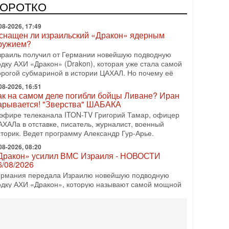
КОРОТКО
ружием?
зраиль получил от Германии новейшую подводную
одку АХИ «Дракон» (Drakon), которая уже стала самой
орогой субмариной в истории ЦАХАЛ. Но почему её
08-2026, 16:51
ак на самом деле погибли бойцы Ливане? Иран
арывается! "Зверства" ШАБАКА
 эфире телеканала ITON-TV Григорий Тамар, офицер
АХАЛа в отставке, писатель, журналист, военный
сторик. Ведет программу Александр Гур-Арье.
08-2026, 08:20
Дракон» усилил ВМС Израиля - НОВОСТИ
6/08/2026
ермания передала Израилю новейшую подводную
одку АХИ «Дракон», которую называют самой мощной
убмариной на Ближнем Востоке. Передача прошла на
08-2026, 18:16
колько ещё Нетаниягу продержится у власти?
Нетаниягу вечен?» — почему предстоящие выборы в
зраиле могут стать самыми интригующими? Биньямин
етаниягу снова уверенно заявляет, что победа на
08-2026, 08:51