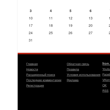
3
4
5
6
10
11
12
13
17
18
19
20
24
25
26
27
31
Iton
Главная
Обратная связь
Yout
Новости
Правила
Face
Расширенный поиск
Условия использования
VKon
Последние комментарии
Реклама
OK
Регистрация
RSS