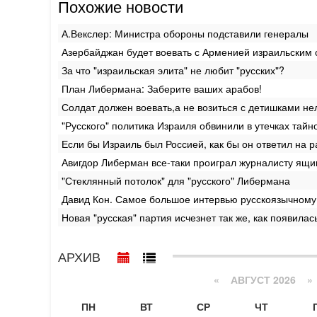
Похожие новости
А.Векслер: Министра обороны подставили генералы
Азербайджан будет воевать с Арменией израильским
За что "израильская элита" не любит "русских"?
План Либермана: Заберите ваших арабов!
Солдат должен воевать,а не возиться с детишками не
"Русского" политика Израиля обвинили в утечках та
Если бы Израиль был Россией, как бы он ответил на р
Авигдор Либерман все-таки проиграл журналисту ящи
"Стеклянный потолок" для "русского" Либермана
Давид Кон. Самое большое интервью русскоязычному
Новая "русская" партия исчезнет так же, как появилас
АРХИВ
«
АВГУСТ 2026 »
ПН
ВТ
СР
ЧТ