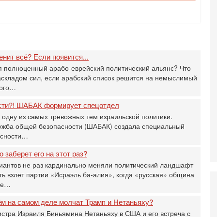
Т
0
П
О
ег
4-
нит всё? Если появится...
Т
У
я полноценный арабо-еврейский политический альянс? Что
аскладом сил, если арабский список решится на немыслимый
С
С
кого…
к
сти?! ШАБАК формирует спецотдел
3-
 одну из самых тревожных тем израильской политики.
«
лужба общей безопасности (ШАБАК) создала специальный
С
асности…
до
о
о заберет его на этот раз?
3-
иантов не раз кардинально меняли политический ландшафт
Х
И
ь взлет партии «Исраэль ба-алия», когда «русская» община
бе…
В
Ц
ём на самом деле молчат Трамп и Нетаньяху?
и
стра Израиля Биньямина Нетаньяху в США и его встреча с
3-