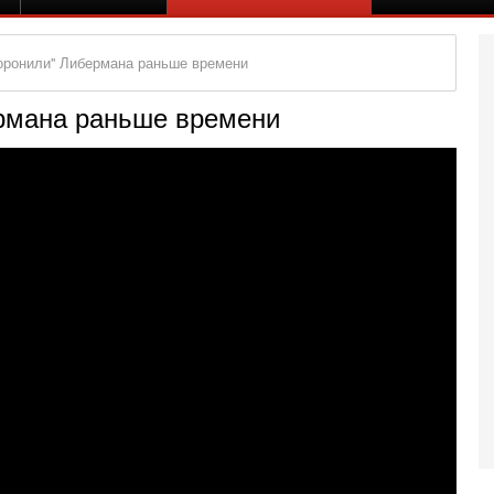
оронили" Либермана раньше времени
рмана раньше времени
Вч
А
п
М
е
п
6-
О