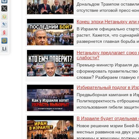
Дональдом Трампом оставили 
отсутствие итоговой пресс-к
Конец эпохи Нетаньяху или 
В Израиле официально старто
растет. Кажется, что сценарий
развернется главная борьба 
Нетаньяху предлагает союз 
слабости?
Премьер-министр Израиля дел
сформировать правительство 
словам? Разбираем главную 
Избирательный подлог в Изр
Предвыборная кампания в Изр
Политкорректность отброшена
использования гибели защитн
В Израиле будет отдельная 
Новое решение мэрии Бней-Бр
местных раввинов на двух ул
мужчины и женщины должны 