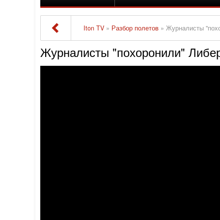
Iton TV
»
Разбор полетов
» Журналисты "пох
Журналисты "похоронили" Либе