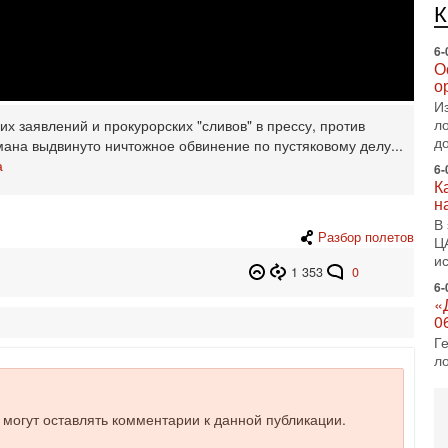
о
И
л
д
6-
К
х заявлений и прокурорских "сливов" в прессу, против
н
ана выдвинуто ничтожное обвинение по пустяковому делу...
В
а
Ц
и
6-
«
Разбор полетов
0
Г
1 353
0
л
с
5-
С
«
И
Н
е могут оставлять комментарии к данной публикации.
5-