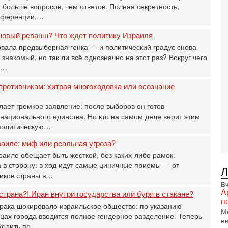
И
больше вопросов, чем ответов. Полная секретность,
т
онференции,…
В
новый реванш? Что ждет политику Израиля
п
А
вала предвыборная гонка — и политический градус снова
А
 знакомый, но так ли всё однозначно на этот раз? Вокруг чего
и…
3-
В
ф
противникам: хитрая многоходовка или осознание
В
те
ает громкое заявление: после выборов он готов
С
национального единства. Но кто на самом деле верит этим
политическую…
3-
Т
аиле: миф или реальная угроза?
0
аиле обещает быть жесткой, без каких-либо рамок.
П
в
 в сторону: в ход идут самые циничные приемы — от
не
иков страны в…
а
Вч
А
страна?! Иран внутри государства или буря в стакане?
2-
п
Т
ака шокировало израильское общество: по указанию
М
0
ицах города вводится полное гендерное разделение. Теперь
е
П
ходить по…