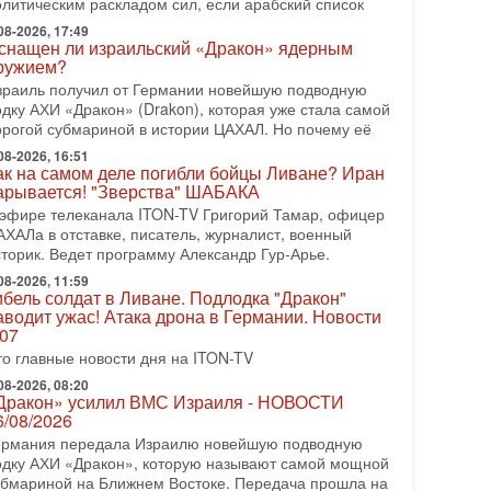
олитическим раскладом сил, если арабский список
тмене подготовленного удара по Ирану после
бращений Тегерана и других стран региона. По его
08-2026, 17:49
снащен ли израильский «Дракон» ядерным
ловам,
ружием?
08-2026, 17:50
зраиль получил от Германии новейшую подводную
Русский голос» Израиля: кто заберет его на этот
одку АХИ «Дракон» (Drakon), которая уже стала самой
аз?
орогой субмариной в истории ЦАХАЛ. Но почему её
олоса русскоязычных репатриантов не раз кардинально
08-2026, 16:51
еняли политический ландшафт Израиля. Достаточно
ак на самом деле погибли бойцы Ливане? Иран
спомнить взлет партии «Исраэль ба-алия», когда
арывается! "Зверства" ШАБАКА
-07-2026, 17:00
 эфире телеканала ITON-TV Григорий Тамар, офицер
айны закрытых дверей: о чём на самом деле
АХАЛа в отставке, писатель, журналист, военный
олчат Трамп и Нетаньяху?
сторик. Ведет программу Александр Гур-Арье.
едавний визит премьер-министра Израиля Биньямина
08-2026, 11:59
етаньяху в США и его встреча с Дональдом Трампом
ибель солдат в Ливане. Подлодка "Дракон"
ставили больше вопросов, чем ответов. Полная
аводит ужас! Атака дрона в Германии. Новости
.07
-07-2026, 15:18
ран готовит покушение на Нетаниягу! Трамп не
то главные новости дня на ITON-TV
очет эскалации, но КСИР готовит взрыв!
08-2026, 08:20
 эфире телеканала ITON-TV СЕРГЕЙ МИГДАЛЬ,
Дракон» усилил ВМС Израиля - НОВОСТИ
ксперт по вопросам безопасности, офицер запаса
6/08/2026
еждународного управления полиции Израиля, автор
ермания передала Израилю новейшую подводную
одку АХИ «Дракон», которую называют самой мощной
-07-2026, 09:02
убмариной на Ближнем Востоке. Передача прошла на
итва за разоружение ХАМАСа - НОВОСТИ