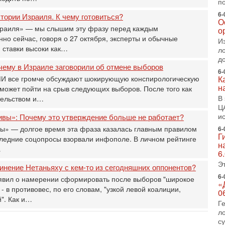
п
о
о
6-
ории Израиля. К чему готовиться?
О
с
зраиля» — мы слышим эту фразу перед каждым
о
1-
но сейчас, говоря о 27 октября, эксперты и обычные
И
«
 ставки высоки как…
л
р
д
Г
чему в Израиле заговорили об отмене выборов
6-
м
СМИ все громче обсуждают шокирующую конспирологическую
К
в
н
может пойти на срыв следующих выборов. После того как
31
В
тельством и…
Т
Ц
м
и
ивы»: Почему это утверждение больше не работает?
Н
вы» — долгое время эта фраза казалась главным правилом
6-
Н
Г
следние соцопросы взорвали инфополе. В личном рейтинге
о
н
…
6
31
И
Э
инение Нетаньяху с кем-то из сегодняшних оппонентов?
х
6-
явил о намерении сформировать после выборов "широкое
В
«
 в противовес, по его словам, "узкой левой коалиции,
э
0
". Как и…
М
Г
л
31
с
Б