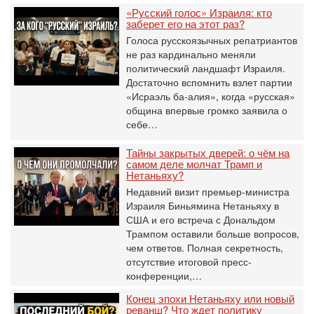
«Русский голос» Израиля: кто
заберет его на этот раз?
Голоса русскоязычных репатриантов
не раз кардинально меняли
политический ландшафт Израиля.
Достаточно вспомнить взлет партии
«Исраэль ба-алия», когда «русская»
община впервые громко заявила о
себе…
Тайны закрытых дверей: о чём на
самом деле молчат Трамп и
Нетаньяху?
Недавний визит премьер-министра
Израиля Биньямина Нетаньяху в
США и его встреча с Дональдом
Трампом оставили больше вопросов,
чем ответов. Полная секретность,
отсутствие итоговой пресс-
конференции,…
Конец эпохи Нетаньяху или новый
реванш? Что ждет политику