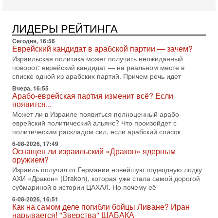
2-08-2026, 08:42
Трамп отменил удар по Ирану - НОВОСТИ
02/08/2026
ЛИДЕРЫ РЕЙТИНГА
Президент США Дональд Трамп сегодня заявил об отмене
Сегодня, 16:56
подготовленного удара по Ирану после обращений
Еврейский кандидат в арабской партии — зачем?
Тегерана и других стран региона. По его словам,
Израильская политика может получить неожиданный
1-08-2026, 17:50
поворот: еврейский кандидат — на реальном месте в
«Русский голос» Израиля: кто заберет его на этот
списке одной из арабских партий. Причем речь идет
раз?
Вчера, 16:55
Голоса русскоязычных репатриантов не раз кардинально
Арабо-еврейская партия изменит всё? Если
меняли политический ландшафт Израиля. Достаточно
появится...
вспомнить взлет партии «Исраэль ба-алия», когда
Может ли в Израиле появиться полноценный арабо-
еврейский политический альянс? Что произойдет с
31-07-2026, 17:00
Тайны закрытых дверей: о чём на самом деле
политическим раскладом сил, если арабский список
молчат Трамп и Нетаньяху?
6-08-2026, 17:49
Недавний визит премьер-министра Израиля Биньямина
Оснащен ли израильский «Дракон» ядерным
Нетаньяху в США и его встреча с Дональдом Трампом
оружием?
оставили больше вопросов, чем ответов. Полная
Израиль получил от Германии новейшую подводную лодку
АХИ «Дракон» (Drakon), которая уже стала самой дорогой
31-07-2026, 15:18
субмариной в истории ЦАХАЛ. Но почему её
Иран готовит покушение на Нетаниягу! Трамп не
хочет эскалации, но КСИР готовит взрыв!
6-08-2026, 16:51
Как на самом деле погибли бойцы Ливане? Иран
В эфире телеканала ITON-TV СЕРГЕЙ МИГДАЛЬ, эксперт
нарывается! "Зверства" ШАБАКА
по вопросам безопасности, офицер запаса