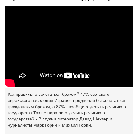
Как правильно сочетаться браком? 47% светского
еврейского населения Израиля предпочли бы сочетаться
гражданским браком, а 87% - вообще отделить ‎религию от
государства.Так не пора ли отделить религию от
государства? - В студии литератор Давид Шехтер и
‎журналисты Марк Горин и Михаил Горин.