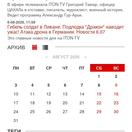
Международного управления полиции Израиля, автор
В эфире телеканала ITON-TV Григорий Тамар, офицер
ЦАХАЛа в отставке, писатель, журналист, военный историк.
31-07-2026, 09:02
Ведет программу Александр Гур-Арье.
Битва за разоружение ХАМАСа - НОВОСТИ
31/07/2026
6-08-2026, 11:59
Гибель солдат в Ливане. Подлодка "Дракон" наводит
Сегодня президент США Дональд Трамп заявил о
ужас! Атака дрона в Германии. Новости 6.07
достижении исторического соглашения о полном
Это главные новости дня на ITON-TV
разоружении ХАМАСа и других вооруженных группировок в
АРХИВ
30-07-2026, 17:59
Иран доведет Трампа до крайних мер? Разбор и
оценка от военного обозревателя Давида Шарпа
«
АВГУСТ 2026 »
Ситуация вокруг противостояния Ирана и США накаляется
ПН
ВТ
СР
ЧТ
ПТ
СБ
ВС
с каждым днем. Почему Трамп в самый последний момент
отменил решение о нанесении тяжелых ударов
1
2
30-07-2026, 16:54
3
4
5
6
7
8
9
Покупатель авиакомпании «Аркия» намерен
запретить полеты по субботам!
10
11
12
13
14
15
16
Вокруг возможной продажи авиакомпании «Аркия»
17
18
19
20
21
22
23
разгорается громкий конфликт.
Сегодня, 16:56
24
25
26
27
28
29
30
Еврейский кандидат в арабской партии — зачем?
31
Израильская политика может получить неожиданный
поворот: еврейский кандидат — на реальном месте в
ТЕГИ