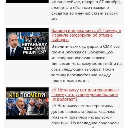
именно сейчас, говоря о 27 октября,
эксперты и обычные граждане
сходятся во мнении: ставки высоки
как…
Заговор или реальность? Почему в
Израиле заговорили об отмене
выборов
В политических кулуарах и СМИ все
громче обсуждают шокирующую
конспирологическую версию:
Биньямин Нетаньяху может пойти на
срыв следующих выборов. После
того как противостояние между
правительством и…
«У Нетаньяху нет альтернативы»:
Почему это утверждение больше
не работает?
«У Нетаньяху нет альтернативы» —
долгое время эта фраза казалась
главным правилом израильской
политики. Но последние соцопросы