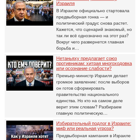
Израиля
В Израиле официально стартовала
предвыборная гонка — и
политический градус снова растет.
Кажется, что сценарий знакомый, но
так ли всё однозначно на этот раз?
Вокруг чего развернется главная
борьба и…
Нетаньяху предлагает союз
противникам: хитрая многоходовка
или осознание слабости?
Премьер-министр Израиля делает
громкое заявление: после выборов
он готов сформировать
правительство национального
единства. Но кто на самом деле
верит этим словам? Разбираем
главную политическую…
Избирательный подлог в Израиле:
миф или реальная угроза?
Предвыборная кампания в Израиле