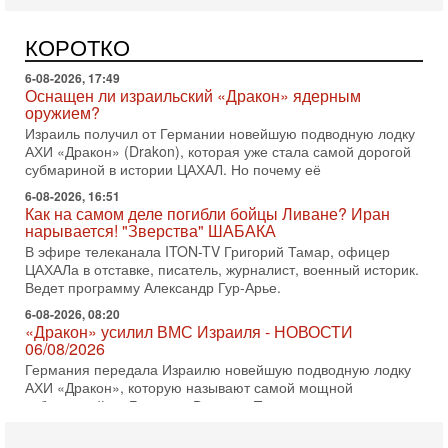
Может ли в Израиле появиться полноценный арабо-
еврейский политический альянс? Что произойдет с
КОРОТКО
политическим раскладом сил, если арабский список
6-08-2026, 17:49
Оснащен ли израильский «Дракон» ядерным
оружием?
Израиль получил от Германии новейшую подводную лодку
АХИ «Дракон» (Drakon), которая уже стала самой дорогой
субмариной в истории ЦАХАЛ. Но почему её
6-08-2026, 16:51
Как на самом деле погибли бойцы Ливане? Иран
нарывается! "Зверства" ШАБАКА
В эфире телеканала ITON-TV Григорий Тамар, офицер
ЦАХАЛа в отставке, писатель, журналист, военный историк.
Ведет программу Александр Гур-Арье.
6-08-2026, 08:20
«Дракон» усилил ВМС Израиля - НОВОСТИ
06/08/2026
Германия передала Израилю новейшую подводную лодку
АХИ «Дракон», которую называют самой мощной
субмариной на Ближнем Востоке. Передача прошла на
5-08-2026, 18:16