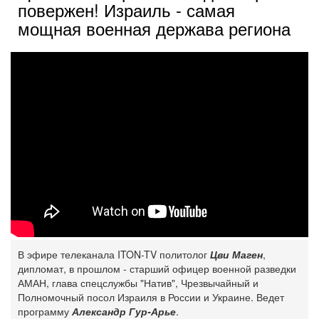
повержен! Израиль - самая
мощная военная держава региона
В эфире телеканала ITON-TV политолог
Цви Маген
,
дипломат, в прошлом - старший офицер военной разведки
АМАН, глава спецслужбы "Натив", ‎Чрезвычайный и
Полномочный посол Израиля в России и Украине. Ведет
программу
Александр Гур-Арье
.