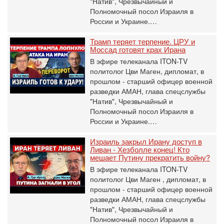
"Натив", ‎Чрезвычайный и
Полномочный посол Израиля в
России и Украине.…
Трамп теряет терпение. ЦРУ и
Моссад готовят крах Ирана
В эфире телеканала ITON-TV
политолог Цви Маген, дипломат, в
прошлом - старший офицер военной
разведки АМАН, глава спецслужбы
"Натив", ‎Чрезвычайный и
Полномочный посол Израиля в
России и Украине.…
Израиль закрыл Ирану доступ в
Ливан - Хезболле конец! Кто
мешает Путину прекратить войну?
В эфире телеканала ITON-TV
политолог Цви Маген , дипломат, в
прошлом - старший офицер военной
разведки АМАН, глава спецслужбы
"Натив", ‎Чрезвычайный и
Полномочный посол Израиля в