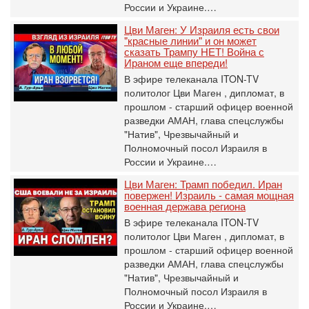
России и Украине.…
Цви Маген: У Израиля есть свои
"красные линии" и он может
сказать Трампу НЕТ! Война с
Ираном еще впереди!
В эфире телеканала ITON-TV
политолог Цви Маген , дипломат, в
прошлом - старший офицер военной
разведки АМАН, глава спецслужбы
"Натив", ‎Чрезвычайный и
Полномочный посол Израиля в
России и Украине.…
Цви Маген: Трамп победил. Иран
повержен! Израиль - самая мощная
военная держава региона
В эфире телеканала ITON-TV
политолог Цви Маген , дипломат, в
прошлом - старший офицер военной
разведки АМАН, глава спецслужбы
"Натив", ‎Чрезвычайный и
Полномочный посол Израиля в
России и Украине.…