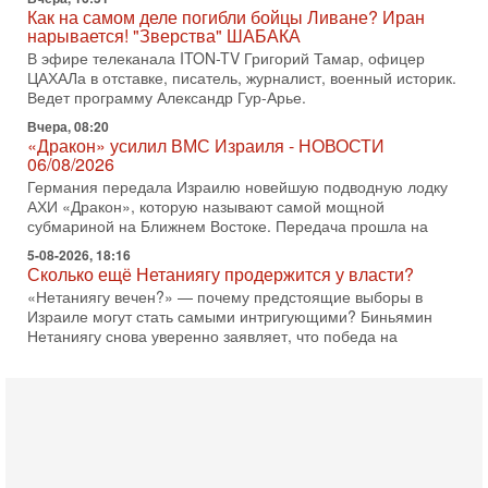
Вчера, 08:20
«Дракон» усилил ВМС Израиля - НОВОСТИ
06/08/2026
Германия передала Израилю новейшую подводную лодку
АХИ «Дракон», которую называют самой мощной
субмариной на Ближнем Востоке. Передача прошла на
5-08-2026, 18:16
Сколько ещё Нетаниягу продержится у власти?
«Нетаниягу вечен?» — почему предстоящие выборы в
Израиле могут стать самыми интригующими? Биньямин
Нетаниягу снова уверенно заявляет, что победа на
5-08-2026, 08:51
Трамп пригрозил Ирану ударом - НОВОСТИ
05/08/2026
Президент США Дональд Трамп сегодня заявил, что
Ормузский пролив может быть открыт «очень скоро». По
его словам, если этого не произойдет, Иран ждет
4-08-2026, 20:08
Трамп выбирает подходящий момент для удара!
Украину никогда не примут в НАТО
Сегодня гость нашей студии капитан 1-го ранга ВМC США
(в отставке) Гарри (Юрий) Табах, в прошлом: командир