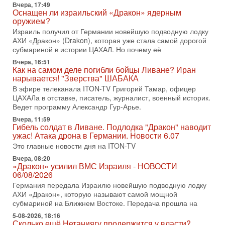
Вчера, 17:49
Недавний визит премьер-министра Израиля Биньямина
Оснащен ли израильский «Дракон» ядерным
Нетаньяху в США и его встреча с Дональдом Трампом
оружием?
оставили больше вопросов, чем ответов. Полная
Израиль получил от Германии новейшую подводную лодку
31-07-2026, 15:18
АХИ «Дракон» (Drakon), которая уже стала самой дорогой
Иран готовит покушение на Нетаниягу! Трамп не
субмариной в истории ЦАХАЛ. Но почему её
хочет эскалации, но КСИР готовит взрыв!
Вчера, 16:51
В эфире телеканала ITON-TV СЕРГЕЙ МИГДАЛЬ, эксперт
Как на самом деле погибли бойцы Ливане? Иран
по вопросам безопасности, офицер запаса
нарывается! "Зверства" ШАБАКА
Международного управления полиции Израиля, автор
В эфире телеканала ITON-TV Григорий Тамар, офицер
ЦАХАЛа в отставке, писатель, журналист, военный историк.
31-07-2026, 09:02
Битва за разоружение ХАМАСа - НОВОСТИ
Ведет программу Александр Гур-Арье.
31/07/2026
Вчера, 11:59
Сегодня президент США Дональд Трамп заявил о
Гибель солдат в Ливане. Подлодка "Дракон" наводит
достижении исторического соглашения о полном
ужас! Атака дрона в Германии. Новости 6.07
разоружении ХАМАСа и других вооруженных группировок в
Это главные новости дня на ITON-TV
30-07-2026, 17:59
Вчера, 08:20
Иран доведет Трампа до крайних мер? Разбор и
«Дракон» усилил ВМС Израиля - НОВОСТИ
оценка от военного обозревателя Давида Шарпа
06/08/2026
Ситуация вокруг противостояния Ирана и США накаляется
Германия передала Израилю новейшую подводную лодку
с каждым днем. Почему Трамп в самый последний момент
АХИ «Дракон», которую называют самой мощной
отменил решение о нанесении тяжелых ударов
субмариной на Ближнем Востоке. Передача прошла на
5-08-2026, 18:16
30-07-2026, 16:54
Сколько ещё Нетаниягу продержится у власти?
Покупатель авиакомпании «Аркия» намерен