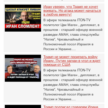
Иран уверен, что Трамп не хочет
воевать. Но атака может начаться
в любую минуту!
В эфире телеканала ITON-TV
политолог Цви Маген , дипломат, в
прошлом - старший офицер военной
разведки АМАН, глава спецслужбы
"Натив", ‎Чрезвычайный и
Полномочный посол Израиля в
России и Украине.…
Трамп не может проиграть войну
Ирану. Путин загнан в угол и ждет
помощи от США
В эфире телеканала ITON-TV
политолог Цви Маген , дипломат, в
прошлом - старший офицер военной
разведки АМАН, глава спецслужбы
"Натив", ‎Чрезвычайный и
Полномочный посол Израиля в
России и Украине.…
Трамп подписал главарям Ирана