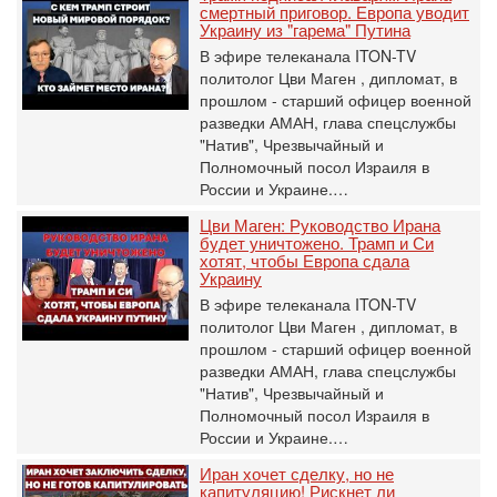
смертный приговор. Европа уводит
Украину из "гарема" Путина
В эфире телеканала ITON-TV
политолог Цви Маген , дипломат, в
прошлом - старший офицер военной
разведки АМАН, глава спецслужбы
"Натив", ‎Чрезвычайный и
Полномочный посол Израиля в
России и Украине.…
Цви Маген: Руководство Ирана
будет уничтожено. Трамп и Си
хотят, чтобы Европа сдала
Украину
В эфире телеканала ITON-TV
политолог Цви Маген , дипломат, в
прошлом - старший офицер военной
разведки АМАН, глава спецслужбы
"Натив", ‎Чрезвычайный и
Полномочный посол Израиля в
России и Украине.…
Иран хочет сделку, но не
капитуляцию! Рискнет ли