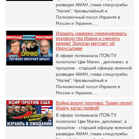
разведки АМАН, глава спецслужбы
"Натив", ‎Чрезвычайный и
Полномочный посол Израиля в
России и Украине.…
Израиль намерен ликвидировать
руководства Ирана и сменить
режим! Эрдоган мечтает об
Иерусалиме
В эфире телеканала ITON-TV
политолог Цви Маген , дипломат, в
прошлом - старший офицер военной
разведки АМАН, глава спецслужбы
"Натив", ‎Чрезвычайный и
Полномочный посол Израиля в
России и Украине.…
Война вокруг пролива: Трамп грозит
Ирану катастрофой!
В эфире телеканала ITON-TV
политолог Цви Маген, дипломат, в
прошлом - старший офицер военной
разведки АМАН, глава спецслужбы