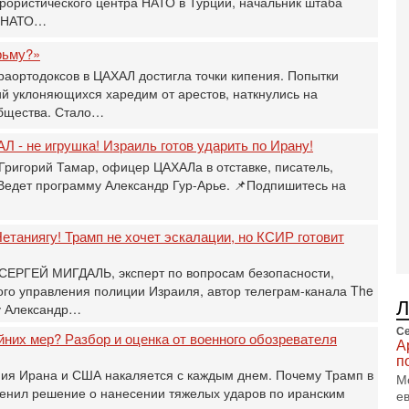
рористического центра НАТО в Турции, начальник штаба
В
Ц
и НАТО…
и
рьму?»
3-
И
раортодоксов в ЦАХАЛ достигла точки кипения. Попытки
т
й уклоняющихся харедим от арестов, наткнулись на
В
бщества. Стало…
п
А
Л - не игрушка! Израиль готов ударить по Ирану!
А
Григорий Тамар, офицер ЦАХАЛа в отставке, писатель,
 Ведет программу Александр Гур-Арье. 📌Подпишитесь на
3-
В
ф
В
етаниягу! Трамп не хочет эскалации, но КСИР готовит
те
С
 СЕРГЕЙ МИГДАЛЬ, эксперт по вопросам безопасности,
о управления полиции Израиля, автор телеграм-канала The
3-
Т
у Александр…
0
Се
йних мер? Разбор и оценка от военного обозревателя
П
А
в
п
ния Ирана и США накаляется с каждым днем. Почему Трамп в
не
М
а
енил решение о нанесении тяжелых ударов по иранским
е