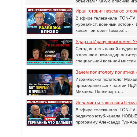
объектам? Какую опасную иг
Иран готовит наземное втор
В эфире телеканала ITON-TV 
журналист, военный историк.
канал Григория Тамара:…
Удар по Ирану неизбежен! Ук
Сегодня гость нашей студии к
в прошлом: командир антитер
специальной военной мисси
Зачем политологу политика и
Израильский политолог Михаи
присоединиться к партии НДИ
Михаила Пелливерта…
Исламисты захватили Герман
В эфире телеканала ITON-TV -
редактор ютуб-канала НОВЫЕ
программу Александр Гур-Ар