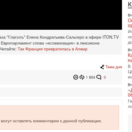
е
п
Вч
О
о
И
л
аха "Глаголъ" Елена Кондратьева-Сальгеро в эфире ITON.TV
д
 Европарламент слова «исламизация» в лексиконе
Читайте:
Так Франция превратилась в Алжир
Вч
К
н
В
Тема дня
Ц
и
1 854
0
Вч
«
0
Г
л
с
5-
е могут оставлять комментарии к данной публикации.
С
«