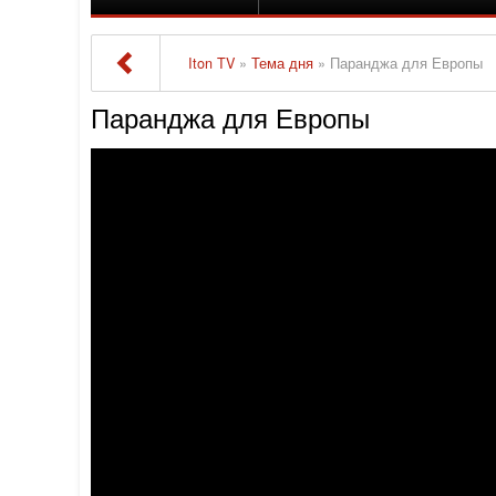
Iton TV
»
Тема дня
» Паранджа для Европы
Паранджа для Европы