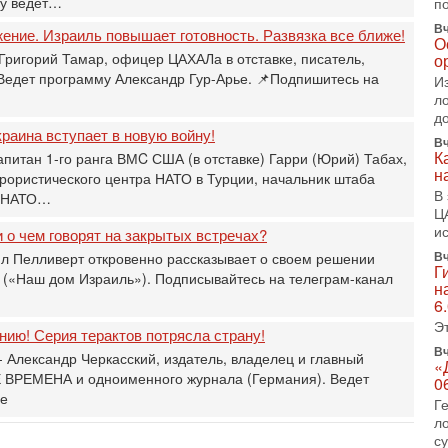
ру ведет…
п
2-
Т
Вч
жение. Израиль повышает готовность. Развязка все ближе!
0
О
Григорий Тамар, офицер ЦАХАЛа в отставке, писатель,
о
П
 Ведет программу Александр Гур-Арье. 📌Подпишитесь на
о
И
о
л
с
д
раина вступает в новую войну!
Вч
1-
К
апитан 1-го ранга ВМC США (в отставке) Гарри (Юрий) Табах,
«
н
р
рористического центра НАТО в Турции, начальник штаба
В
и НАТО…
Г
Ц
м
и
 о чем говорят на закрытых встречах?
в
Вч
л Пелливерт откровенно рассказывает о своем решении
31
Г
Т
 («Наш дом Израиль»). Подписывайтесь на телеграм-канал
н
м
6
Н
Э
ию! Серия терактов потрясла страну!
Н
о
Вч
 Александр Черкасский, издатель, владелец и главный
«
 ВРЕМЕНА и одноименного журнала (Германия). Ведет
31
0
И
ье
Г
х
л
В
с