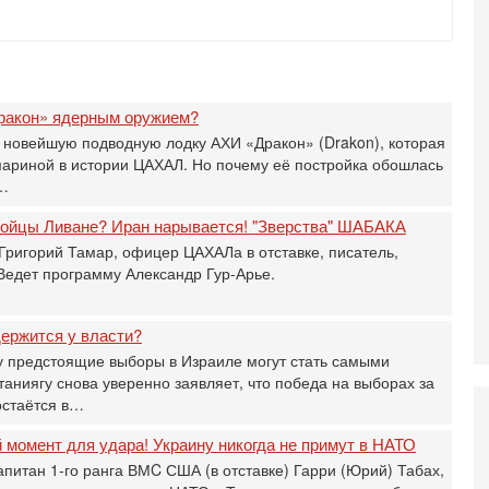
И
Н
5-
Т
0
ракон» ядерным оружием?
П
 новейшую подводную лодку АХИ «Дракон» (Drakon), которая
О
ег
мариной в истории ЦАХАЛ. Но почему её постройка обошлась
а…
4-
Т
 бойцы Ливане? Иран нарывается! "Зверства" ШАБАКА
У
Григорий Тамар, офицер ЦАХАЛа в отставке, писатель,
С
С
 Ведет программу Александр Гур-Арье.
к
3-
ержится у власти?
«
 предстоящие выборы в Израиле могут стать самыми
С
ниягу снова уверенно заявляет, что победа на выборах за
до
о
остаётся в…
3-
момент для удара! Украину никогда не примут в НАТО
Х
И
апитан 1-го ранга ВМC США (в отставке) Гарри (Юрий) Табах,