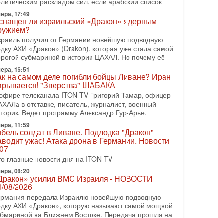
олитическим раскладом сил, если арабский список
08-2026, 08:42
рамп отменил удар по Ирану - НОВОСТИ
ера, 17:49
2/08/2026
снащен ли израильский «Дракон» ядерным
ружием?
резидент США Дональд Трамп сегодня заявил об
тмене подготовленного удара по Ирану после
зраиль получил от Германии новейшую подводную
бращений Тегерана и других стран региона. По его
одку АХИ «Дракон» (Drakon), которая уже стала самой
ловам,
орогой субмариной в истории ЦАХАЛ. Но почему её
ера, 16:51
08-2026, 17:50
ак на самом деле погибли бойцы Ливане? Иран
Русский голос» Израиля: кто заберет его на этот
арывается! "Зверства" ШАБАКА
аз?
 эфире телеканала ITON-TV Григорий Тамар, офицер
олоса русскоязычных репатриантов не раз кардинально
АХАЛа в отставке, писатель, журналист, военный
еняли политический ландшафт Израиля. Достаточно
сторик. Ведет программу Александр Гур-Арье.
спомнить взлет партии «Исраэль ба-алия», когда
ера, 11:59
-07-2026, 17:00
ибель солдат в Ливане. Подлодка "Дракон"
айны закрытых дверей: о чём на самом деле
аводит ужас! Атака дрона в Германии. Новости
олчат Трамп и Нетаньяху?
.07
едавний визит премьер-министра Израиля Биньямина
то главные новости дня на ITON-TV
етаньяху в США и его встреча с Дональдом Трампом
ставили больше вопросов, чем ответов. Полная
ера, 08:20
Дракон» усилил ВМС Израиля - НОВОСТИ
-07-2026, 15:18
6/08/2026
ран готовит покушение на Нетаниягу! Трамп не
ермания передала Израилю новейшую подводную
очет эскалации, но КСИР готовит взрыв!
одку АХИ «Дракон», которую называют самой мощной
 эфире телеканала ITON-TV СЕРГЕЙ МИГДАЛЬ,
убмариной на Ближнем Востоке. Передача прошла на