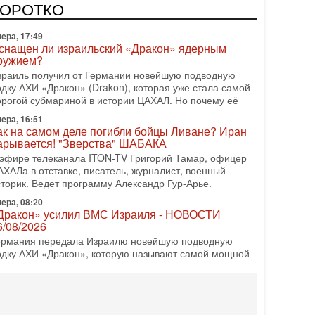
врейский политический альянс? Что произойдет с
КОРОТКО
олитическим раскладом сил, если арабский список
ера, 17:49
снащен ли израильский «Дракон» ядерным
ружием?
зраиль получил от Германии новейшую подводную
одку АХИ «Дракон» (Drakon), которая уже стала самой
орогой субмариной в истории ЦАХАЛ. Но почему её
ера, 16:51
ак на самом деле погибли бойцы Ливане? Иран
арывается! "Зверства" ШАБАКА
 эфире телеканала ITON-TV Григорий Тамар, офицер
АХАЛа в отставке, писатель, журналист, военный
сторик. Ведет программу Александр Гур-Арье.
ера, 08:20
Дракон» усилил ВМС Израиля - НОВОСТИ
6/08/2026
ермания передала Израилю новейшую подводную
одку АХИ «Дракон», которую называют самой мощной
убмариной на Ближнем Востоке. Передача прошла на
08-2026, 18:16
колько ещё Нетаниягу продержится у власти?
Нетаниягу вечен?» — почему предстоящие выборы в