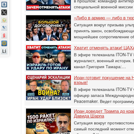
в прошлом: командир антитер
специальной военной мисси
«Либо в армию — либо в тю
Ситуация вокруг призыва ульт
принять закон, освобождающи
мощнейшее сопротивление о
Хватит отменять атаки! ЦАХА
В эфире телеканала ITON-TV 
журналист, военный историк.
канал Григория Тамара:…
Иран готовит покушение на Н
взрыв!
В эфире телеканала ITON-TV
офицер запаса Международног
Peacemaker. Ведет программ
Иран доведет Трампа до кра
Давида Шарпа
Ситуация вокруг противостоя
самый последний момент отм