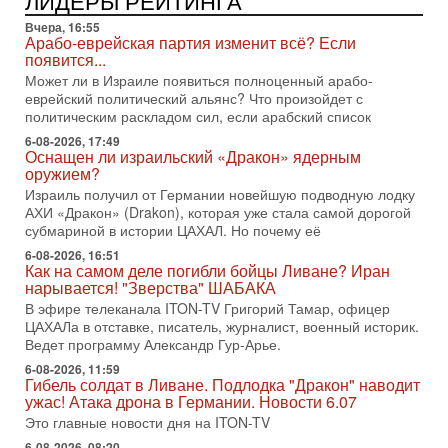
ЛИДЕРЫ РЕЙТИНГА
раз?
Вчера, 16:55
Голоса русскоязычных репатриантов не раз кардинально
Арабо-еврейская партия изменит всё? Если
меняли политический ландшафт Израиля. Достаточно
появится...
вспомнить взлет партии «Исраэль ба-алия», когда
Может ли в Израиле появиться полноценный арабо-
31-07-2026, 17:00
еврейский политический альянс? Что произойдет с
Тайны закрытых дверей: о чём на самом деле
политическим раскладом сил, если арабский список
молчат Трамп и Нетаньяху?
6-08-2026, 17:49
Недавний визит премьер-министра Израиля Биньямина
Оснащен ли израильский «Дракон» ядерным
Нетаньяху в США и его встреча с Дональдом Трампом
оружием?
оставили больше вопросов, чем ответов. Полная
Израиль получил от Германии новейшую подводную лодку
АХИ «Дракон» (Drakon), которая уже стала самой дорогой
31-07-2026, 15:18
Иран готовит покушение на Нетаниягу! Трамп не
субмариной в истории ЦАХАЛ. Но почему её
хочет эскалации, но КСИР готовит взрыв!
6-08-2026, 16:51
В эфире телеканала ITON-TV СЕРГЕЙ МИГДАЛЬ, эксперт
Как на самом деле погибли бойцы Ливане? Иран
по вопросам безопасности, офицер запаса
нарывается! "Зверства" ШАБАКА
Международного управления полиции Израиля, автор
В эфире телеканала ITON-TV Григорий Тамар, офицер
ЦАХАЛа в отставке, писатель, журналист, военный историк.
31-07-2026, 09:02
Ведет программу Александр Гур-Арье.
Битва за разоружение ХАМАСа - НОВОСТИ
31/07/2026
6-08-2026, 11:59
Гибель солдат в Ливане. Подлодка "Дракон" наводит
Сегодня президент США Дональд Трамп заявил о
ужас! Атака дрона в Германии. Новости 6.07
достижении исторического соглашения о полном
разоружении ХАМАСа и других вооруженных группировок в
Это главные новости дня на ITON-TV
6-08-2026, 08:20