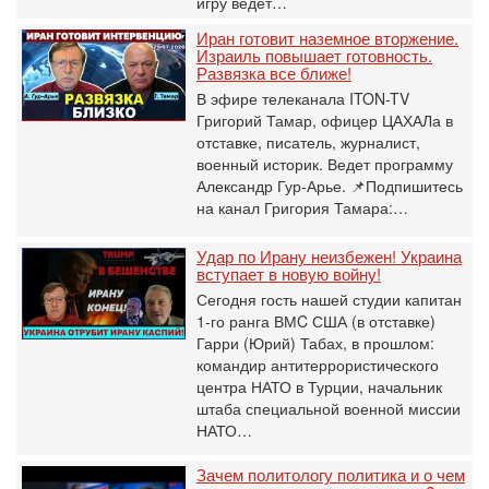
игру ведет…
Иран готовит наземное вторжение.
Израиль повышает готовность.
Развязка все ближе!
В эфире телеканала ITON-TV
Григорий Тамар, офицер ЦАХАЛа в
отставке, писатель, журналист,
военный историк. Ведет программу
Александр Гур-Арье. 📌Подпишитесь
на канал Григория Тамара:…
Удар по Ирану неизбежен! Украина
вступает в новую войну!
Сегодня гость нашей студии капитан
1-го ранга ВМC США (в отставке)
Гарри (Юрий) Табах, в прошлом:
командир антитеррористического
центра НАТО в Турции, начальник
штаба специальной военной миссии
НАТО…
Зачем политологу политика и о чем