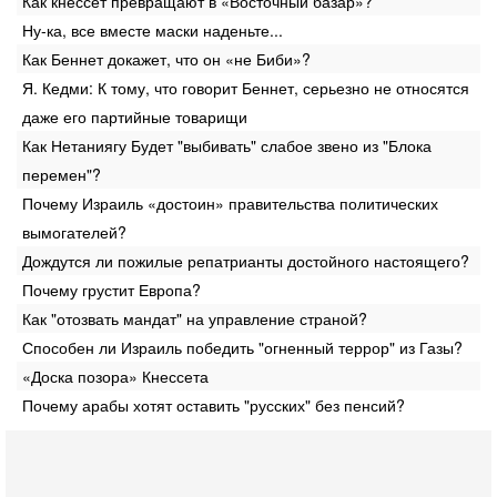
Как кнессет превращают в «Восточный базар»?
Ну-ка, все вместе маски наденьте...
Как Беннет докажет, что он «не Биби»?
Я. Кедми: К тому, что говорит Беннет, серьезно не относятся
даже его партийные товарищи
Как Нетаниягу Будет "выбивать" слабое звено из "Блока
перемен"?
Почему Израиль «достоин» правительства политических
вымогателей?
Дождутся ли пожилые репатрианты достойного настоящего?
Почему грустит Европа?
Как "отозвать мандат" на управление страной?
Способен ли Израиль победить "огненный террор" из Газы?
«Доска позора» Кнессета
Почему арабы хотят оставить "русских" без пенсий?