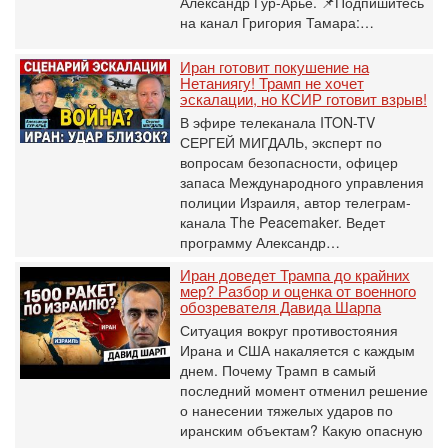
Александр Гур-Арье. 📌Подпишитесь
на канал Григория Тамара:…
Иран готовит покушение на
Нетаниягу! Трамп не хочет
эскалации, но КСИР готовит взрыв!
В эфире телеканала ITON-TV
СЕРГЕЙ МИГДАЛЬ, эксперт по
вопросам безопасности, офицер
запаса Международного управления
полиции Израиля, автор телеграм-
канала The Peacemaker. Ведет
программу Александр…
Иран доведет Трампа до крайних
мер? Разбор и оценка от военного
обозревателя Давида Шарпа
Ситуация вокруг противостояния
Ирана и США накаляется с каждым
днем. Почему Трамп в самый
последний момент отменил решение
о нанесении тяжелых ударов по
иранским объектам? Какую опасную