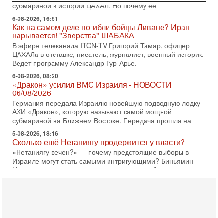
субмариной в истории ЦАХАЛ. Но почему её
6-08-2026, 16:51
Как на самом деле погибли бойцы Ливане? Иран
нарывается! "Зверства" ШАБАКА
В эфире телеканала ITON-TV Григорий Тамар, офицер
ЦАХАЛа в отставке, писатель, журналист, военный историк.
Ведет программу Александр Гур-Арье.
6-08-2026, 08:20
«Дракон» усилил ВМС Израиля - НОВОСТИ
06/08/2026
Германия передала Израилю новейшую подводную лодку
АХИ «Дракон», которую называют самой мощной
субмариной на Ближнем Востоке. Передача прошла на
5-08-2026, 18:16
Сколько ещё Нетаниягу продержится у власти?
«Нетаниягу вечен?» — почему предстоящие выборы в
Израиле могут стать самыми интригующими? Биньямин
Нетаниягу снова уверенно заявляет, что победа на
5-08-2026, 08:51
Трамп пригрозил Ирану ударом - НОВОСТИ
05/08/2026
Президент США Дональд Трамп сегодня заявил, что