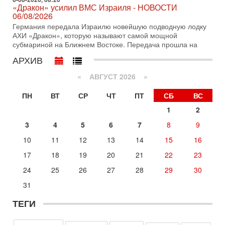
30-07-2026, 17:59
«Дракон» усилил ВМС Израиля - НОВОСТИ
Иран доведет Трампа до крайних мер? Разбор и
06/08/2026
оценка от военного обозревателя Давида Шарпа
Германия передала Израилю новейшую подводную лодку
Ситуация вокруг противостояния Ирана и США накаляется
АХИ «Дракон», которую называют самой мощной
с каждым днем. Почему Трамп в самый последний момент
субмариной на Ближнем Востоке. Передача прошла на
отменил решение о нанесении тяжелых ударов
АРХИВ
30-07-2026, 16:54
Покупатель авиакомпании «Аркия» намерен
запретить полеты по субботам!
«
АВГУСТ 2026 »
Вокруг возможной продажи авиакомпании «Аркия»
ПН
ВТ
СР
ЧТ
ПТ
СБ
ВС
разгорается громкий конфликт.
1
2
30-07-2026, 08:16
Трамп готовит удар по Ирану - НОВОСТИ 30/07/2026
3
4
5
6
7
8
9
Президент США Дональд Трамп сегодня рассматривает
возможность масштабной военной операции против Ирана
10
11
12
13
14
15
16
после ракетной атаки на американскую базу в
17
18
19
20
21
22
23
Вчера, 16:55
Арабо-еврейская партия изменит всё? Если
24
25
26
27
28
29
30
появится...
31
Может ли в Израиле появиться полноценный арабо-
еврейский политический альянс? Что произойдет с
ТЕГИ
политическим раскладом сил, если арабский список
6-08-2026, 17:49