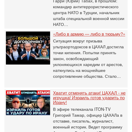
Гарри (Юрий) Табах, в прошлом:
командир антитеррористического
центра НАТО в Турции, начальник
штаба специальной военной миссии
НАТО…
«Либо в армию — либо в тюрьму?»
Ситуация вокруг призыва
ультраортодоксов в ЦАХАЛ достигла
точки кипения. Попытки принять
закон, освобождающий
уклоняющихся харедим от арестов,
наткнулись на мощнейшее
сопротивление общества. Стало…
Хватит отменять атаки! ЦАХАЛ - не
игрушка! Израиль готов ударить по
Ирану!
В эфире телеканала ITON-TV
Григорий Тамар, офицер ЦАХАЛа в
отставке, писатель, журналист,
военный историк. Ведет программу