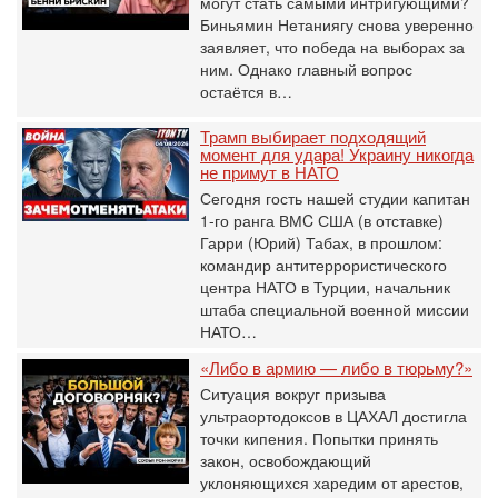
могут стать самыми интригующими?
Биньямин Нетаниягу снова уверенно
заявляет, что победа на выборах за
ним. Однако главный вопрос
остаётся в…
Трамп выбирает подходящий
момент для удара! Украину никогда
не примут в НАТО
Сегодня гость нашей студии капитан
1-го ранга ВМC США (в отставке)
Гарри (Юрий) Табах, в прошлом:
командир антитеррористического
центра НАТО в Турции, начальник
штаба специальной военной миссии
НАТО…
«Либо в армию — либо в тюрьму?»
Ситуация вокруг призыва
ультраортодоксов в ЦАХАЛ достигла
точки кипения. Попытки принять
закон, освобождающий
уклоняющихся харедим от арестов,