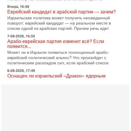
поворот: еврейский кандидат — на реальном месте в
списке одной из арабских партий. Причем речь идет
7-08-2026, 16:55
Арабо-еврейская партия изменит всё? Если
появится...
Может ли в Израиле появиться полноценный арабо-
еврейский политический альянс? Что произойдет с
политическим раскладом сил, если арабский список
6-08-2026, 17:49
Оснащен ли израильский «Дракон» ядерным
оружием?
Израиль получил от Германии новейшую подводную лодку
АХИ «Дракон» (Drakon), которая уже стала самой дорогой
субмариной в истории ЦАХАЛ. Но почему её
6-08-2026, 16:51
Как на самом деле погибли бойцы Ливане? Иран
нарывается! "Зверства" ШАБАКА
В эфире телеканала ITON-TV Григорий Тамар, офицер
ЦАХАЛа в отставке, писатель, журналист, военный историк.
Ведет программу Александр Гур-Арье.
6-08-2026, 08:20
«Дракон» усилил ВМС Израиля - НОВОСТИ
06/08/2026