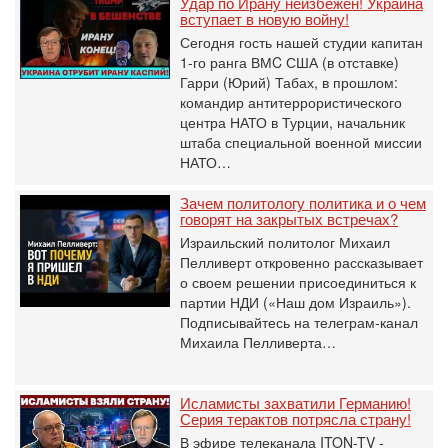
Удар по Ирану неизбежен! Украина
вступает в новую войну!
Сегодня гость нашей студии капитан
1-го ранга ВМC США (в отставке)
Гарри (Юрий) Табах, в прошлом:
командир антитеррористического
центра НАТО в Турции, начальник
штаба специальной военной миссии
НАТО…
Зачем политологу политика и о чем
говорят на закрытых встречах?
Израильский политолог Михаил
Пелливерт откровенно рассказывает
о своем решении присоединиться к
партии НДИ («Наш дом Израиль»).
Подписывайтесь на телеграм-канал
Михаила Пелливерта…
Исламисты захватили Германию!
Серия терактов потрясла страну!
В эфире телеканала ITON-TV -