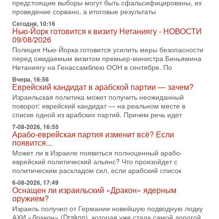
Трамп и Иран: последний шанс - НОВОСТИ
предстоящие выборы могут быть сфальсифицированы, их
03/08/2026
проведение сорвано, а итоговые результаты
Президент США Дональд Трамп объявил о возобновлении
Сегодня, 10:16
переговоров с Ираном, но Тегеран пока не подтвердил
Нью-Йорк готовится к визиту Нетаниягу - НОВОСТИ
готовность к диалогу. По словам американского
09/08/2026
Полиция Нью-Йорка готовится усилить меры безопасности
2-08-2026, 08:42
Трамп отменил удар по Ирану - НОВОСТИ
перед ожидаемым визитом премьер-министра Биньямина
02/08/2026
Нетаниягу на Генассамблею ООН в сентябре. По
Президент США Дональд Трамп сегодня заявил об отмене
Вчера, 16:56
подготовленного удара по Ирану после обращений
Еврейский кандидат в арабской партии — зачем?
Тегерана и других стран региона. По его словам,
Израильская политика может получить неожиданный
поворот: еврейский кандидат — на реальном месте в
1-08-2026, 17:50
списке одной из арабских партий. Причем речь идет
«Русский голос» Израиля: кто заберет его на этот
раз?
7-08-2026, 16:55
Арабо-еврейская партия изменит всё? Если
Голоса русскоязычных репатриантов не раз кардинально
появится...
меняли политический ландшафт Израиля. Достаточно
вспомнить взлет партии «Исраэль ба-алия», когда
Может ли в Израиле появиться полноценный арабо-
еврейский политический альянс? Что произойдет с
31-07-2026, 17:00
политическим раскладом сил, если арабский список
Тайны закрытых дверей: о чём на самом деле
молчат Трамп и Нетаньяху?
6-08-2026, 17:49
Оснащен ли израильский «Дракон» ядерным
Недавний визит премьер-министра Израиля Биньямина
оружием?
Нетаньяху в США и его встреча с Дональдом Трампом
Израиль получил от Германии новейшую подводную лодку
оставили больше вопросов, чем ответов. Полная
АХИ «Дракон» (Drakon), которая уже стала самой дорогой