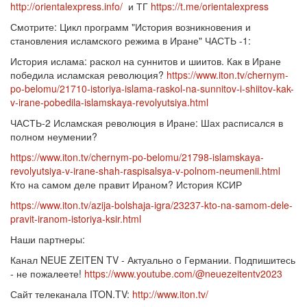
http://orientalexpress.info/
и ТГ
https://t.me/orientalexpress
Смотрите: Цикл программ "История возникновения и
становления исламского режима в Иране" ЧАСТЬ -1:
История ислама: раскол на суннитов и шиитов. Как в Иране
победила исламская революция?
https://www.iton.tv/chernym-
po-belomu/21710-istoriya-islama-raskol-na-sunnitov-i-shiitov-kak-
v-irane-pobedila-islamskaya-revolyutsiya.html
ЧАСТЬ-2 Исламская революция в Иране: Шах расписался в
полном неумении?
https://www.iton.tv/chernym-po-belomu/21798-islamskaya-
revolyutsiya-v-irane-shah-raspisalsya-v-polnom-neumenii.html
Кто на самом деле правит Ираном? История КСИР
https://www.iton.tv/azija-bolshaja-igra/23237-kto-na-samom-dele-
pravit-iranom-istoriya-ksir.html
Наши партнеры:
Канал NEUE ZEITEN TV - Актуально о Германии. Подпишитесь
- не пожалеете!
https://www.youtube.com/@neuezeitentv2023
Сайт телеканала ITON.TV:
http://www.iton.tv/