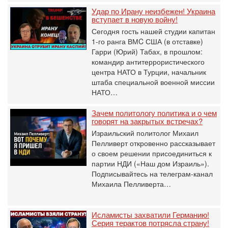
Удар по Ирану неизбежен! Украина
вступает в новую войну!
Сегодня гость нашей студии капитан
1-го ранга ВМC США (в отставке)
Гарри (Юрий) Табах, в прошлом:
командир антитеррористического
центра НАТО в Турции, начальник
штаба специальной военной миссии
НАТО…
Зачем политологу политика и о чем
говорят на закрытых встречах?
Израильский политолог Михаил
Пелливерт откровенно рассказывает
о своем решении присоединиться к
партии НДИ («Наш дом Израиль»).
Подписывайтесь на телеграм-канал
Михаила Пелливерта…
Исламисты захватили Германию!
Серия терактов потрясла страну!