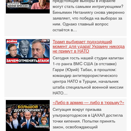
предстоящие выборы в Израиле
могут стать самыми интригующими?
Биньямин Нетаниягу снова уверенно
заявляет, что победа на выборах за
ним. Однако главный вопрос
остаётся в…
Трамп выбирает подходящий
момент для удара! Украину никогда
не примут в НАТО
Сегодня гость нашей студии капитан
1-го ранга ВМC США (в отставке)
Гарри (Юрий) Табах, в прошлом:
командир антитеррористического
центра НАТО в Турции, начальник
штаба специальной военной миссии
НАТО…
«Либо в армию — либо в тюрьму?»
Ситуация вокруг призыва
ультраортодоксов в ЦАХАЛ достигла
точки кипения. Попытки принять
закон, освобождающий