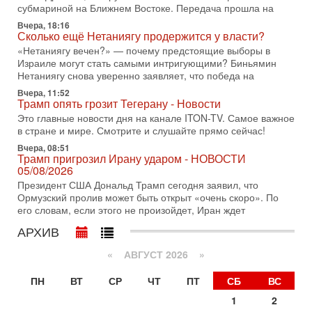
субмариной на Ближнем Востоке. Передача прошла на
с каждым днем. Почему Трамп в самый последний момент
отменил решение о нанесении тяжелых ударов
Вчера, 18:16
Сколько ещё Нетаниягу продержится у власти?
30-07-2026, 16:54
«Нетаниягу вечен?» — почему предстоящие выборы в
Покупатель авиакомпании «Аркия» намерен
Израиле могут стать самыми интригующими? Биньямин
запретить полеты по субботам!
Нетаниягу снова уверенно заявляет, что победа на
Вокруг возможной продажи авиакомпании «Аркия»
Вчера, 11:52
разгорается громкий конфликт.
Трамп опять грозит Тегерану - Новости
30-07-2026, 08:16
Это главные новости дня на канале ITON-TV. Самое важное
Трамп готовит удар по Ирану - НОВОСТИ 30/07/2026
в стране и мире. Смотрите и слушайте прямо сейчас!
Президент США Дональд Трамп сегодня рассматривает
Вчера, 08:51
возможность масштабной военной операции против Ирана
Трамп пригрозил Ирану ударом - НОВОСТИ
после ракетной атаки на американскую базу в
05/08/2026
29-07-2026, 18:28
Президент США Дональд Трамп сегодня заявил, что
Трамп взбешен атакой на базы! Иран играет с огнем.
Ормузский пролив может быть открыт «очень скоро». По
Израиль меняет курс
его словам, если этого не произойдет, Иран ждет
В эфире телеканала ITON-TV политолог Цви Маген,
АРХИВ
дипломат, в прошлом - старший офицер военной разведки
АМАН, глава спецслужбы "Натив", ‎Чрезвычайный и
«
АВГУСТ 2026 »
29-07-2026, 15:31
Иран готовит наземное вторжение. Израиль
ПН
ВТ
СР
ЧТ
ПТ
СБ
ВС
повышает готовность. Развязка все ближе!
1
2
В эфире телеканала ITON-TV Григорий Тамар, офицер