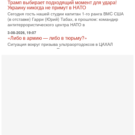
Трамп выбирает подходящий момент для удара!
Украину никогда не примут в НАТО
Сегодня гость нашей студии капитан 1-го ранга ВМC США
(в отставке) Гарри (Юрий) Табах, в прошлом: командир
антитеррористического центра НАТО в
3-08-2026, 19:07
«Либо в армию — либо в тюрьму?»
Ситуация вокруг призыва ультраортодоксов в ЦАХАЛ
достигла точки кипения. Попытки принять закон,
освобождающий уклоняющихся харедим от арестов,
3-08-2026, 17:18
Хватит отменять атаки! ЦАХАЛ - не игрушка!
Израиль готов ударить по Ирану!
В эфире телеканала ITON-TV Григорий Тамар, офицер
ЦАХАЛа в отставке, писатель, журналист, военный историк.
Ведет программу Александр Гур-Арье.
3-08-2026, 15:23
Иран задыхается. КСИР готовит удар! Россия теряет
последних союзников. Путин - псих!
В эфире ITON-TV доктор Эльдар Намазов , историк,
политолог, в прошлом – помощник Президента
Азербайджана Гейдара Алиева . Ведет программу
Александр