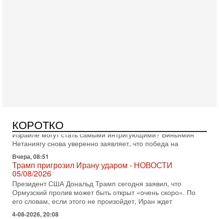
Сегодня, 08:20
«Дракон» усилил ВМС Израиля - НОВОСТИ
06/08/2026
Германия передала Израилю новейшую подводную лодку
АХИ «Дракон», которую называют самой мощной
субмариной на Ближнем Востоке. Передача прошла на
Вчера, 18:16
Сколько ещё Нетаниягу продержится у власти?
КОРОТКО
«Нетаниягу вечен?» — почему предстоящие выборы в
Израиле могут стать самыми интригующими? Биньямин
Нетаниягу снова уверенно заявляет, что победа на
Вчера, 08:51
Трамп пригрозил Ирану ударом - НОВОСТИ
05/08/2026
Президент США Дональд Трамп сегодня заявил, что
Ормузский пролив может быть открыт «очень скоро». По
его словам, если этого не произойдет, Иран ждет
4-08-2026, 20:08