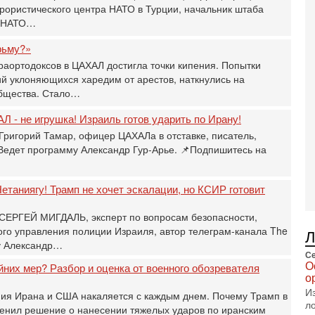
В
рористического центра НАТО в Турции, начальник штаба
п
и НАТО…
А
А
рьму?»
3-
раортодоксов в ЦАХАЛ достигла точки кипения. Попытки
В
й уклоняющихся харедим от арестов, наткнулись на
ф
бщества. Стало…
В
те
Л - не игрушка! Израиль готов ударить по Ирану!
С
Григорий Тамар, офицер ЦАХАЛа в отставке, писатель,
3-
 Ведет программу Александр Гур-Арье. 📌Подпишитесь на
Т
0
П
етаниягу! Трамп не хочет эскалации, но КСИР готовит
в
не
 СЕРГЕЙ МИГДАЛЬ, эксперт по вопросам безопасности,
а
о управления полиции Израиля, автор телеграм-канала The
2-
у Александр…
Т
Се
0
О
йних мер? Разбор и оценка от военного обозревателя
П
о
о
И
ния Ирана и США накаляется с каждым днем. Почему Трамп в
о
л
енил решение о нанесении тяжелых ударов по иранским
с