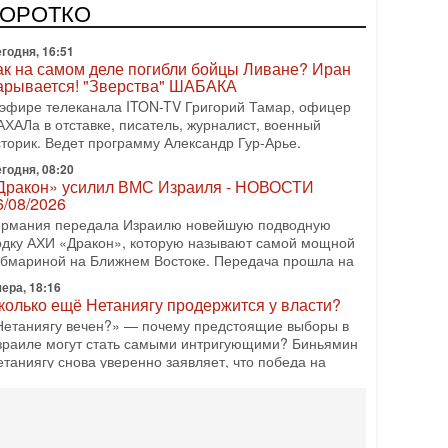
одку АХИ «Дракон» (Drakon), которая уже стала самой
КОРОТКО
орогой субмариной в истории ЦАХАЛ. Но почему её
годня, 16:51
ак на самом деле погибли бойцы Ливане? Иран
арывается! "Зверства" ШАБАКА
 эфире телеканала ITON-TV Григорий Тамар, офицер
АХАЛа в отставке, писатель, журналист, военный
сторик. Ведет программу Александр Гур-Арье.
годня, 08:20
Дракон» усилил ВМС Израиля - НОВОСТИ
6/08/2026
ермания передала Израилю новейшую подводную
одку АХИ «Дракон», которую называют самой мощной
убмариной на Ближнем Востоке. Передача прошла на
ера, 18:16
колько ещё Нетаниягу продержится у власти?
Нетаниягу вечен?» — почему предстоящие выборы в
зраиле могут стать самыми интригующими? Биньямин
етаниягу снова уверенно заявляет, что победа на
ера, 08:51
рамп пригрозил Ирану ударом - НОВОСТИ
5/08/2026
резидент США Дональд Трамп сегодня заявил, что