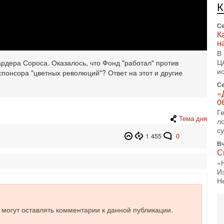
л
д
Се
К
н
В
Ц
рдера Сороса. Оказалось, что Фонд "работал" против
и
спонсора "цветных революций"? Ответ на этот и другие
Се
«
0
Г
Тема дня
л
с
1 455
0
Вч
С
«
И
Н
Вч
Т
е могут оставлять комментарии к данной публикации.
0
П