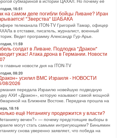
орогой субмариной в истории ЦАХАЛ. Но почему её
08-2026, 17:50
годня, 16:51
Русский голос» Израиля: кто заберет его на этот
ак на самом деле погибли бойцы Ливане? Иран
аз?
арывается! "Зверства" ШАБАКА
олоса русскоязычных репатриантов не раз кардинально
 эфире телеканала ITON-TV Григорий Тамар, офицер
еняли политический ландшафт Израиля. Достаточно
АХАЛа в отставке, писатель, журналист, военный
спомнить взлет партии «Исраэль ба-алия», когда
сторик. Ведет программу Александр Гур-Арье.
годня, 11:59
-07-2026, 17:00
ибель солдат в Ливане. Подлодка "Дракон"
айны закрытых дверей: о чём на самом деле
аводит ужас! Атака дрона в Германии. Новости
олчат Трамп и Нетаньяху?
.07
едавний визит премьер-министра Израиля Биньямина
то главные новости дня на ITON-TV
етаньяху в США и его встреча с Дональдом Трампом
ставили больше вопросов, чем ответов. Полная
годня, 08:20
Дракон» усилил ВМС Израиля - НОВОСТИ
-07-2026, 15:18
6/08/2026
ран готовит покушение на Нетаниягу! Трамп не
ермания передала Израилю новейшую подводную
очет эскалации, но КСИР готовит взрыв!
одку АХИ «Дракон», которую называют самой мощной
 эфире телеканала ITON-TV СЕРГЕЙ МИГДАЛЬ,
убмариной на Ближнем Востоке. Передача прошла на
ксперт по вопросам безопасности, офицер запаса
еждународного управления полиции Израиля, автор
ера, 18:16
колько ещё Нетаниягу продержится у власти?
-07-2026, 09:02
Нетаниягу вечен?» — почему предстоящие выборы в
итва за разоружение ХАМАСа - НОВОСТИ
зраиле могут стать самыми интригующими? Биньямин
1/07/2026
етаниягу снова уверенно заявляет, что победа на
егодня президент США Дональд Трамп заявил о