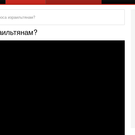
роса израильтянам?
аильтянам?
Се
О
о
И