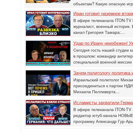
объектам? Какую опасную иг
Иран готовит наземное втор
В эфире телеканала ITON-TV 
журналист, военный историк.
канал Григория Тамара:…
Удар по Ирану неизбежен! Ук
Сегодня гость нашей студии к
в прошлом: командир антитер
специальной военной мисси
Зачем политологу политика и
Израильский политолог Михаи
присоединиться к партии НДИ
Михаила Пелливерта…
Исламисты захватили Герман
В эфире телеканала ITON-TV -
редактор ютуб-канала НОВЫЕ
программу Александр Гур-Ар