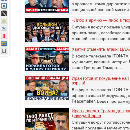
в прошлом: командир антитер
специальной военной мисси
«Либо в армию — либо в тю
Ситуация вокруг призыва ульт
принять закон, освобождающи
мощнейшее сопротивление о
Хватит отменять атаки! ЦАХА
В эфире телеканала ITON-TV 
журналист, военный историк.
канал Григория Тамара:…
Иран готовит покушение на Н
взрыв!
В эфире телеканала ITON-TV
офицер запаса Международног
Peacemaker. Ведет программ
Иран доведет Трампа до кра
Давида Шарпа
Ситуация вокруг противостоя
самый последний момент отм