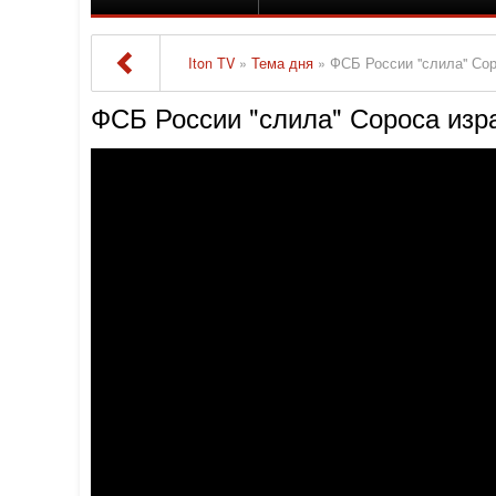
Iton TV
»
Тема дня
» ФСБ России "слила" Со
ФСБ России "слила" Сороса изр