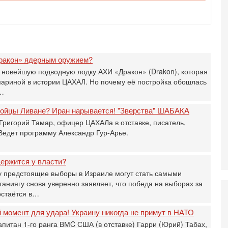
О
ег
4-
Т
У
С
ракон» ядерным оружием?
С
 новейшую подводную лодку АХИ «Дракон» (Drakon), которая
к
мариной в истории ЦАХАЛ. Но почему её постройка обошлась
3-
а…
«
С
 бойцы Ливане? Иран нарывается! "Зверства" ШАБАКА
до
Григорий Тамар, офицер ЦАХАЛа в отставке, писатель,
о
 Ведет программу Александр Гур-Арье.
3-
Х
И
ержится у власти?
В
 предстоящие выборы в Израиле могут стать самыми
Ц
ниягу снова уверенно заявляет, что победа на выборах за
и
остаётся в…
3-
И
момент для удара! Украину никогда не примут в НАТО
т
апитан 1-го ранга ВМC США (в отставке) Гарри (Юрий) Табах,