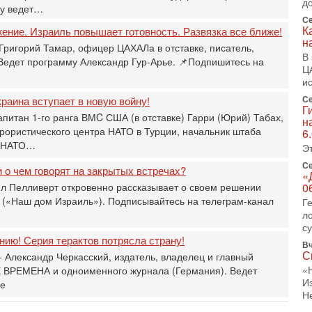
д
ру ведет…
1-
Се
«
К
жение. Израиль повышает готовность. Развязка все ближе!
р
н
Григорий Тамар, офицер ЦАХАЛа в отставке, писатель,
Г
В
 Ведет программу Александр Гур-Арье. 📌Подпишитесь на
м
Ц
в
и
Се
раина вступает в новую войну!
31
Г
Т
апитан 1-го ранга ВМC США (в отставке) Гарри (Юрий) Табах,
н
м
рористического центра НАТО в Турции, начальник штаба
6
Н
и НАТО…
Э
Н
о
Се
 о чем говорят на закрытых встречах?
«
31
л Пелливерт откровенно рассказывает о своем решении
0
И
 («Наш дом Израиль»). Подписывайтесь на телеграм-канал
Г
х
л
В
с
э
ию! Серия терактов потрясла страну!
М
Вч
С
 Александр Черкасский, издатель, владелец и главный
31
«
 ВРЕМЕНА и одноименного журнала (Германия). Ведет
Б
И
ье
3
Н
С