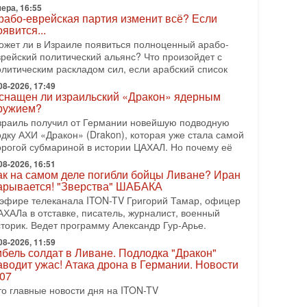
рамп и Иран: последний шанс - НОВОСТИ
ера, 16:55
3/08/2026
рабо-еврейская партия изменит всё? Если
оявится...
резидент США Дональд Трамп объявил о
озобновлении переговоров с Ираном, но Тегеран пока
ожет ли в Израиле появиться полноценный арабо-
 подтвердил готовность к диалогу. По словам
врейский политический альянс? Что произойдет с
мериканского
олитическим раскладом сил, если арабский список
08-2026, 08:42
08-2026, 17:49
снащен ли израильский «Дракон» ядерным
рамп отменил удар по Ирану - НОВОСТИ
ружием?
2/08/2026
зраиль получил от Германии новейшую подводную
резидент США Дональд Трамп сегодня заявил об
одку АХИ «Дракон» (Drakon), которая уже стала самой
тмене подготовленного удара по Ирану после
орогой субмариной в истории ЦАХАЛ. Но почему её
бращений Тегерана и других стран региона. По его
ловам,
08-2026, 16:51
ак на самом деле погибли бойцы Ливане? Иран
08-2026, 17:50
арывается! "Зверства" ШАБАКА
Русский голос» Израиля: кто заберет его на этот
 эфире телеканала ITON-TV Григорий Тамар, офицер
аз?
АХАЛа в отставке, писатель, журналист, военный
олоса русскоязычных репатриантов не раз кардинально
сторик. Ведет программу Александр Гур-Арье.
еняли политический ландшафт Израиля. Достаточно
спомнить взлет партии «Исраэль ба-алия», когда
08-2026, 11:59
ибель солдат в Ливане. Подлодка "Дракон"
-07-2026, 17:00
аводит ужас! Атака дрона в Германии. Новости
айны закрытых дверей: о чём на самом деле
.07
олчат Трамп и Нетаньяху?
то главные новости дня на ITON-TV
едавний визит премьер-министра Израиля Биньямина