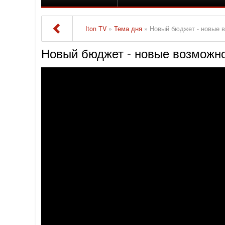
Iton TV
»
Тема дня
» Новый бюджет - новые 
Новый бюджет - новые возможн