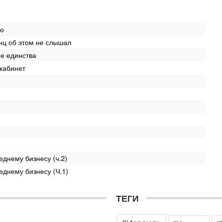
Н
о
31
ию
И
х
нц об этом не слышал
В
ие единства
э
кабинет
М
31
Б
3
С
д
р
г
30
еднему бизнесу (ч.2)
И
о
еднему бизнесу (Ч.1)
С
н
п
ТЕГИ
т
30