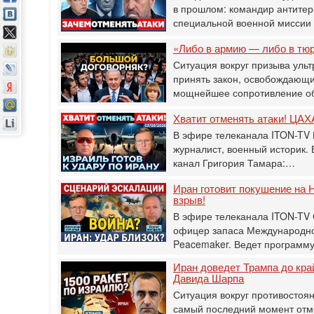
в прошлом: командир антитер
специальной военной мисси
«Либо в армию — либо в тю
Ситуация вокруг призыва ульт
принять закон, освобождающи
мощнейшее сопротивление о
Хватит отменять атаки! ЦАХА
В эфире телеканала ITON-TV 
журналист, военный историк.
канал Григория Тамара:…
Иран готовит покушение на Н
взрыв!
В эфире телеканала ITON-TV
офицер запаса Международног
Peacemaker. Ведет программ
Иран доведет Трампа до кра
Давида Шарпа
Ситуация вокруг противостоя
самый последний момент отм