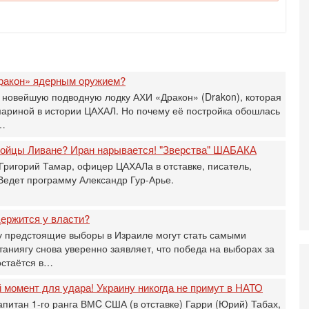
Г
л
с
5-
С
«
ракон» ядерным оружием?
И
 новейшую подводную лодку АХИ «Дракон» (Drakon), которая
Н
мариной в истории ЦАХАЛ. Но почему её постройка обошлась
5-
а…
Т
0
 бойцы Ливане? Иран нарывается! "Зверства" ШАБАКА
П
Григорий Тамар, офицер ЦАХАЛа в отставке, писатель,
О
 Ведет программу Александр Гур-Арье.
ег
4-
Т
ержится у власти?
У
 предстоящие выборы в Израиле могут стать самыми
С
ниягу снова уверенно заявляет, что победа на выборах за
С
остаётся в…
к
3-
момент для удара! Украину никогда не примут в НАТО
«
апитан 1-го ранга ВМC США (в отставке) Гарри (Юрий) Табах,