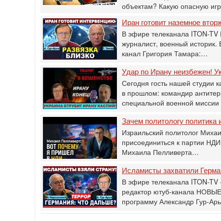
объектам? Какую опасную иг
Иран готовит наземное втор
В эфире телеканала ITON-TV 
журналист, военный историк.
канал Григория Тамара:…
Удар по Ирану неизбежен! Ук
Сегодня гость нашей студии к
в прошлом: командир антитер
специальной военной мисси
Зачем политологу политика и
Израильский политолог Михаи
присоединиться к партии НДИ
Михаила Пелливерта…
Исламисты захватили Герман
В эфире телеканала ITON-TV -
редактор ютуб-канала НОВЫЕ
программу Александр Гур-Ар