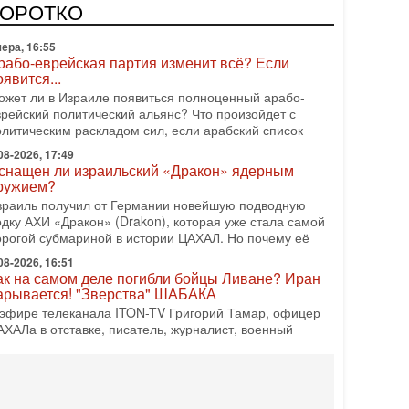
оворот: еврейский кандидат — на реальном месте в
КОРОТКО
писке одной из арабских партий. Причем речь идет
ера, 16:55
рабо-еврейская партия изменит всё? Если
оявится...
ожет ли в Израиле появиться полноценный арабо-
врейский политический альянс? Что произойдет с
олитическим раскладом сил, если арабский список
08-2026, 17:49
снащен ли израильский «Дракон» ядерным
ружием?
зраиль получил от Германии новейшую подводную
одку АХИ «Дракон» (Drakon), которая уже стала самой
орогой субмариной в истории ЦАХАЛ. Но почему её
08-2026, 16:51
ак на самом деле погибли бойцы Ливане? Иран
арывается! "Зверства" ШАБАКА
 эфире телеканала ITON-TV Григорий Тамар, офицер
АХАЛа в отставке, писатель, журналист, военный
сторик. Ведет программу Александр Гур-Арье.
08-2026, 08:20
Дракон» усилил ВМС Израиля - НОВОСТИ
6/08/2026