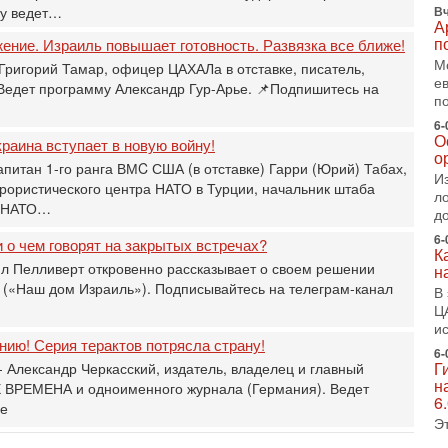
Т
ру ведет…
Вч
0
А
п
жение. Израиль повышает готовность. Развязка все ближе!
П
в
М
Григорий Тамар, офицер ЦАХАЛа в отставке, писатель,
не
е
 Ведет программу Александр Гур-Арье. 📌Подпишитесь на
а
п
2-
6-
О
Т
раина вступает в новую войну!
о
0
апитан 1-го ранга ВМC США (в отставке) Гарри (Юрий) Табах,
И
П
рористического центра НАТО в Турции, начальник штаба
л
о
и НАТО…
д
о
с
6-
 о чем говорят на закрытых встречах?
К
1-
л Пелливерт откровенно рассказывает о своем решении
н
«
 («Наш дом Израиль»). Подписывайтесь на телеграм-канал
В
р
Ц
Г
и
м
ию! Серия терактов потрясла страну!
в
6-
Г
 Александр Черкасский, издатель, владелец и главный
31
н
 ВРЕМЕНА и одноименного журнала (Германия). Ведет
Т
6
ье
м
Э
Н