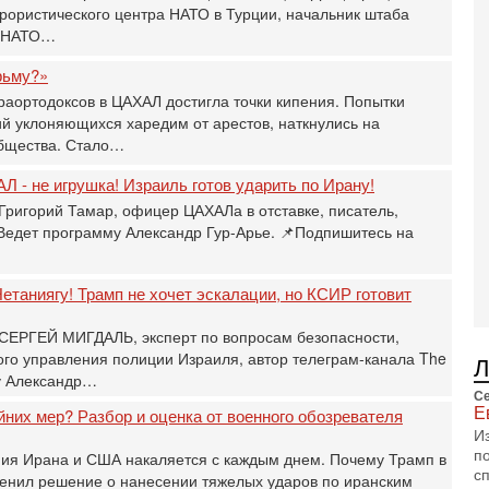
С
рористического центра НАТО в Турции, начальник штаба
до
и НАТО…
о
3-
рьму?»
Х
раортодоксов в ЦАХАЛ достигла точки кипения. Попытки
И
й уклоняющихся харедим от арестов, наткнулись на
В
бщества. Стало…
Ц
и
Л - не игрушка! Израиль готов ударить по Ирану!
3-
Григорий Тамар, офицер ЦАХАЛа в отставке, писатель,
И
 Ведет программу Александр Гур-Арье. 📌Подпишитесь на
т
В
п
етаниягу! Трамп не хочет эскалации, но КСИР готовит
А
А
 СЕРГЕЙ МИГДАЛЬ, эксперт по вопросам безопасности,
3-
о управления полиции Израиля, автор телеграм-канала The
В
у Александр…
ф
Се
В
Е
йних мер? Разбор и оценка от военного обозревателя
те
И
С
п
ния Ирана и США накаляется с каждым днем. Почему Трамп в
с
3-
енил решение о нанесении тяжелых ударов по иранским