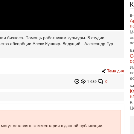
п
с
Вч
А
п
М
е
тии бизнеса. Помощь работникам культуры. В студии
п
ства абсорбции Алекс Кушнир. Ведущий - Александр Гур-
6-
О
о
И
Тема дня
л
д
1 689
0
6-
К
н
В
Ц
и
6-
е могут оставлять комментарии к данной публикации.
«
0