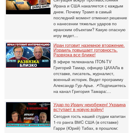
Ирана и США накаляется с каждым
днем. Почему Трамп в самый
последний момент отменил решение
о нанесении тяжелых ударов по
иранским объектам? Какую опасную
игру ведет…
Иран готовит наземное вторжение.
Израиль повышает готовность.
Развязка все ближе!
В эфире телеканала ITON-TV
Григорий Тамар, офицер ЦАХАЛа в
отставке, писатель, журналист,
военный историк. Ведет программу
Александр Гур-Арье. 📌Подпишитесь
на канал Григория Тамара:…
Удар по Ирану неизбежен! Украина
вступает в новую войну!
Сегодня гость нашей студии капитан
1-го ранга ВМC США (в отставке)
Гарри (Юрий) Табах, в прошлом: