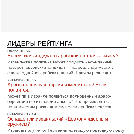
Трамп и Иран: последний шанс - НОВОСТИ
03/08/2026
Президент США Дональд Трамп объявил о возобновлении
переговоров с Ираном, но Тегеран пока не подтвердил
готовность к диалогу. По словам американского
2-08-2026, 08:42
Трамп отменил удар по Ирану - НОВОСТИ
02/08/2026
ЛИДЕРЫ РЕЙТИНГА
Президент США Дональд Трамп сегодня заявил об отмене
Вчера, 16:56
подготовленного удара по Ирану после обращений
Еврейский кандидат в арабской партии — зачем?
Тегерана и других стран региона. По его словам,
Израильская политика может получить неожиданный
1-08-2026, 17:50
поворот: еврейский кандидат — на реальном месте в
«Русский голос» Израиля: кто заберет его на этот
списке одной из арабских партий. Причем речь идет
раз?
7-08-2026, 16:55
Голоса русскоязычных репатриантов не раз кардинально
Арабо-еврейская партия изменит всё? Если
меняли политический ландшафт Израиля. Достаточно
появится...
вспомнить взлет партии «Исраэль ба-алия», когда
Может ли в Израиле появиться полноценный арабо-
еврейский политический альянс? Что произойдет с
31-07-2026, 17:00
Тайны закрытых дверей: о чём на самом деле
политическим раскладом сил, если арабский список
молчат Трамп и Нетаньяху?
6-08-2026, 17:49
Недавний визит премьер-министра Израиля Биньямина
Оснащен ли израильский «Дракон» ядерным
Нетаньяху в США и его встреча с Дональдом Трампом
оружием?
оставили больше вопросов, чем ответов. Полная
Израиль получил от Германии новейшую подводную лодку