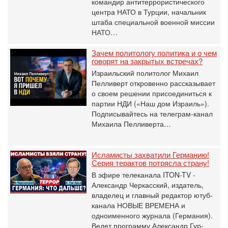
командир антитеррористического
центра НАТО в Турции, начальник
штаба специальной военной миссии
НАТО…
Зачем политологу политика и о чем
говорят на закрытых встречах?
Израильский политолог Михаил
Пелливерт откровенно рассказывает
о своем решении присоединиться к
партии НДИ («Наш дом Израиль»).
Подписывайтесь на телеграм-канал
Михаила Пелливерта…
Исламисты захватили Германию!
Серия терактов потрясла страну!
В эфире телеканала ITON-TV -
Александр Черкасский, издатель,
владелец и главный редактор ютуб-
канала НОВЫЕ ВРЕМЕНА и
одноименного журнала (Германия).
Ведет программу Александр Гур-