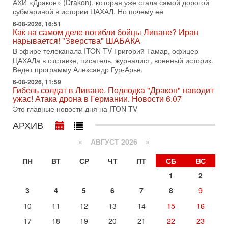
АХИ «Дракон» (Drakon), которая уже стала самой дорогой
31-07-2026, 15:18
субмариной в истории ЦАХАЛ. Но почему её
Иран готовит покушение на Нетаниягу! Трамп не
хочет эскалации, но КСИР готовит взрыв!
6-08-2026, 16:51
Как на самом деле погибли бойцы Ливане? Иран
В эфире телеканала ITON-TV СЕРГЕЙ МИГДАЛЬ, эксперт
нарывается! "Зверства" ШАБАКА
по вопросам безопасности, офицер запаса
Международного управления полиции Израиля, автор
В эфире телеканала ITON-TV Григорий Тамар, офицер
ЦАХАЛа в отставке, писатель, журналист, военный историк.
31-07-2026, 09:02
Ведет программу Александр Гур-Арье.
Битва за разоружение ХАМАСа - НОВОСТИ
31/07/2026
6-08-2026, 11:59
Гибель солдат в Ливане. Подлодка "Дракон" наводит
Сегодня президент США Дональд Трамп заявил о
ужас! Атака дрона в Германии. Новости 6.07
достижении исторического соглашения о полном
Это главные новости дня на ITON-TV
разоружении ХАМАСа и других вооруженных группировок в
АРХИВ
30-07-2026, 17:59
Иран доведет Трампа до крайних мер? Разбор и
оценка от военного обозревателя Давида Шарпа
«
АВГУСТ 2026 »
Ситуация вокруг противостояния Ирана и США накаляется
ПН
ВТ
СР
ЧТ
ПТ
СБ
ВС
с каждым днем. Почему Трамп в самый последний момент
отменил решение о нанесении тяжелых ударов
1
2
30-07-2026, 16:54
3
4
5
6
7
8
9
Покупатель авиакомпании «Аркия» намерен
запретить полеты по субботам!
10
11
12
13
14
15
16
Вокруг возможной продажи авиакомпании «Аркия»
17
18
19
20
21
22
23
разгорается громкий конфликт.