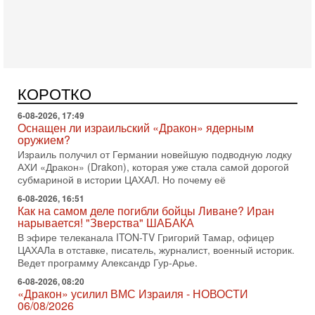
поворот: еврейский кандидат — на реальном месте в
списке одной из арабских партий. Причем речь идет
7-08-2026, 16:55
Арабо-еврейская партия изменит всё? Если
появится...
Может ли в Израиле появиться полноценный арабо-
еврейский политический альянс? Что произойдет с
КОРОТКО
политическим раскладом сил, если арабский список
6-08-2026, 17:49
Оснащен ли израильский «Дракон» ядерным
оружием?
Израиль получил от Германии новейшую подводную лодку
АХИ «Дракон» (Drakon), которая уже стала самой дорогой
субмариной в истории ЦАХАЛ. Но почему её
6-08-2026, 16:51
Как на самом деле погибли бойцы Ливане? Иран
нарывается! "Зверства" ШАБАКА
В эфире телеканала ITON-TV Григорий Тамар, офицер
ЦАХАЛа в отставке, писатель, журналист, военный историк.
Ведет программу Александр Гур-Арье.
6-08-2026, 08:20
«Дракон» усилил ВМС Израиля - НОВОСТИ
06/08/2026