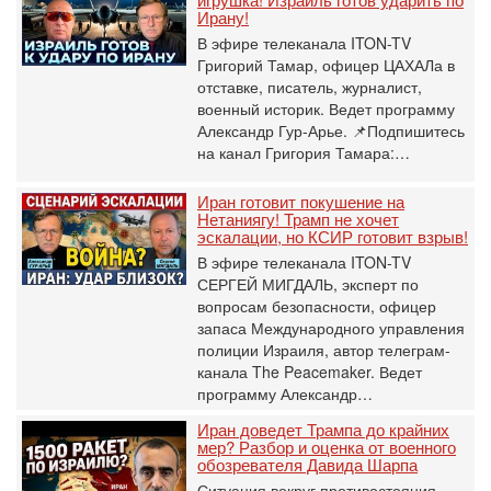
Ирану!
В эфире телеканала ITON-TV
Григорий Тамар, офицер ЦАХАЛа в
отставке, писатель, журналист,
военный историк. Ведет программу
Александр Гур-Арье. 📌Подпишитесь
на канал Григория Тамара:…
Иран готовит покушение на
Нетаниягу! Трамп не хочет
эскалации, но КСИР готовит взрыв!
В эфире телеканала ITON-TV
СЕРГЕЙ МИГДАЛЬ, эксперт по
вопросам безопасности, офицер
запаса Международного управления
полиции Израиля, автор телеграм-
канала The Peacemaker. Ведет
программу Александр…
Иран доведет Трампа до крайних
мер? Разбор и оценка от военного
обозревателя Давида Шарпа
Ситуация вокруг противостояния