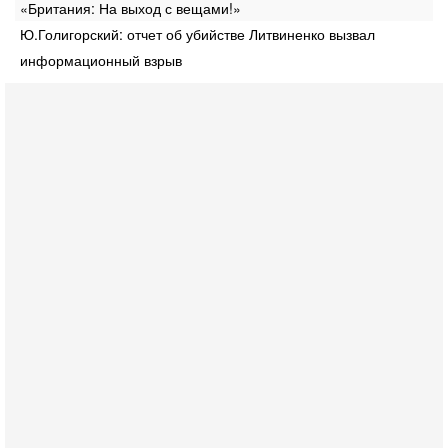
«Британия: На выход с вещами!»
Ю.Голигорский: отчет об убийстве Литвиненко вызвал
информационный взрыв
Вчера, 16:56
Еврейский кандидат в арабской партии — зачем?
Израильская политика может получить неожиданный