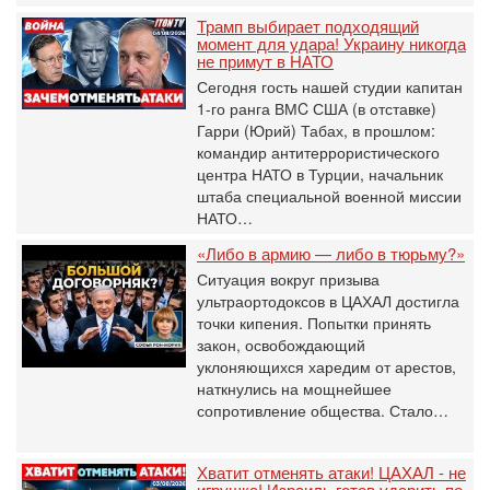
Трамп выбирает подходящий
момент для удара! Украину никогда
не примут в НАТО
Сегодня гость нашей студии капитан
1-го ранга ВМC США (в отставке)
Гарри (Юрий) Табах, в прошлом:
командир антитеррористического
центра НАТО в Турции, начальник
штаба специальной военной миссии
НАТО…
«Либо в армию — либо в тюрьму?»
Ситуация вокруг призыва
ультраортодоксов в ЦАХАЛ достигла
точки кипения. Попытки принять
закон, освобождающий
уклоняющихся харедим от арестов,
наткнулись на мощнейшее
сопротивление общества. Стало…
Хватит отменять атаки! ЦАХАЛ - не
игрушка! Израиль готов ударить по