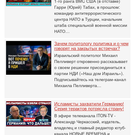
1-го ранга ВМC США (в отставке)
Гарри (Юрий) Табах, в прошлом:
командир антитеррористического
центра НАТО в Турции, начальник
штаба специальной военной миссии
НАТО…
Зачем политологу политика и о чем
говорят на закрытых встречах?
Израильский политолог Михаил
Пелливерт откровенно рассказывает
о своем решении присоединиться к
партии НДИ («Наш дом Израиль»).
Подписывайтесь на телеграм-канал
Михаила Пелливерта…
Исламисты захватили Германию!
Серия терактов потрясла страну!
В эфире телеканала ITON-TV -
Александр Черкасский, издатель,
владелец и главный редактор ютуб-
канала НОВЫЕ ВРЕМЕНА и