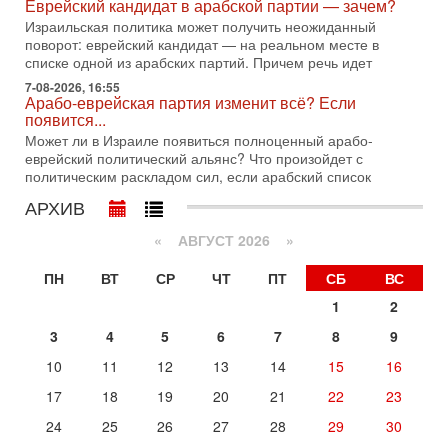
Еврейский кандидат в арабской партии — зачем?
Голоса русскоязычных репатриантов не раз кардинально
меняли политический ландшафт Израиля. Достаточно
Израильская политика может получить неожиданный
вспомнить взлет партии «Исраэль ба-алия», когда
поворот: еврейский кандидат — на реальном месте в
списке одной из арабских партий. Причем речь идет
31-07-2026, 17:00
Тайны закрытых дверей: о чём на самом деле
7-08-2026, 16:55
Арабо-еврейская партия изменит всё? Если
молчат Трамп и Нетаньяху?
появится...
Недавний визит премьер-министра Израиля Биньямина
Может ли в Израиле появиться полноценный арабо-
Нетаньяху в США и его встреча с Дональдом Трампом
еврейский политический альянс? Что произойдет с
оставили больше вопросов, чем ответов. Полная
политическим раскладом сил, если арабский список
31-07-2026, 15:18
АРХИВ
Иран готовит покушение на Нетаниягу! Трамп не
хочет эскалации, но КСИР готовит взрыв!
«
АВГУСТ 2026 »
В эфире телеканала ITON-TV СЕРГЕЙ МИГДАЛЬ, эксперт
по вопросам безопасности, офицер запаса
ПН
ВТ
СР
ЧТ
ПТ
СБ
ВС
Международного управления полиции Израиля, автор
1
2
31-07-2026, 09:02
Битва за разоружение ХАМАСа - НОВОСТИ
3
4
5
6
7
8
9
31/07/2026
Сегодня президент США Дональд Трамп заявил о
10
11
12
13
14
15
16
достижении исторического соглашения о полном
17
18
19
20
21
22
23
разоружении ХАМАСа и других вооруженных группировок в
Сегодня, 10:58
24
25
26
27
28
29
30
Кто и как может сорвать выборы в Израиле?