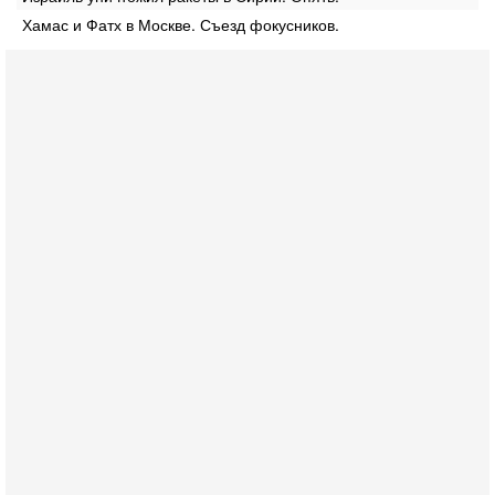
Хамас и Фатх в Москве. Съезд фокусников.
Сегодня, 10:58
Кто и как может сорвать выборы в Израиле?
В обществе все чаще звучат тревожные опасения:
предстоящие выборы могут быть сфальсифицированы, их
проведение сорвано, а итоговые результаты