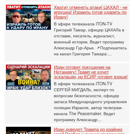
Хватит отменять атаки! ЦАХАЛ - не
игрушка! Израиль готов ударить по
Ирану!
В эфире телеканала ITON-TV
Григорий Тамар, офицер ЦАХАЛа в
отставке, писатель, журналист,
военный историк. Ведет программу
Александр Гур-Арье. 📌Подпишитесь
на канал Григория Тамара:…
Иран готовит покушение на
Нетаниягу! Трамп не хочет
эскалации, но КСИР готовит взрыв!
В эфире телеканала ITON-TV
СЕРГЕЙ МИГДАЛЬ, эксперт по
вопросам безопасности, офицер
запаса Международного управления
полиции Израиля, автор телеграм-
канала The Peacemaker. Ведет
программу Александр…
Иран доведет Трампа до крайних
мер? Разбор и оценка от военного