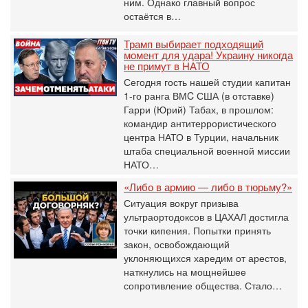
ним. Однако главный вопрос
остаётся в…
Трамп выбирает подходящий
момент для удара! Украину никогда
не примут в НАТО
Сегодня гость нашей студии капитан
1-го ранга ВМC США (в отставке)
Гарри (Юрий) Табах, в прошлом:
командир антитеррористического
центра НАТО в Турции, начальник
штаба специальной военной миссии
НАТО…
«Либо в армию — либо в тюрьму?»
Ситуация вокруг призыва
ультраортодоксов в ЦАХАЛ достигла
точки кипения. Попытки принять
закон, освобождающий
уклоняющихся харедим от арестов,
наткнулись на мощнейшее
сопротивление общества. Стало…