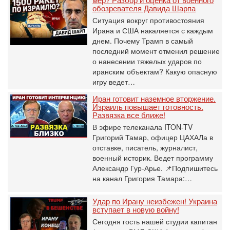
обозревателя Давида Шарпа
Ситуация вокруг противостояния
Ирана и США накаляется с каждым
днем. Почему Трамп в самый
последний момент отменил решение
о нанесении тяжелых ударов по
иранским объектам? Какую опасную
игру ведет…
Иран готовит наземное вторжение.
Израиль повышает готовность.
Развязка все ближе!
В эфире телеканала ITON-TV
Григорий Тамар, офицер ЦАХАЛа в
отставке, писатель, журналист,
военный историк. Ведет программу
Александр Гур-Арье. 📌Подпишитесь
на канал Григория Тамара:…
Удар по Ирану неизбежен! Украина
вступает в новую войну!
Сегодня гость нашей студии капитан