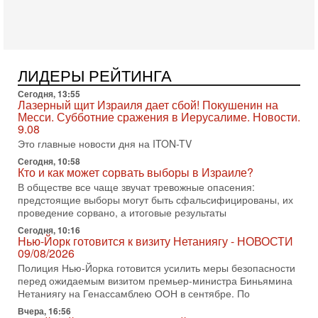
Азербайджана Гейдара Алиева . Ведет программу
Александр
3-08-2026, 11:09
Выборы в Израиле в опасности?! ШАБАК формирует
спецотдел
ЛИДЕРЫ РЕЙТИНГА
В этом выпуске мы разбираем одну из самых тревожных
тем израильской политики. Известно, что израильская
Сегодня, 13:55
Служба общей безопасности (ШАБАК) создала
Лазерный щит Израиля дает сбой! Покушенин на
Месси. Субботние сражения в Иерусалиме. Новости.
3-08-2026, 08:32
9.08
Трамп и Иран: последний шанс - НОВОСТИ
03/08/2026
Это главные новости дня на ITON-TV
Президент США Дональд Трамп объявил о возобновлении
Сегодня, 10:58
переговоров с Ираном, но Тегеран пока не подтвердил
Кто и как может сорвать выборы в Израиле?
готовность к диалогу. По словам американского
В обществе все чаще звучат тревожные опасения:
предстоящие выборы могут быть сфальсифицированы, их
2-08-2026, 08:42
Трамп отменил удар по Ирану - НОВОСТИ
проведение сорвано, а итоговые результаты
02/08/2026
Сегодня, 10:16
Президент США Дональд Трамп сегодня заявил об отмене
Нью-Йорк готовится к визиту Нетаниягу - НОВОСТИ
09/08/2026
подготовленного удара по Ирану после обращений
Тегерана и других стран региона. По его словам,
Полиция Нью-Йорка готовится усилить меры безопасности
перед ожидаемым визитом премьер-министра Биньямина
1-08-2026, 17:50
Нетаниягу на Генассамблею ООН в сентябре. По
«Русский голос» Израиля: кто заберет его на этот
раз?
Вчера, 16:56