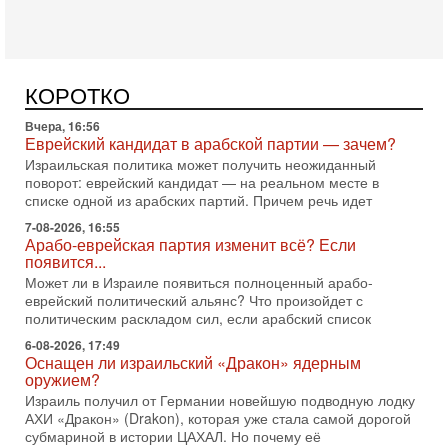
Сегодня, 10:16
Нью-Йорк готовится к визиту Нетаниягу - НОВОСТИ
09/08/2026
Полиция Нью-Йорка готовится усилить меры безопасности
перед ожидаемым визитом премьер-министра Биньямина
КОРОТКО
Нетаниягу на Генассамблею ООН в сентябре. По
Вчера, 16:56
Еврейский кандидат в арабской партии — зачем?
Израильская политика может получить неожиданный
поворот: еврейский кандидат — на реальном месте в
списке одной из арабских партий. Причем речь идет
7-08-2026, 16:55
Арабо-еврейская партия изменит всё? Если
появится...
Может ли в Израиле появиться полноценный арабо-
еврейский политический альянс? Что произойдет с
политическим раскладом сил, если арабский список
6-08-2026, 17:49
Оснащен ли израильский «Дракон» ядерным
оружием?
Израиль получил от Германии новейшую подводную лодку
АХИ «Дракон» (Drakon), которая уже стала самой дорогой
субмариной в истории ЦАХАЛ. Но почему её