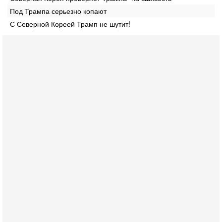
Под Трампа серьезно копают
С Северной Кореей Трамп не шутит!
Вчера, 16:55
Арабо-еврейская партия изменит всё? Если
появится...
Может ли в Израиле появиться полноценный арабо-