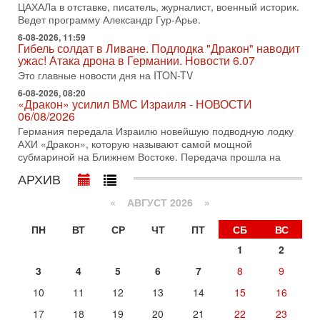
ЦАХАЛа в отставке, писатель, журналист, военный историк.
31-07-2026, 09:02
Ведет программу Александр Гур-Арье.
Битва за разоружение ХАМАСа - НОВОСТИ
31/07/2026
6-08-2026, 11:59
Гибель солдат в Ливане. Подлодка "Дракон" наводит
Сегодня президент США Дональд Трамп заявил о
ужас! Атака дрона в Германии. Новости 6.07
достижении исторического соглашения о полном
разоружении ХАМАСа и других вооруженных группировок в
Это главные новости дня на ITON-TV
6-08-2026, 08:20
30-07-2026, 17:59
«Дракон» усилил ВМС Израиля - НОВОСТИ
Иран доведет Трампа до крайних мер? Разбор и
06/08/2026
оценка от военного обозревателя Давида Шарпа
Германия передала Израилю новейшую подводную лодку
Ситуация вокруг противостояния Ирана и США накаляется
АХИ «Дракон», которую называют самой мощной
с каждым днем. Почему Трамп в самый последний момент
субмариной на Ближнем Востоке. Передача прошла на
отменил решение о нанесении тяжелых ударов
АРХИВ
30-07-2026, 16:54
Покупатель авиакомпании «Аркия» намерен
запретить полеты по субботам!
«
АВГУСТ 2026 »
Вокруг возможной продажи авиакомпании «Аркия»
ПН
ВТ
СР
ЧТ
ПТ
СБ
ВС
разгорается громкий конфликт.
1
2
30-07-2026, 08:16
Трамп готовит удар по Ирану - НОВОСТИ 30/07/2026
3
4
5
6
7
8
9
Президент США Дональд Трамп сегодня рассматривает
возможность масштабной военной операции против Ирана
10
11
12
13
14
15
16
после ракетной атаки на американскую базу в
17
18
19
20
21
22
23