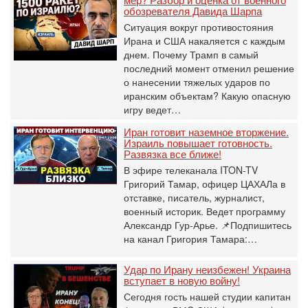
обозревателя Давида Шарпа
Ситуация вокруг противостояния
Ирана и США накаляется с каждым
днем. Почему Трамп в самый
последний момент отменил решение
о нанесении тяжелых ударов по
иранским объектам? Какую опасную
игру ведет…
Иран готовит наземное вторжение.
Израиль повышает готовность.
Развязка все ближе!
В эфире телеканала ITON-TV
Григорий Тамар, офицер ЦАХАЛа в
отставке, писатель, журналист,
военный историк. Ведет программу
Александр Гур-Арье. 📌Подпишитесь
на канал Григория Тамара:…
Удар по Ирану неизбежен! Украина
вступает в новую войну!
Сегодня гость нашей студии капитан