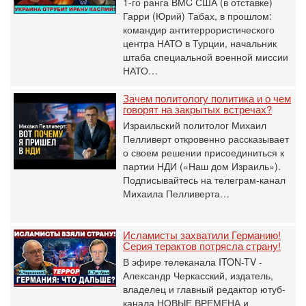
1-го ранга ВМC США (в отставке)
Гарри (Юрий) Табах, в прошлом:
командир антитеррористического
центра НАТО в Турции, начальник
штаба специальной военной миссии
НАТО…
Зачем политологу политика и о чем
говорят на закрытых встречах?
Израильский политолог Михаил
Пелливерт откровенно рассказывает
о своем решении присоединиться к
партии НДИ («Наш дом Израиль»).
Подписывайтесь на телеграм-канал
Михаила Пелливерта…
Исламисты захватили Германию!
Серия терактов потрясла страну!
В эфире телеканала ITON-TV -
Александр Черкасский, издатель,
владелец и главный редактор ютуб-
канала НОВЫЕ ВРЕМЕНА и