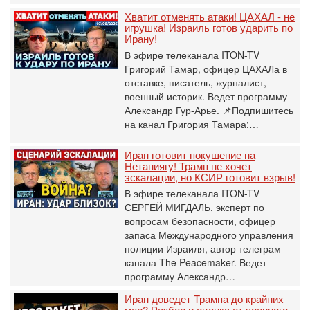
Хватит отменять атаки! ЦАХАЛ - не
игрушка! Израиль готов ударить по
Ирану!
В эфире телеканала ITON-TV
Григорий Тамар, офицер ЦАХАЛа в
отставке, писатель, журналист,
военный историк. Ведет программу
Александр Гур-Арье. 📌Подпишитесь
на канал Григория Тамара:…
Иран готовит покушение на
Нетаниягу! Трамп не хочет
эскалации, но КСИР готовит взрыв!
В эфире телеканала ITON-TV
СЕРГЕЙ МИГДАЛЬ, эксперт по
вопросам безопасности, офицер
запаса Международного управления
полиции Израиля, автор телеграм-
канала The Peacemaker. Ведет
программу Александр…
Иран доведет Трампа до крайних
мер? Разбор и оценка от военного