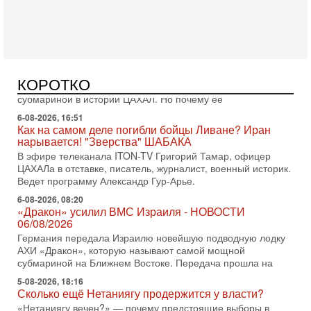
еврейский политический альянс? Что произойдет с
политическим раскладом сил, если арабский список
6-08-2026, 17:49
Оснащен ли израильский «Дракон» ядерным
оружием?
Израиль получил от Германии новейшую подводную лодку
КОРОТКО
АХИ «Дракон» (Drakon), которая уже стала самой дорогой
субмариной в истории ЦАХАЛ. Но почему её
6-08-2026, 16:51
Как на самом деле погибли бойцы Ливане? Иран
нарывается! "Зверства" ШАБАКА
В эфире телеканала ITON-TV Григорий Тамар, офицер
ЦАХАЛа в отставке, писатель, журналист, военный историк.
Ведет программу Александр Гур-Арье.
6-08-2026, 08:20
«Дракон» усилил ВМС Израиля - НОВОСТИ
06/08/2026
Германия передала Израилю новейшую подводную лодку
АХИ «Дракон», которую называют самой мощной
субмариной на Ближнем Востоке. Передача прошла на
5-08-2026, 18:16
Сколько ещё Нетаниягу продержится у власти?
«Нетаниягу вечен?» — почему предстоящие выборы в