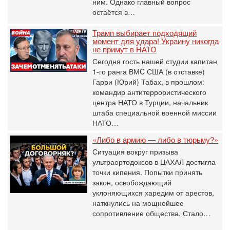
ним. Однако главный вопрос
остаётся в…
Трамп выбирает подходящий
момент для удара! Украину никогда
не примут в НАТО
Сегодня гость нашей студии капитан
1-го ранга ВМC США (в отставке)
Гарри (Юрий) Табах, в прошлом:
командир антитеррористического
центра НАТО в Турции, начальник
штаба специальной военной миссии
НАТО…
«Либо в армию — либо в тюрьму?»
Ситуация вокруг призыва
ультраортодоксов в ЦАХАЛ достигла
точки кипения. Попытки принять
закон, освобождающий
уклоняющихся харедим от арестов,
наткнулись на мощнейшее
сопротивление общества. Стало…