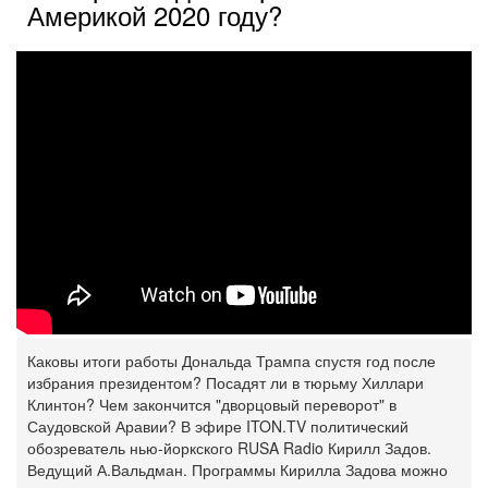
Америкой 2020 году?
Каковы итоги работы Дональда Трампа спустя год после
избрания президентом? Посадят ли в тюрьму Хиллари
Клинтон? Чем закончится "дворцовый переворот" в
Саудовской Аравии? В эфире ITON.TV политический
обозреватель нью-йоркского RUSA Radio Кирилл Задов.
Ведущий А.Вальдман. Программы Кирилла Задова можно