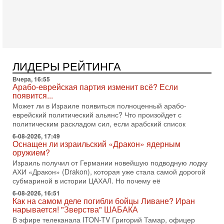
Трамп отменил удар по Ирану - НОВОСТИ
02/08/2026
Президент США Дональд Трамп сегодня заявил об отмене
подготовленного удара по Ирану после обращений
Тегерана и других стран региона. По его словам,
1-08-2026, 17:50
«Русский голос» Израиля: кто заберет его на этот
ЛИДЕРЫ РЕЙТИНГА
раз?
Вчера, 16:55
Голоса русскоязычных репатриантов не раз кардинально
Арабо-еврейская партия изменит всё? Если
меняли политический ландшафт Израиля. Достаточно
появится...
вспомнить взлет партии «Исраэль ба-алия», когда
Может ли в Израиле появиться полноценный арабо-
31-07-2026, 17:00
еврейский политический альянс? Что произойдет с
Тайны закрытых дверей: о чём на самом деле
политическим раскладом сил, если арабский список
молчат Трамп и Нетаньяху?
6-08-2026, 17:49
Недавний визит премьер-министра Израиля Биньямина
Оснащен ли израильский «Дракон» ядерным
Нетаньяху в США и его встреча с Дональдом Трампом
оружием?
оставили больше вопросов, чем ответов. Полная
Израиль получил от Германии новейшую подводную лодку
АХИ «Дракон» (Drakon), которая уже стала самой дорогой
31-07-2026, 15:18
Иран готовит покушение на Нетаниягу! Трамп не
субмариной в истории ЦАХАЛ. Но почему её
хочет эскалации, но КСИР готовит взрыв!
6-08-2026, 16:51
В эфире телеканала ITON-TV СЕРГЕЙ МИГДАЛЬ, эксперт
Как на самом деле погибли бойцы Ливане? Иран
по вопросам безопасности, офицер запаса
нарывается! "Зверства" ШАБАКА
Международного управления полиции Израиля, автор
В эфире телеканала ITON-TV Григорий Тамар, офицер