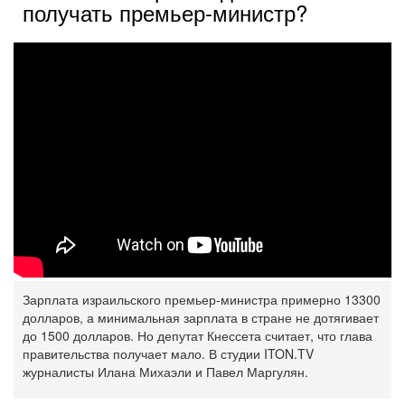
получать премьер-министр?
Зарплата израильского премьер-министра примерно 13300
долларов, а минимальная зарплата в ‎стране не дотягивает
до 1500 долларов. Но депутат Кнессета считает, что глава
правительства получает ‎мало. В студии ITON.TV
журналисты Илана Михаэли и Павел Маргулян.‎