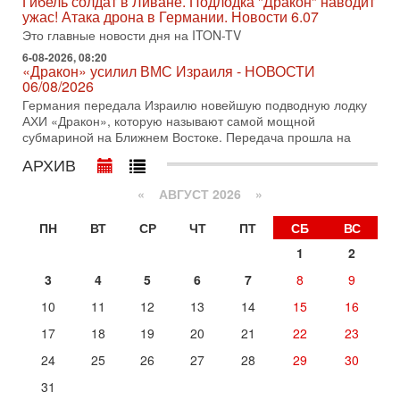
Гибель солдат в Ливане. Подлодка "Дракон" наводит
Сегодня президент США Дональд Трамп заявил о
ужас! Атака дрона в Германии. Новости 6.07
достижении исторического соглашения о полном
разоружении ХАМАСа и других вооруженных группировок в
Это главные новости дня на ITON-TV
6-08-2026, 08:20
30-07-2026, 17:59
«Дракон» усилил ВМС Израиля - НОВОСТИ
Иран доведет Трампа до крайних мер? Разбор и
06/08/2026
оценка от военного обозревателя Давида Шарпа
Германия передала Израилю новейшую подводную лодку
Ситуация вокруг противостояния Ирана и США накаляется
АХИ «Дракон», которую называют самой мощной
с каждым днем. Почему Трамп в самый последний момент
субмариной на Ближнем Востоке. Передача прошла на
отменил решение о нанесении тяжелых ударов
АРХИВ
30-07-2026, 16:54
Покупатель авиакомпании «Аркия» намерен
запретить полеты по субботам!
«
АВГУСТ 2026 »
Вокруг возможной продажи авиакомпании «Аркия»
ПН
ВТ
СР
ЧТ
ПТ
СБ
ВС
разгорается громкий конфликт.
1
2
30-07-2026, 08:16
Трамп готовит удар по Ирану - НОВОСТИ 30/07/2026
3
4
5
6
7
8
9
Президент США Дональд Трамп сегодня рассматривает
возможность масштабной военной операции против Ирана
10
11
12
13
14
15
16
после ракетной атаки на американскую базу в
17
18
19
20
21
22
23
Вчера, 16:55
Арабо-еврейская партия изменит всё? Если
24
25
26
27
28
29
30
появится...
31
Может ли в Израиле появиться полноценный арабо-