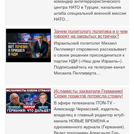
командир антитеррористического
центра НАТО в Турции, начальник
штаба специальной военной миссии
НАТО…
Зачем политологу политика и о чем
говорят на закрытых встречах?
Израильский политолог Михаил
Пелливерт откровенно рассказывает
о своем решении присоединиться к
партии НДИ («Наш дом Израиль»).
Подписывайтесь на телеграм-канал
Михаила Пелливерта…
Исламисты захватили Германию!
Серия терактов потрясла страну!
В эфире телеканала ITON-TV -
Александр Черкасский, издатель,
владелец и главный редактор ютуб-
канала НОВЫЕ ВРЕМЕНА и
одноименного журнала (Германия).
Ведет программу Александр Гур-