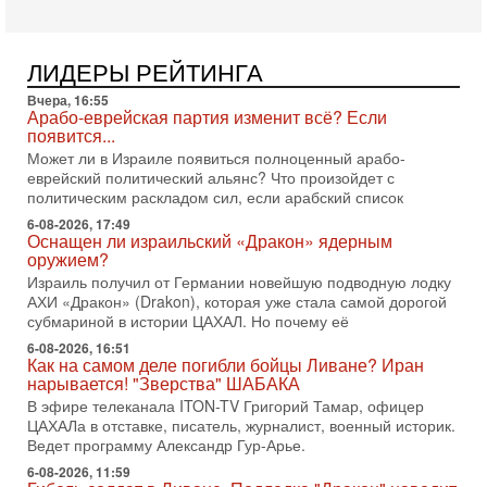
Тегерана и других стран региона. По его словам,
1-08-2026, 17:50
«Русский голос» Израиля: кто заберет его на этот
ЛИДЕРЫ РЕЙТИНГА
раз?
Вчера, 16:55
Голоса русскоязычных репатриантов не раз кардинально
Арабо-еврейская партия изменит всё? Если
меняли политический ландшафт Израиля. Достаточно
появится...
вспомнить взлет партии «Исраэль ба-алия», когда
Может ли в Израиле появиться полноценный арабо-
31-07-2026, 17:00
еврейский политический альянс? Что произойдет с
Тайны закрытых дверей: о чём на самом деле
политическим раскладом сил, если арабский список
молчат Трамп и Нетаньяху?
6-08-2026, 17:49
Недавний визит премьер-министра Израиля Биньямина
Оснащен ли израильский «Дракон» ядерным
Нетаньяху в США и его встреча с Дональдом Трампом
оружием?
оставили больше вопросов, чем ответов. Полная
Израиль получил от Германии новейшую подводную лодку
АХИ «Дракон» (Drakon), которая уже стала самой дорогой
31-07-2026, 15:18
Иран готовит покушение на Нетаниягу! Трамп не
субмариной в истории ЦАХАЛ. Но почему её
хочет эскалации, но КСИР готовит взрыв!
6-08-2026, 16:51
В эфире телеканала ITON-TV СЕРГЕЙ МИГДАЛЬ, эксперт
Как на самом деле погибли бойцы Ливане? Иран
по вопросам безопасности, офицер запаса
нарывается! "Зверства" ШАБАКА
Международного управления полиции Израиля, автор
В эфире телеканала ITON-TV Григорий Тамар, офицер
ЦАХАЛа в отставке, писатель, журналист, военный историк.
31-07-2026, 09:02
Ведет программу Александр Гур-Арье.
Битва за разоружение ХАМАСа - НОВОСТИ
31/07/2026
6-08-2026, 11:59