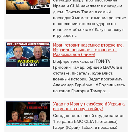
Ирана и США накаляется с каждым
днем. Почему Трамп в самый
последний момент отменил решение
о нанесении тяжелых ударов по
иранским объектам? Какую опасную
игру ведет…
Иран готовит наземное вторжение.
Израиль повышает готовность.
Развязка все ближе!
В эфире телеканала ITON-TV
Григорий Тамар, офицер ЦАХАЛа в
отставке, писатель, журналист,
военный историк. Ведет программу
Александр Гур-Арье. 📌Подпишитесь
на канал Григория Тамара:…
Удар по Ирану неизбежен! Украина
вступает в новую войну!
Сегодня гость нашей студии капитан
1-го ранга ВМC США (в отставке)
Гарри (Юрий) Табах, в прошлом: