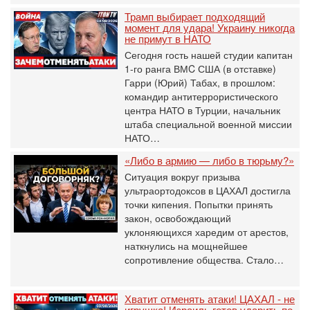
Трамп выбирает подходящий
момент для удара! Украину никогда
не примут в НАТО
Сегодня гость нашей студии капитан
1-го ранга ВМC США (в отставке)
Гарри (Юрий) Табах, в прошлом:
командир антитеррористического
центра НАТО в Турции, начальник
штаба специальной военной миссии
НАТО…
«Либо в армию — либо в тюрьму?»
Ситуация вокруг призыва
ультраортодоксов в ЦАХАЛ достигла
точки кипения. Попытки принять
закон, освобождающий
уклоняющихся харедим от арестов,
наткнулись на мощнейшее
сопротивление общества. Стало…
Хватит отменять атаки! ЦАХАЛ - не
игрушка! Израиль готов ударить по