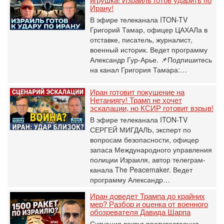
Ирану!
В эфире телеканала ITON-TV
Григорий Тамар, офицер ЦАХАЛа в
отставке, писатель, журналист,
военный историк. Ведет программу
Александр Гур-Арье. 📌Подпишитесь
на канал Григория Тамара:…
Иран готовит покушение на
Нетаниягу! Трамп не хочет
эскалации, но КСИР готовит взрыв!
В эфире телеканала ITON-TV
СЕРГЕЙ МИГДАЛЬ, эксперт по
вопросам безопасности, офицер
запаса Международного управления
полиции Израиля, автор телеграм-
канала The Peacemaker. Ведет
программу Александр…
Иран доведет Трампа до крайних
мер? Разбор и оценка от военного
обозревателя Давида Шарпа
Ситуация вокруг противостояния