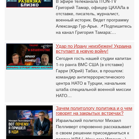
В эфире телеканала ITON-TV
Григорий Тамар, офицер ЦАХАЛа в
отставке, писатель, журналист,
военный историк. Ведет программу
Александр Гур-Арье. 📌Подпишитесь
на канал Григория Тамара:…
Удар по Ирану неизбежен! Украина
вступает в новую войну!
Сегодня гость нашей студии капитан
1-го ранга ВМC США (в отставке)
Гарри (Юрий) Табах, в прошлом:
командир антитеррористического
центра НАТО в Турции, начальник
штаба специальной военной миссии
НАТО…
Зачем политологу политика и о чем
говорят на закрытых встречах?
Израильский политолог Михаил
Пелливерт откровенно рассказывает
о своем решении присоединиться к
партии НДИ («Наш дом Израиль»).