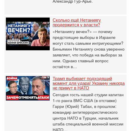
Александр Гур-Арье.
Сколько ещё Нетаниягу
продержится у власти?
«Нетаниягу вечен?» — почему
предстоящие выборы в Израиле
могут стать самыми интригующими?
Биньямин Нетаниягу снова уверенно
заявляет, что победа на выборах за
ним. Однако главный вопрос
остаётся в…
Трамп выбирает подходящий
момент для удара! Украину никогда
не примут в НАТО
Сегодня гость нашей студии капитан
1-го ранга ВМC США (в отставке)
Гарри (Юрий) Табах, в прошлом:
командир антитеррористического
центра НАТО в Турции, начальник
штаба специальной военной миссии
НАТО…