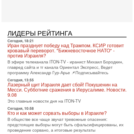
Израиль готов ударить по Ирану!
В эфире телеканала ITON-TV Григорий Тамар, офицер
ЦАХАЛа в отставке, писатель, журналист, военный историк.
Ведет программу Александр Гур-Арье.
3-08-2026, 15:23
Иран задыхается. КСИР готовит удар! Россия теряет
ЛИДЕРЫ РЕЙТИНГА
последних союзников. Путин - псих!
Сегодня, 18:21
В эфире ITON-TV доктор Эльдар Намазов , историк,
Иран празднует победу над Трампом. КСИР готовит
политолог, в прошлом – помощник Президента
кровавый переворот. "Бижневосточное НАТО" -
Азербайджана Гейдара Алиева . Ведет программу
против Израиля?
Александр
В эфире телеканала ITON-TV - иранист Михаил Бородкин,
3-08-2026, 11:09
главред сайта и тг канала Ориентал Экспресс, Ведет
Выборы в Израиле в опасности?! ШАБАК формирует
программу Александр Гур-Арье 📌Подписывайтесь
спецотдел
Сегодня, 13:55
В этом выпуске мы разбираем одну из самых тревожных
Лазерный щит Израиля дает сбой! Покушенин на
тем израильской политики. Известно, что израильская
Месси. Субботние сражения в Иерусалиме. Новости.
Служба общей безопасности (ШАБАК) создала
9.08
Это главные новости дня на ITON-TV
3-08-2026, 08:32
Трамп и Иран: последний шанс - НОВОСТИ
Сегодня, 10:58
03/08/2026
Кто и как может сорвать выборы в Израиле?
Президент США Дональд Трамп объявил о возобновлении
В обществе все чаще звучат тревожные опасения:
переговоров с Ираном, но Тегеран пока не подтвердил
предстоящие выборы могут быть сфальсифицированы, их
готовность к диалогу. По словам американского
проведение сорвано, а итоговые результаты