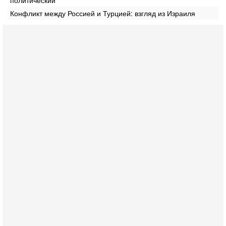
Конфликт между Россией и Турцией: взгляд из Израиля
Сегодня, 18:21
Иран празднует победу над Трампом. КСИР готовит
кровавый переворот. "Бижневосточное НАТО" -
против Израиля?