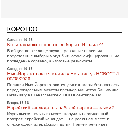
В эфире телеканала ITON-TV - иранист Михаил Бородкин,
главред сайта и тг канала Ориентал Экспресс, Ведет
программу Александр Гур-Арье 📌Подписывайтесь
Сегодня, 10:58
КОРОТКО
Кто и как может сорвать выборы в Израиле?
В обществе все чаще звучат тревожные опасения:
предстоящие выборы могут быть сфальсифицированы, их
проведение сорвано, а итоговые результаты
Сегодня, 10:16
Нью-Йорк готовится к визиту Нетаниягу - НОВОСТИ
09/08/2026
Полиция Нью-Йорка готовится усилить меры безопасности
перед ожидаемым визитом премьер-министра Биньямина
Нетаниягу на Генассамблею ООН в сентябре. По
Вчера, 16:56
Еврейский кандидат в арабской партии — зачем?
Израильская политика может получить неожиданный
поворот: еврейский кандидат — на реальном месте в
списке одной из арабских партий. Причем речь идет
7-08-2026, 16:55
Арабо-еврейская партия изменит всё? Если
появится...