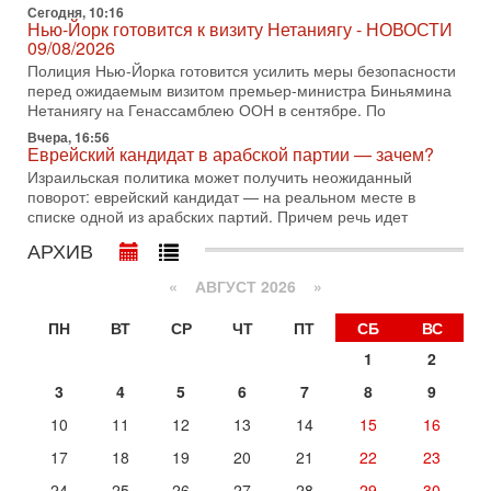
2-08-2026, 08:42
Сегодня, 10:16
Трамп отменил удар по Ирану - НОВОСТИ
Нью-Йорк готовится к визиту Нетаниягу - НОВОСТИ
02/08/2026
09/08/2026
Президент США Дональд Трамп сегодня заявил об отмене
Полиция Нью-Йорка готовится усилить меры безопасности
подготовленного удара по Ирану после обращений
перед ожидаемым визитом премьер-министра Биньямина
Тегерана и других стран региона. По его словам,
Нетаниягу на Генассамблею ООН в сентябре. По
Вчера, 16:56
1-08-2026, 17:50
Еврейский кандидат в арабской партии — зачем?
«Русский голос» Израиля: кто заберет его на этот
раз?
Израильская политика может получить неожиданный
поворот: еврейский кандидат — на реальном месте в
Голоса русскоязычных репатриантов не раз кардинально
списке одной из арабских партий. Причем речь идет
меняли политический ландшафт Израиля. Достаточно
вспомнить взлет партии «Исраэль ба-алия», когда
АРХИВ
31-07-2026, 17:00
Тайны закрытых дверей: о чём на самом деле
«
АВГУСТ 2026 »
молчат Трамп и Нетаньяху?
Недавний визит премьер-министра Израиля Биньямина
ПН
ВТ
СР
ЧТ
ПТ
СБ
ВС
Нетаньяху в США и его встреча с Дональдом Трампом
1
2
оставили больше вопросов, чем ответов. Полная
3
4
5
6
7
8
9
31-07-2026, 15:18
Иран готовит покушение на Нетаниягу! Трамп не
10
11
12
13
14
15
16
хочет эскалации, но КСИР готовит взрыв!
В эфире телеканала ITON-TV СЕРГЕЙ МИГДАЛЬ, эксперт
17
18
19
20
21
22
23
по вопросам безопасности, офицер запаса
24
25
26
27
28
29
30