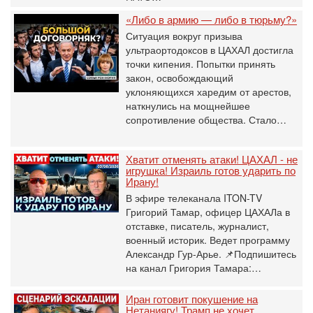
«Либо в армию — либо в тюрьму?»
Ситуация вокруг призыва
ультраортодоксов в ЦАХАЛ достигла
точки кипения. Попытки принять
закон, освобождающий
уклоняющихся харедим от арестов,
наткнулись на мощнейшее
сопротивление общества. Стало…
Хватит отменять атаки! ЦАХАЛ - не
игрушка! Израиль готов ударить по
Ирану!
В эфире телеканала ITON-TV
Григорий Тамар, офицер ЦАХАЛа в
отставке, писатель, журналист,
военный историк. Ведет программу
Александр Гур-Арье. 📌Подпишитесь
на канал Григория Тамара:…
Иран готовит покушение на
Нетаниягу! Трамп не хочет