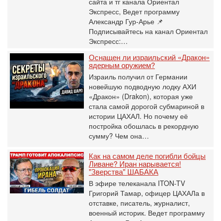
сайта и тг канала Ориентал
Экспресс, Ведет программу
Александр Гур-Арье 📌
Подписывайтесь на канал Ориентал
Экспресс:…
Оснащен ли израильский «Дракон»
ядерным оружием?
Израиль получил от Германии
новейшую подводную лодку АХИ
«Дракон» (Drakon), которая уже
стала самой дорогой субмариной в
истории ЦАХАЛ. Но почему её
постройка обошлась в рекордную
сумму? Чем она…
Как на самом деле погибли бойцы
Ливане? Иран нарывается!
"Зверства" ШАБАКА
В эфире телеканала ITON-TV
Григорий Тамар, офицер ЦАХАЛа в
отставке, писатель, журналист,
военный историк. Ведет программу