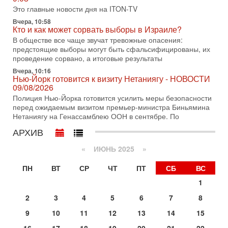
спецотдел
Это главные новости дня на ITON-TV
В этом выпуске мы разбираем одну из самых тревожных
Вчера, 10:58
тем израильской политики. Известно, что израильская
Кто и как может сорвать выборы в Израиле?
Служба общей безопасности (ШАБАК) создала
В обществе все чаще звучат тревожные опасения:
предстоящие выборы могут быть сфальсифицированы, их
3-08-2026, 08:32
Трамп и Иран: последний шанс - НОВОСТИ
проведение сорвано, а итоговые результаты
03/08/2026
Вчера, 10:16
Президент США Дональд Трамп объявил о возобновлении
Нью-Йорк готовится к визиту Нетаниягу - НОВОСТИ
переговоров с Ираном, но Тегеран пока не подтвердил
09/08/2026
готовность к диалогу. По словам американского
Полиция Нью-Йорка готовится усилить меры безопасности
перед ожидаемым визитом премьер-министра Биньямина
2-08-2026, 08:42
Нетаниягу на Генассамблею ООН в сентябре. По
Трамп отменил удар по Ирану - НОВОСТИ
02/08/2026
АРХИВ
Президент США Дональд Трамп сегодня заявил об отмене
подготовленного удара по Ирану после обращений
«
ИЮНЬ 2025
»
Тегерана и других стран региона. По его словам,
ПН
ВТ
СР
ЧТ
ПТ
СБ
ВС
1-08-2026, 17:50
«Русский голос» Израиля: кто заберет его на этот
1
раз?
Голоса русскоязычных репатриантов не раз кардинально
2
3
4
5
6
7
8
меняли политический ландшафт Израиля. Достаточно
9
10
11
12
13
14
15
вспомнить взлет партии «Исраэль ба-алия», когда