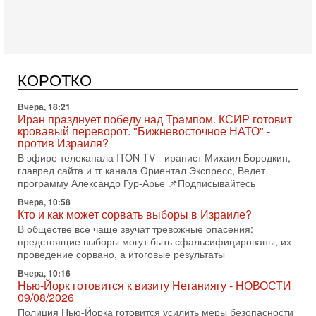
Сегодня, 08:58
Израиль готов к войне с Ираном - НОВОСТИ
10/08/2026
Высокопоставленный представитель израильских сил
безопасности заявил, что Израиль готов самостоятельно
КОРОТКО
продолжить противостояние с Ираном, если США
Вчера, 18:21
Иран празднует победу над Трампом. КСИР готовит
кровавый переворот. "Бижневосточное НАТО" -
против Израиля?
В эфире телеканала ITON-TV - иранист Михаил Бородкин,
главред сайта и тг канала Ориентал Экспресс, Ведет
программу Александр Гур-Арье 📌Подписывайтесь
Вчера, 10:58
Кто и как может сорвать выборы в Израиле?
В обществе все чаще звучат тревожные опасения:
предстоящие выборы могут быть сфальсифицированы, их
проведение сорвано, а итоговые результаты
Вчера, 10:16
Нью-Йорк готовится к визиту Нетаниягу - НОВОСТИ
09/08/2026
Полиция Нью-Йорка готовится усилить меры безопасности