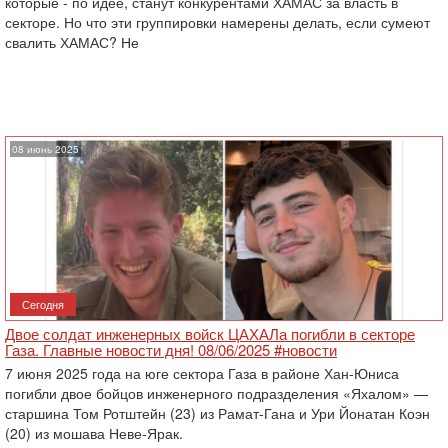
которые - по идее, станут конкурентами ХАМАС за власть в
секторе. Но что эти группировки намерены делать, если сумеют
свалить ХАМАС? Не
08 июнь 2025
Сегодня
Двое солдат инженерных войск ЦАХАЛа погибли в секторе
Газа. Главные новости дня! 08/06/2025 #новости
7 июня 2025 года на юге сектора Газа в районе Хан-Юниса
погибли двое бойцов инженерного подразделения «Яхалом» —
старшина Том Ротштейн (23) из Рамат-Гана и Ури Йонатан Коэн
(20) из мошава Неве-Ярак.