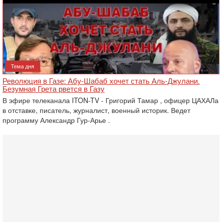
Тема дня
Революция в Газе: Абу-Шабаб хочет стать Аль-Джулани.
Безумная Грета рвется в Газу
В эфире телеканала ITON-TV - Григорий Тамар , офицер ЦАХАЛа
в отставке, писатель, журналист, военный историк. Ведет
программу Александр Гур-Арье .