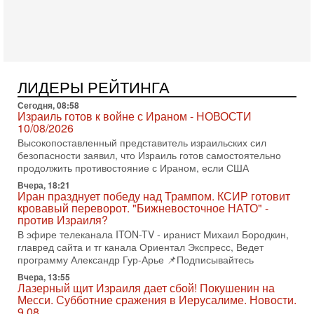
Сегодня гость нашей студии капитан 1-го ранга ВМC США
(в отставке) Гарри (Юрий) Табах, в прошлом: командир
антитеррористического центра НАТО в
3-08-2026, 19:07
«Либо в армию — либо в тюрьму?»
Ситуация вокруг призыва ультраортодоксов в ЦАХАЛ
ЛИДЕРЫ РЕЙТИНГА
достигла точки кипения. Попытки принять закон,
освобождающий уклоняющихся харедим от арестов,
Сегодня, 08:58
Израиль готов к войне с Ираном - НОВОСТИ
3-08-2026, 17:18
10/08/2026
Хватит отменять атаки! ЦАХАЛ - не игрушка!
Высокопоставленный представитель израильских сил
Израиль готов ударить по Ирану!
безопасности заявил, что Израиль готов самостоятельно
В эфире телеканала ITON-TV Григорий Тамар, офицер
продолжить противостояние с Ираном, если США
ЦАХАЛа в отставке, писатель, журналист, военный историк.
Ведет программу Александр Гур-Арье.
Вчера, 18:21
Иран празднует победу над Трампом. КСИР готовит
3-08-2026, 15:23
кровавый переворот. "Бижневосточное НАТО" -
Иран задыхается. КСИР готовит удар! Россия теряет
против Израиля?
последних союзников. Путин - псих!
В эфире телеканала ITON-TV - иранист Михаил Бородкин,
В эфире ITON-TV доктор Эльдар Намазов , историк,
главред сайта и тг канала Ориентал Экспресс, Ведет
политолог, в прошлом – помощник Президента
программу Александр Гур-Арье 📌Подписывайтесь
Азербайджана Гейдара Алиева . Ведет программу
Вчера, 13:55
Александр
Лазерный щит Израиля дает сбой! Покушенин на
Месси. Субботние сражения в Иерусалиме. Новости.
3-08-2026, 11:09
Выборы в Израиле в опасности?! ШАБАК формирует
9.08