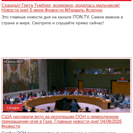
Скандал! Грета Тумберг, возможно, родилась мальчиком!
Новости дня! 5 июня #новости #Израиль #срочно
Это главные новости дня на канале ITON.TV. Самое важное в
стране и мире. Смотрите и слушайте прямо сейчас!
05 июнь 2025
Сегодня
США наложили вето на резолюцию ООН о немедленном
прекращении огня в Газе. Главные новости дня! 04/06/2025
#новости
Совбез ООН проголосовал за резолюцию о немедленном