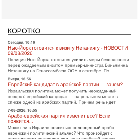
Сегодня, 10:58
Кто и как может сорвать выборы в Израиле?
В обществе все чаще звучат тревожные опасения:
предстоящие выборы могут быть сфальсифицированы, их
КОРОТКО
проведение сорвано, а итоговые результаты
Сегодня, 10:16
Нью-Йорк готовится к визиту Нетаниягу - НОВОСТИ
09/08/2026
Полиция Нью-Йорка готовится усилить меры безопасности
перед ожидаемым визитом премьер-министра Биньямина
Нетаниягу на Генассамблею ООН в сентябре. По
Вчера, 16:56
Еврейский кандидат в арабской партии — зачем?
Израильская политика может получить неожиданный
поворот: еврейский кандидат — на реальном месте в
списке одной из арабских партий. Причем речь идет
7-08-2026, 16:55
Арабо-еврейская партия изменит всё? Если
появится...
Может ли в Израиле появиться полноценный арабо-
еврейский политический альянс? Что произойдет с
политическим раскладом сил, если арабский список