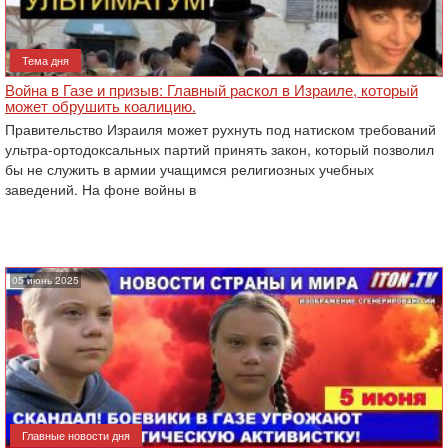
Тема дня
Война в Газе и призыв: Главный раскол в Израиле, который
может обрушить коалицию.
Правительство Израиля может рухнуть под натиском требований
ультра-ортодоксальных партий принять закон, который позволил
бы не служить в армии учащимся религиозных учебных
заведений. На фоне войны в
05 июнь 2025
Главные новости дня