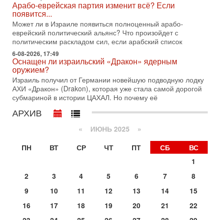
Арабо-еврейская партия изменит всё? Если
Президент США Дональд Трамп сегодня заявил об отмене
появится...
подготовленного удара по Ирану после обращений
Может ли в Израиле появиться полноценный арабо-
Тегерана и других стран региона. По его словам,
еврейский политический альянс? Что произойдет с
1-08-2026, 17:50
политическим раскладом сил, если арабский список
«Русский голос» Израиля: кто заберет его на этот
6-08-2026, 17:49
раз?
Оснащен ли израильский «Дракон» ядерным
Голоса русскоязычных репатриантов не раз кардинально
оружием?
меняли политический ландшафт Израиля. Достаточно
Израиль получил от Германии новейшую подводную лодку
вспомнить взлет партии «Исраэль ба-алия», когда
АХИ «Дракон» (Drakon), которая уже стала самой дорогой
субмариной в истории ЦАХАЛ. Но почему её
31-07-2026, 17:00
Тайны закрытых дверей: о чём на самом деле
АРХИВ
молчат Трамп и Нетаньяху?
Недавний визит премьер-министра Израиля Биньямина
«
ИЮНЬ 2025
»
Нетаньяху в США и его встреча с Дональдом Трампом
оставили больше вопросов, чем ответов. Полная
ПН
ВТ
СР
ЧТ
ПТ
СБ
ВС
31-07-2026, 15:18
1
Иран готовит покушение на Нетаниягу! Трамп не
хочет эскалации, но КСИР готовит взрыв!
2
3
4
5
6
7
8
В эфире телеканала ITON-TV СЕРГЕЙ МИГДАЛЬ, эксперт
9
10
11
12
13
14
15
по вопросам безопасности, офицер запаса
Международного управления полиции Израиля, автор
16
17
18
19
20
21
22
31-07-2026, 09:02