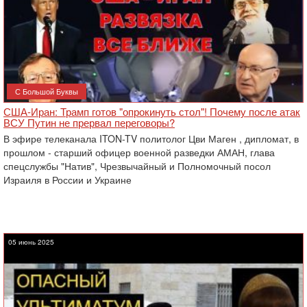
С Большой Буквы
США-Иран: Трамп готов "опрокинуть стол"! Почему после атак
ВСУ Путин не прервал переговоры?
В эфире телеканала ITON-TV политолог Цви Маген , дипломат, в
прошлом - старший офицер военной разведки АМАН, глава
спецслужбы "Натив", ‎Чрезвычайный и Полномочный посол
Израиля в России и Украине
05 июнь 2025