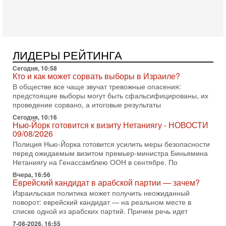
Ведет программу Александр Гур-Арье.
3-08-2026, 15:23
Иран задыхается. КСИР готовит удар! Россия теряет
последних союзников. Путин - псих!
В эфире ITON-TV доктор Эльдар Намазов , историк,
ЛИДЕРЫ РЕЙТИНГА
политолог, в прошлом – помощник Президента
Азербайджана Гейдара Алиева . Ведет программу
Сегодня, 10:58
Александр
Кто и как может сорвать выборы в Израиле?
В обществе все чаще звучат тревожные опасения:
3-08-2026, 11:09
предстоящие выборы могут быть сфальсифицированы, их
Выборы в Израиле в опасности?! ШАБАК формирует
проведение сорвано, а итоговые результаты
спецотдел
В этом выпуске мы разбираем одну из самых тревожных
Сегодня, 10:16
Нью-Йорк готовится к визиту Нетаниягу - НОВОСТИ
тем израильской политики. Известно, что израильская
09/08/2026
Служба общей безопасности (ШАБАК) создала
Полиция Нью-Йорка готовится усилить меры безопасности
3-08-2026, 08:32
перед ожидаемым визитом премьер-министра Биньямина
Трамп и Иран: последний шанс - НОВОСТИ
Нетаниягу на Генассамблею ООН в сентябре. По
03/08/2026
Вчера, 16:56
Президент США Дональд Трамп объявил о возобновлении
Еврейский кандидат в арабской партии — зачем?
переговоров с Ираном, но Тегеран пока не подтвердил
Израильская политика может получить неожиданный
готовность к диалогу. По словам американского
поворот: еврейский кандидат — на реальном месте в
2-08-2026, 08:42
списке одной из арабских партий. Причем речь идет
Трамп отменил удар по Ирану - НОВОСТИ
02/08/2026
7-08-2026, 16:55