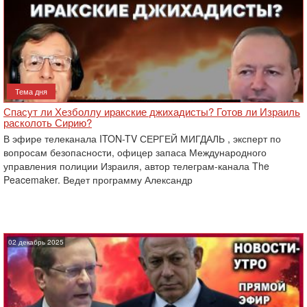
Тема дня
Спасут ли Хезболлу иракские джихадисты? Готов ли Израиль
расколоть Сирию?
В эфире телеканала ITON-TV СЕРГЕЙ МИГДАЛЬ , эксперт по
вопросам безопасности, офицер запаса Международного
управления полиции Израиля, автор телеграм-канала The
Peacemaker. Ведет программу Александр
02 декабрь 2025