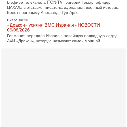
В эфире телеканала ITON-TV Григорий Тамар, офицер
ЦАХАЛа в отставке, писатель, журналист, военный историк.
Ведет программу Александр Гур-Арье.
Вчера, 08:20
«Дракон» усилил ВМС Израиля - НОВОСТИ
06/08/2026
Германия передала Израилю новейшую подводную лодку
АХИ «Дракон», которую называют самой мощной
субмариной на Ближнем Востоке. Передача прошла на
5-08-2026, 18:16
Сколько ещё Нетаниягу продержится у власти?
«Нетаниягу вечен?» — почему предстоящие выборы в
Израиле могут стать самыми интригующими? Биньямин
Нетаниягу снова уверенно заявляет, что победа на
5-08-2026, 08:51
Трамп пригрозил Ирану ударом - НОВОСТИ
05/08/2026
Президент США Дональд Трамп сегодня заявил, что
Ормузский пролив может быть открыт «очень скоро». По
его словам, если этого не произойдет, Иран ждет
4-08-2026, 20:08
Трамп выбирает подходящий момент для удара!
Украину никогда не примут в НАТО