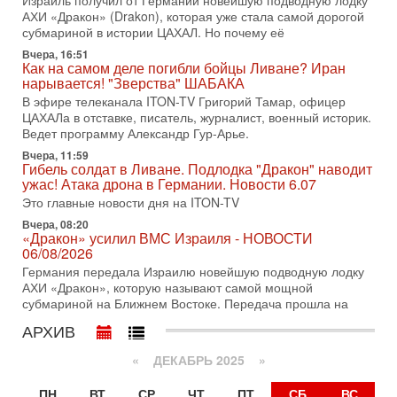
Израиль получил от Германии новейшую подводную лодку
31-07-2026, 17:00
АХИ «Дракон» (Drakon), которая уже стала самой дорогой
Тайны закрытых дверей: о чём на самом деле
субмариной в истории ЦАХАЛ. Но почему её
молчат Трамп и Нетаньяху?
Вчера, 16:51
Недавний визит премьер-министра Израиля Биньямина
Как на самом деле погибли бойцы Ливане? Иран
Нетаньяху в США и его встреча с Дональдом Трампом
нарывается! "Зверства" ШАБАКА
оставили больше вопросов, чем ответов. Полная
В эфире телеканала ITON-TV Григорий Тамар, офицер
31-07-2026, 15:18
ЦАХАЛа в отставке, писатель, журналист, военный историк.
Иран готовит покушение на Нетаниягу! Трамп не
Ведет программу Александр Гур-Арье.
хочет эскалации, но КСИР готовит взрыв!
Вчера, 11:59
В эфире телеканала ITON-TV СЕРГЕЙ МИГДАЛЬ, эксперт
Гибель солдат в Ливане. Подлодка "Дракон" наводит
по вопросам безопасности, офицер запаса
ужас! Атака дрона в Германии. Новости 6.07
Международного управления полиции Израиля, автор
Это главные новости дня на ITON-TV
31-07-2026, 09:02
Вчера, 08:20
Битва за разоружение ХАМАСа - НОВОСТИ
«Дракон» усилил ВМС Израиля - НОВОСТИ
31/07/2026
06/08/2026
Сегодня президент США Дональд Трамп заявил о
Германия передала Израилю новейшую подводную лодку
достижении исторического соглашения о полном
АХИ «Дракон», которую называют самой мощной
разоружении ХАМАСа и других вооруженных группировок в
субмариной на Ближнем Востоке. Передача прошла на
30-07-2026, 17:59
АРХИВ
Иран доведет Трампа до крайних мер? Разбор и
оценка от военного обозревателя Давида Шарпа
«
ДЕКАБРЬ 2025
»
Ситуация вокруг противостояния Ирана и США накаляется
с каждым днем. Почему Трамп в самый последний момент
ПН
ВТ
СР
ЧТ
ПТ
СБ
ВС