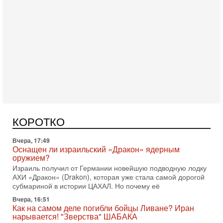
Сегодня, 16:55
Арабо-еврейская партия изменит всё? Если
появится...
Может ли в Израиле появиться полноценный арабо-
еврейский политический альянс? Что произойдет с
КОРОТКО
политическим раскладом сил, если арабский список
Вчера, 17:49
Оснащен ли израильский «Дракон» ядерным
оружием?
Израиль получил от Германии новейшую подводную лодку
АХИ «Дракон» (Drakon), которая уже стала самой дорогой
субмариной в истории ЦАХАЛ. Но почему её
Вчера, 16:51
Как на самом деле погибли бойцы Ливане? Иран
нарывается! "Зверства" ШАБАКА