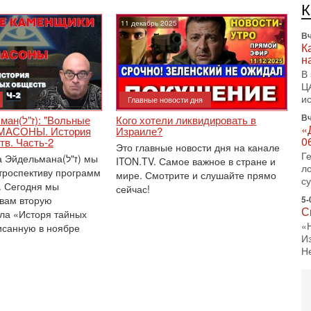
л
д
11 декабрь 2025
Вч
К
н
В
Ц
и
Главные новости дня
Вч
"Вольные
Кого хотели ликвидировать в
«
 МАСОНЫ. История
Израиле?
0
тв. Часть-2
Это главные новости дня на канале
Г
дельмана(ז"ל) мы
ITON.TV. Самое важное в стране и
л
роспективу программ
мире. Смотрите и слушайте прямо
с
. Сегодня мы
сейчас!
вам вторую
5-
С
ла «Исторя тайных
«
исанную в ноябре
И
Н
5-
Т
0
П