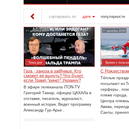
сортировать по:
дате
популярности
Iton TV
» Материалы за 11.12.2025
11 декабрь 2025
11 декабрь 2025
Тема дня
Время с пользо
Газа - заноза в за@нице. Кто
С Рождеством
сможет ее вынуть? Что будет,
Тёплые празд
если Трамп "кинет" Украину?
посылают из Т
В эфире телеканала ITON-TV
серферы , по
Григорий Тамар, офицер ЦАХАЛа в
пляже города.
отставке, писатель, журналист,
Центра пляжны
военный историк. Ведет программу
Авива, переод
Александр Гур-Арье .
Санты, принял