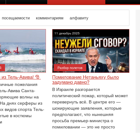
посещаемости
комментариям
алфавиту
11 декабрь 2025
й
Разбор полетов
 из Тель-Авива! 🎅
Помилование Нетаньяху было
задумано давно?
ничные пожелания
В Израиле разгорается
ель-Авива Санта-
политический пожар, который может
коряющие волны на
перевернуть всё. В центре его —
 На днях серферы из
шокирующие заявления, которые
х видов спорта Тель-
предполагают, что нынешняя
етые в костюмы
Вч
просьба премьер-министра о
и
О
помиловании — это не просто
о
И