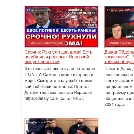
11 декабрь 2025
11 декабрь 2025
Главные новости дня
Магия смысла
Срочно: Рухнули два дома! Есть
Давид Эйдельман(ז"ל): 
погибшие и раненые. Вечерний
каменщики" -
выпуск новостей
тайных общес
Это главные новости дня на канале
Памяти Давида Эй
ITON-TV. Самое важное в стране и
посвящяем рет
мире. Смотрите и слушайте прямо
с его участием
сейчас! Наши партнеры: Портал
представляем 
Детали-главные новости Израиля:
программу цик
https://detaly.co.il/ Канал NEUE
обществ», зап
2021 года.
11 декабрь 2025