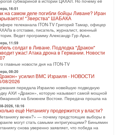
орогой субмариной в истории ЦАХАЛ. Но почему её
08-2026, 17:50
ера, 16:51
Русский голос» Израиля: кто заберет его на этот
ак на самом деле погибли бойцы Ливане? Иран
аз?
арывается! "Зверства" ШАБАКА
олоса русскоязычных репатриантов не раз кардинально
 эфире телеканала ITON-TV Григорий Тамар, офицер
еняли политический ландшафт Израиля. Достаточно
АХАЛа в отставке, писатель, журналист, военный
спомнить взлет партии «Исраэль ба-алия», когда
сторик. Ведет программу Александр Гур-Арье.
ера, 11:59
-07-2026, 17:00
ибель солдат в Ливане. Подлодка "Дракон"
айны закрытых дверей: о чём на самом деле
аводит ужас! Атака дрона в Германии. Новости
олчат Трамп и Нетаньяху?
.07
едавний визит премьер-министра Израиля Биньямина
то главные новости дня на ITON-TV
етаньяху в США и его встреча с Дональдом Трампом
ставили больше вопросов, чем ответов. Полная
ера, 08:20
Дракон» усилил ВМС Израиля - НОВОСТИ
-07-2026, 15:18
6/08/2026
ран готовит покушение на Нетаниягу! Трамп не
ермания передала Израилю новейшую подводную
очет эскалации, но КСИР готовит взрыв!
одку АХИ «Дракон», которую называют самой мощной
 эфире телеканала ITON-TV СЕРГЕЙ МИГДАЛЬ,
убмариной на Ближнем Востоке. Передача прошла на
ксперт по вопросам безопасности, офицер запаса
еждународного управления полиции Израиля, автор
08-2026, 18:16
колько ещё Нетаниягу продержится у власти?
-07-2026, 09:02
Нетаниягу вечен?» — почему предстоящие выборы в
итва за разоружение ХАМАСа - НОВОСТИ
зраиле могут стать самыми интригующими? Биньямин
1/07/2026
етаниягу снова уверенно заявляет, что победа на
егодня президент США Дональд Трамп заявил о