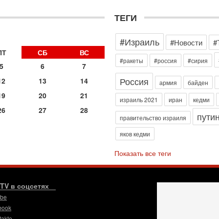
д
р
ТЕГИ
г
30
#Израиль
И
#Новости
#
о
ПТ
СБ
ВС
С
#ракеты
#россия
#сирия
5
6
7
н
п
Россия
12
13
14
армия
байден
т
19
20
21
30
израиль 2021
иран
кедми
П
26
27
28
пути
з
правительство израиля
В
яков кедми
р
30
Показать все теги
Т
3
П
в
.TV в соцсетях
И
ube
29
book
Т
takte