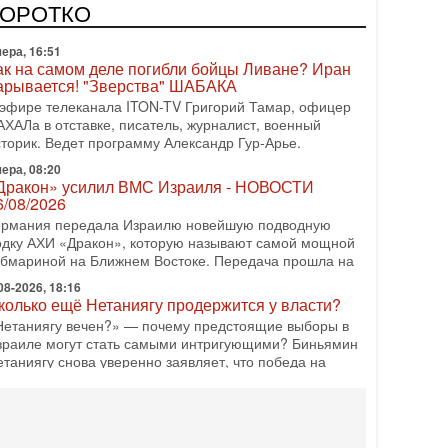
одку АХИ «Дракон» (Drakon), которая уже стала самой
КОРОТКО
орогой субмариной в истории ЦАХАЛ. Но почему её
ера, 16:51
ак на самом деле погибли бойцы Ливане? Иран
арывается! "Зверства" ШАБАКА
 эфире телеканала ITON-TV Григорий Тамар, офицер
АХАЛа в отставке, писатель, журналист, военный
сторик. Ведет программу Александр Гур-Арье.
ера, 08:20
Дракон» усилил ВМС Израиля - НОВОСТИ
6/08/2026
ермания передала Израилю новейшую подводную
одку АХИ «Дракон», которую называют самой мощной
убмариной на Ближнем Востоке. Передача прошла на
08-2026, 18:16
колько ещё Нетаниягу продержится у власти?
Нетаниягу вечен?» — почему предстоящие выборы в
зраиле могут стать самыми интригующими? Биньямин
етаниягу снова уверенно заявляет, что победа на
08-2026, 08:51
рамп пригрозил Ирану ударом - НОВОСТИ
5/08/2026
резидент США Дональд Трамп сегодня заявил, что