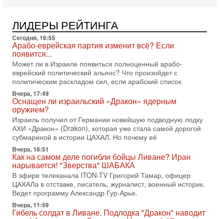
2-08-2026, 08:42
Трамп отменил удар по Ирану - НОВОСТИ
ЛИДЕРЫ РЕЙТИНГА
02/08/2026
Президент США Дональд Трамп сегодня заявил об отмене
Сегодня, 16:55
подготовленного удара по Ирану после обращений
Арабо-еврейская партия изменит всё? Если
Тегерана и других стран региона. По его словам,
появится...
Может ли в Израиле появиться полноценный арабо-
1-08-2026, 17:50
еврейский политический альянс? Что произойдет с
«Русский голос» Израиля: кто заберет его на этот
политическим раскладом сил, если арабский список
раз?
Голоса русскоязычных репатриантов не раз кардинально
Вчера, 17:49
Оснащен ли израильский «Дракон» ядерным
меняли политический ландшафт Израиля. Достаточно
оружием?
вспомнить взлет партии «Исраэль ба-алия», когда
Израиль получил от Германии новейшую подводную лодку
31-07-2026, 17:00
АХИ «Дракон» (Drakon), которая уже стала самой дорогой
Тайны закрытых дверей: о чём на самом деле
субмариной в истории ЦАХАЛ. Но почему её
молчат Трамп и Нетаньяху?
Вчера, 16:51
Недавний визит премьер-министра Израиля Биньямина
Как на самом деле погибли бойцы Ливане? Иран
Нетаньяху в США и его встреча с Дональдом Трампом
нарывается! "Зверства" ШАБАКА
оставили больше вопросов, чем ответов. Полная
В эфире телеканала ITON-TV Григорий Тамар, офицер
31-07-2026, 15:18
ЦАХАЛа в отставке, писатель, журналист, военный историк.
Иран готовит покушение на Нетаниягу! Трамп не
Ведет программу Александр Гур-Арье.
хочет эскалации, но КСИР готовит взрыв!
Вчера, 11:59
В эфире телеканала ITON-TV СЕРГЕЙ МИГДАЛЬ, эксперт
Гибель солдат в Ливане. Подлодка "Дракон" наводит
по вопросам безопасности, офицер запаса