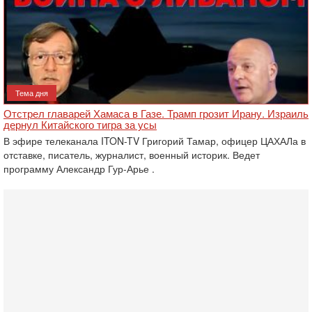
Тема дня
Отстрел главарей Хамаса в Газе. Трамп грозит Ирану. Израиль
дернул Китайского тигра за усы
В эфире телеканала ITON-TV Григорий Тамар, офицер ЦАХАЛа в
отставке, писатель, журналист, военный историк. Ведет
программу Александр Гур-Арье .