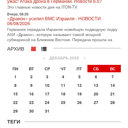
ужас! Атака дрона в Германии. Новости 6.07
Международного управления полиции Израиля, автор
Это главные новости дня на ITON-TV
31-07-2026, 09:02
Вчера, 08:20
Битва за разоружение ХАМАСа - НОВОСТИ
«Дракон» усилил ВМС Израиля - НОВОСТИ
31/07/2026
06/08/2026
Сегодня президент США Дональд Трамп заявил о
Германия передала Израилю новейшую подводную лодку
достижении исторического соглашения о полном
АХИ «Дракон», которую называют самой мощной
разоружении ХАМАСа и других вооруженных группировок в
субмариной на Ближнем Востоке. Передача прошла на
30-07-2026, 17:59
АРХИВ
Иран доведет Трампа до крайних мер? Разбор и
оценка от военного обозревателя Давида Шарпа
«
ДЕКАБРЬ 2025
»
Ситуация вокруг противостояния Ирана и США накаляется
с каждым днем. Почему Трамп в самый последний момент
ПН
ВТ
СР
ЧТ
ПТ
СБ
ВС
отменил решение о нанесении тяжелых ударов
1
2
3
4
5
6
7
30-07-2026, 16:54
Покупатель авиакомпании «Аркия» намерен
8
9
10
11
12
13
14
запретить полеты по субботам!
15
16
17
18
19
20
21
Вокруг возможной продажи авиакомпании «Аркия»
разгорается громкий конфликт.
22
23
24
25
26
27
28
30-07-2026, 08:16
29
30
31
Трамп готовит удар по Ирану - НОВОСТИ 30/07/2026
Президент США Дональд Трамп сегодня рассматривает
ТЕГИ
возможность масштабной военной операции против Ирана