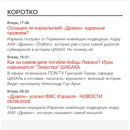
Может ли в Израиле появиться полноценный арабо-
еврейский политический альянс? Что произойдет с
КОРОТКО
политическим раскладом сил, если арабский список
Вчера, 17:49
Оснащен ли израильский «Дракон» ядерным
оружием?
Израиль получил от Германии новейшую подводную лодку
АХИ «Дракон» (Drakon), которая уже стала самой дорогой
субмариной в истории ЦАХАЛ. Но почему её
Вчера, 16:51
Как на самом деле погибли бойцы Ливане? Иран
нарывается! "Зверства" ШАБАКА
В эфире телеканала ITON-TV Григорий Тамар, офицер
ЦАХАЛа в отставке, писатель, журналист, военный историк.
Ведет программу Александр Гур-Арье.
Вчера, 08:20
«Дракон» усилил ВМС Израиля - НОВОСТИ
06/08/2026
Германия передала Израилю новейшую подводную лодку
АХИ «Дракон», которую называют самой мощной
субмариной на Ближнем Востоке. Передача прошла на
5-08-2026, 18:16