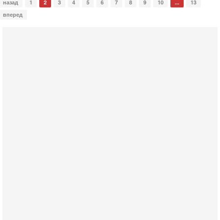
назад
1
2
3
4
5
6
7
8
9
10
...
13
вперед
Сегодня, 08:20
«Дракон» усилил ВМС Израиля - НОВОСТИ
06/08/2026