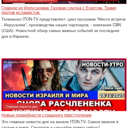
Главное из Иерусалима: Газовая сделка с Египтом. Трамп
против исламистов.
Телеканал ITON-TV представляет: цикл программ "Место встречи
- Иерусалим", производства наших партнеров, - компании CBN
(США). Новостной обзор самых важных событий за последние
дни в Израиле,
28 декабрь 2025
Главные новости дня
Новые подробности страшного преступления
Это главные новости дня на канале ITON.TV. Самое важное в
стране и мире. Смотрите и слушайте прямо сейчас!