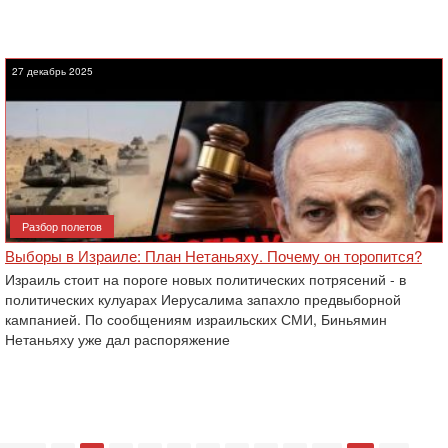
27 декабрь 2025
Разбор полетов
Выборы в Израиле: План Нетаньяху. Почему он торопится?
Израиль стоит на пороге новых политических потрясений - в
политических кулуарах Иерусалима запахло предвыборной
кампанией. По сообщениям израильских СМИ, Биньямин
Нетаньяху уже дал распоряжение