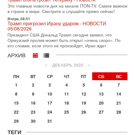
30-07-2026, 08:16
Это главные новости дня на канале ITON-TV. Самое важное
Трамп готовит удар по Ирану - НОВОСТИ 30/07/2026
в стране и мире. Смотрите и слушайте прямо сейчас!
Президент США Дональд Трамп сегодня рассматривает
Вчера, 08:51
возможность масштабной военной операции против Ирана
Трамп пригрозил Ирану ударом - НОВОСТИ
после ракетной атаки на американскую базу в
05/08/2026
29-07-2026, 18:28
Президент США Дональд Трамп сегодня заявил, что
Трамп взбешен атакой на базы! Иран играет с огнем.
Ормузский пролив может быть открыт «очень скоро». По
Израиль меняет курс
его словам, если этого не произойдет, Иран ждет
В эфире телеканала ITON-TV политолог Цви Маген,
АРХИВ
дипломат, в прошлом - старший офицер военной разведки
АМАН, глава спецслужбы "Натив", ‎Чрезвычайный и
«
ДЕКАБРЬ 2025
»
29-07-2026, 15:31
Иран готовит наземное вторжение. Израиль
ПН
ВТ
СР
ЧТ
ПТ
СБ
ВС
повышает готовность. Развязка все ближе!
1
2
3
4
5
6
7
В эфире телеканала ITON-TV Григорий Тамар, офицер
ЦАХАЛа в отставке, писатель, журналист, военный историк.
8
9
10
11
12
13
14
Ведет программу Александр Гур-Арье.
15
16
17
18
19
20
21
29-07-2026, 11:48
Соцработники выходит на "тропу войны" с местными
22
23
24
25
26
27
28
властями
29
30
31
Около 7 400 социальных работников по всему Израилю
могут перейти к акциям протеста. Гистадрут объявил о
ТЕГИ
начале трудового спора между Профсоюзом