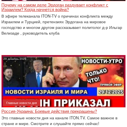
Почему на самом деле Эрдоган раздувает конфликт с
Израилем? Когда начнется война?
В эфире телеканала ITON-TV о причинах конфликта между
Израилем и Турцией, претензиях Эрдогана на мировое
господство и многом другом рассказывает политолог д-р Ильгар
Велизаде , руководитель клуба
29 декабрь 2025
Главные новости дня
Россия-Украина: Боевые действия прекращены?
Это главные новости дня на канале ITON.TV. Самое важное в
стране и мире. Смотрите и слушайте прямо сейчас!