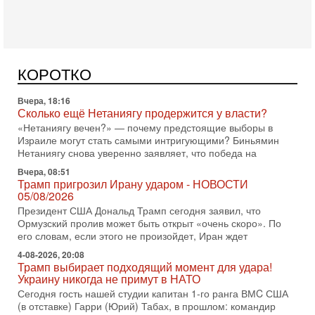
Германия передала Израилю новейшую подводную лодку
АХИ «Дракон», которую называют самой мощной
субмариной на Ближнем Востоке. Передача прошла на
Вчера, 18:16
Сколько ещё Нетаниягу продержится у власти?
КОРОТКО
«Нетаниягу вечен?» — почему предстоящие выборы в
Израиле могут стать самыми интригующими? Биньямин
Нетаниягу снова уверенно заявляет, что победа на
Вчера, 08:51
Трамп пригрозил Ирану ударом - НОВОСТИ
05/08/2026
Президент США Дональд Трамп сегодня заявил, что
Ормузский пролив может быть открыт «очень скоро». По
его словам, если этого не произойдет, Иран ждет
4-08-2026, 20:08
Трамп выбирает подходящий момент для удара!
Украину никогда не примут в НАТО
Сегодня гость нашей студии капитан 1-го ранга ВМC США
(в отставке) Гарри (Юрий) Табах, в прошлом: командир
антитеррористического центра НАТО в
3-08-2026, 19:07
«Либо в армию — либо в тюрьму?»
Ситуация вокруг призыва ультраортодоксов в ЦАХАЛ