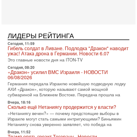
31-07-2026, 15:18
Иран готовит покушение на Нетаниягу! Трамп не
хочет эскалации, но КСИР готовит взрыв!
В эфире телеканала ITON-TV СЕРГЕЙ МИГДАЛЬ, эксперт
по вопросам безопасности, офицер запаса
Международного управления полиции Израиля, автор
ЛИДЕРЫ РЕЙТИНГА
31-07-2026, 09:02
Битва за разоружение ХАМАСа - НОВОСТИ
Сегодня, 11:59
Гибель солдат в Ливане. Подлодка "Дракон" наводит
31/07/2026
ужас! Атака дрона в Германии. Новости 6.07
Сегодня президент США Дональд Трамп заявил о
Это главные новости дня на ITON-TV
достижении исторического соглашения о полном
разоружении ХАМАСа и других вооруженных группировок в
Сегодня, 08:20
«Дракон» усилил ВМС Израиля - НОВОСТИ
30-07-2026, 17:59
06/08/2026
Иран доведет Трампа до крайних мер? Разбор и
Германия передала Израилю новейшую подводную лодку
оценка от военного обозревателя Давида Шарпа
АХИ «Дракон», которую называют самой мощной
Ситуация вокруг противостояния Ирана и США накаляется
субмариной на Ближнем Востоке. Передача прошла на
с каждым днем. Почему Трамп в самый последний момент
отменил решение о нанесении тяжелых ударов
Вчера, 18:16
Сколько ещё Нетаниягу продержится у власти?
30-07-2026, 16:54
«Нетаниягу вечен?» — почему предстоящие выборы в
Покупатель авиакомпании «Аркия» намерен
Израиле могут стать самыми интригующими? Биньямин
запретить полеты по субботам!
Нетаниягу снова уверенно заявляет, что победа на
Вокруг возможной продажи авиакомпании «Аркия»
Вчера, 11:52
разгорается громкий конфликт.
Трамп опять грозит Тегерану - Новости