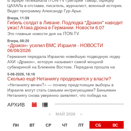
В эфире телеканала ITON-TV Григорий Тамар, офицер
31-07-2026, 15:18
ЦАХАЛа в отставке, писатель, журналист, военный историк.
Иран готовит покушение на Нетаниягу! Трамп не
Ведет программу Александр Гур-Арье.
хочет эскалации, но КСИР готовит взрыв!
Вчера, 11:59
В эфире телеканала ITON-TV СЕРГЕЙ МИГДАЛЬ, эксперт
Гибель солдат в Ливане. Подлодка "Дракон" наводит
по вопросам безопасности, офицер запаса
ужас! Атака дрона в Германии. Новости 6.07
Международного управления полиции Израиля, автор
Это главные новости дня на ITON-TV
31-07-2026, 09:02
Вчера, 08:20
Битва за разоружение ХАМАСа - НОВОСТИ
«Дракон» усилил ВМС Израиля - НОВОСТИ
31/07/2026
06/08/2026
Сегодня президент США Дональд Трамп заявил о
Германия передала Израилю новейшую подводную лодку
достижении исторического соглашения о полном
АХИ «Дракон», которую называют самой мощной
разоружении ХАМАСа и других вооруженных группировок в
субмариной на Ближнем Востоке. Передача прошла на
30-07-2026, 17:59
5-08-2026, 18:16
Иран доведет Трампа до крайних мер? Разбор и
Сколько ещё Нетаниягу продержится у власти?
оценка от военного обозревателя Давида Шарпа
«Нетаниягу вечен?» — почему предстоящие выборы в
Ситуация вокруг противостояния Ирана и США накаляется
Израиле могут стать самыми интригующими? Биньямин
с каждым днем. Почему Трамп в самый последний момент
Нетаниягу снова уверенно заявляет, что победа на
отменил решение о нанесении тяжелых ударов
АРХИВ
30-07-2026, 16:54
Покупатель авиакомпании «Аркия» намерен
«
МАЙ 2026
»
запретить полеты по субботам!
Вокруг возможной продажи авиакомпании «Аркия»
ПН
ВТ
СР
ЧТ
ПТ
СБ
ВС
разгорается громкий конфликт.