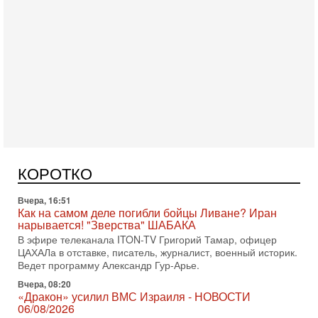
Вчера, 17:49
Оснащен ли израильский «Дракон» ядерным
оружием?
Израиль получил от Германии новейшую подводную лодку
АХИ «Дракон» (Drakon), которая уже стала самой дорогой
КОРОТКО
субмариной в истории ЦАХАЛ. Но почему её
Вчера, 16:51
Как на самом деле погибли бойцы Ливане? Иран
нарывается! "Зверства" ШАБАКА
В эфире телеканала ITON-TV Григорий Тамар, офицер
ЦАХАЛа в отставке, писатель, журналист, военный историк.
Ведет программу Александр Гур-Арье.
Вчера, 08:20
«Дракон» усилил ВМС Израиля - НОВОСТИ
06/08/2026