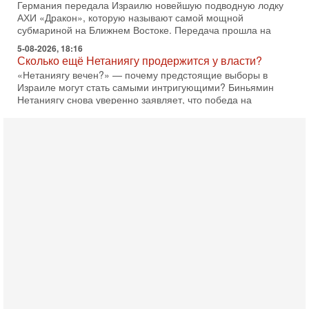
Германия передала Израилю новейшую подводную лодку
АХИ «Дракон», которую называют самой мощной
субмариной на Ближнем Востоке. Передача прошла на
5-08-2026, 18:16
Сколько ещё Нетаниягу продержится у власти?
«Нетаниягу вечен?» — почему предстоящие выборы в
Израиле могут стать самыми интригующими? Биньямин
Нетаниягу снова уверенно заявляет, что победа на
5-08-2026, 08:51
Трамп пригрозил Ирану ударом - НОВОСТИ
05/08/2026
Президент США Дональд Трамп сегодня заявил, что
Ормузский пролив может быть открыт «очень скоро». По
его словам, если этого не произойдет, Иран ждет
4-08-2026, 20:08
Трамп выбирает подходящий момент для удара!
Украину никогда не примут в НАТО
Сегодня гость нашей студии капитан 1-го ранга ВМC США
(в отставке) Гарри (Юрий) Табах, в прошлом: командир
антитеррористического центра НАТО в
3-08-2026, 19:07
«Либо в армию — либо в тюрьму?»
Ситуация вокруг призыва ультраортодоксов в ЦАХАЛ