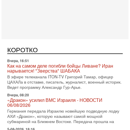
Вчера, 17:49
Оснащен ли израильский «Дракон» ядерным
оружием?
Израиль получил от Германии новейшую подводную лодку
АХИ «Дракон» (Drakon), которая уже стала самой дорогой
КОРОТКО
субмариной в истории ЦАХАЛ. Но почему её
Вчера, 16:51
Как на самом деле погибли бойцы Ливане? Иран
нарывается! "Зверства" ШАБАКА
В эфире телеканала ITON-TV Григорий Тамар, офицер
ЦАХАЛа в отставке, писатель, журналист, военный историк.
Ведет программу Александр Гур-Арье.
Вчера, 08:20
«Дракон» усилил ВМС Израиля - НОВОСТИ
06/08/2026
Германия передала Израилю новейшую подводную лодку
АХИ «Дракон», которую называют самой мощной
субмариной на Ближнем Востоке. Передача прошла на
5-08-2026, 18:16