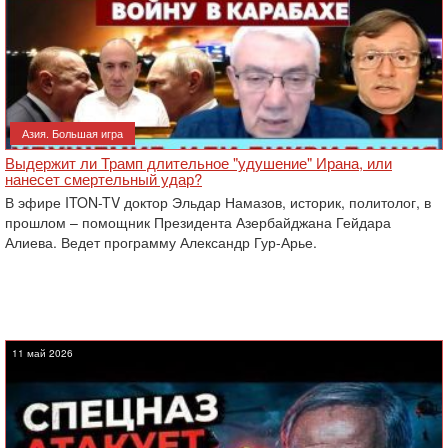
Азия. Большая игра
Выдержит ли Трамп длительное "удушение" Ирана, или
нанесет смертельный удар?
В эфире ITON-TV доктор Эльдар Намазов, историк, политолог, в
прошлом – помощник Президента Азербайджана Гейдара
Алиева. Ведет программу Александр Гур-Арье.
11 май 2026