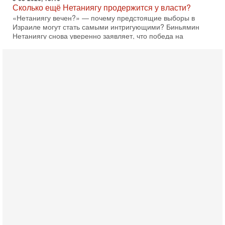
Сколько ещё Нетаниягу продержится у власти?
«Нетаниягу вечен?» — почему предстоящие выборы в
Израиле могут стать самыми интригующими? Биньямин
Нетаниягу снова уверенно заявляет, что победа на
5-08-2026, 08:51
Трамп пригрозил Ирану ударом - НОВОСТИ
05/08/2026
Президент США Дональд Трамп сегодня заявил, что
Ормузский пролив может быть открыт «очень скоро». По
его словам, если этого не произойдет, Иран ждет
4-08-2026, 20:08
Трамп выбирает подходящий момент для удара!
Украину никогда не примут в НАТО
Сегодня гость нашей студии капитан 1-го ранга ВМC США
(в отставке) Гарри (Юрий) Табах, в прошлом: командир
антитеррористического центра НАТО в
3-08-2026, 19:07
«Либо в армию — либо в тюрьму?»
Ситуация вокруг призыва ультраортодоксов в ЦАХАЛ
достигла точки кипения. Попытки принять закон,
освобождающий уклоняющихся харедим от арестов,
3-08-2026, 17:18