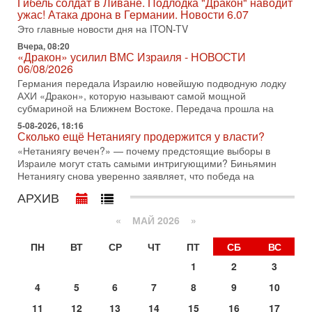
Гибель солдат в Ливане. Подлодка "Дракон" наводит
по вопросам безопасности, офицер запаса
ужас! Атака дрона в Германии. Новости 6.07
Международного управления полиции Израиля, автор
Это главные новости дня на ITON-TV
31-07-2026, 09:02
Вчера, 08:20
Битва за разоружение ХАМАСа - НОВОСТИ
«Дракон» усилил ВМС Израиля - НОВОСТИ
31/07/2026
06/08/2026
Сегодня президент США Дональд Трамп заявил о
Германия передала Израилю новейшую подводную лодку
достижении исторического соглашения о полном
АХИ «Дракон», которую называют самой мощной
разоружении ХАМАСа и других вооруженных группировок в
субмариной на Ближнем Востоке. Передача прошла на
30-07-2026, 17:59
5-08-2026, 18:16
Иран доведет Трампа до крайних мер? Разбор и
Сколько ещё Нетаниягу продержится у власти?
оценка от военного обозревателя Давида Шарпа
«Нетаниягу вечен?» — почему предстоящие выборы в
Ситуация вокруг противостояния Ирана и США накаляется
Израиле могут стать самыми интригующими? Биньямин
с каждым днем. Почему Трамп в самый последний момент
Нетаниягу снова уверенно заявляет, что победа на
отменил решение о нанесении тяжелых ударов
АРХИВ
30-07-2026, 16:54
Покупатель авиакомпании «Аркия» намерен
«
МАЙ 2026
»
запретить полеты по субботам!
Вокруг возможной продажи авиакомпании «Аркия»
ПН
ВТ
СР
ЧТ
ПТ
СБ
ВС
разгорается громкий конфликт.
1
2
3
30-07-2026, 08:16
Трамп готовит удар по Ирану - НОВОСТИ 30/07/2026
4
5
6
7
8
9
10
Президент США Дональд Трамп сегодня рассматривает
11
12
13
14
15
16
17
возможность масштабной военной операции против Ирана