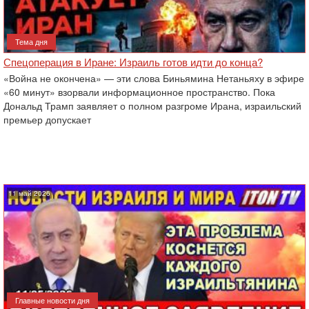
Тема дня
Спецоперация в Иране: Израиль готов идти до конца?
«Война не окончена» — эти слова Биньямина Нетаньяху в эфире
«60 минут» взорвали информационное пространство. Пока
Дональд Трамп заявляет о полном разгроме Ирана, израильский
премьер допускает
11 май 2026
Главные новости дня