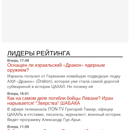
готовность к диалогу. По словам американского
2-08-2026, 08:42
Трамп отменил удар по Ирану - НОВОСТИ
02/08/2026
Президент США Дональд Трамп сегодня заявил об отмене
подготовленного удара по Ирану после обращений
Тегерана и других стран региона. По его словам,
1-08-2026, 17:50
«Русский голос» Израиля: кто заберет его на этот
ЛИДЕРЫ РЕЙТИНГА
раз?
Голоса русскоязычных репатриантов не раз кардинально
Вчера, 17:49
меняли политический ландшафт Израиля. Достаточно
Оснащен ли израильский «Дракон» ядерным
вспомнить взлет партии «Исраэль ба-алия», когда
оружием?
Израиль получил от Германии новейшую подводную лодку
31-07-2026, 17:00
АХИ «Дракон» (Drakon), которая уже стала самой дорогой
Тайны закрытых дверей: о чём на самом деле
субмариной в истории ЦАХАЛ. Но почему её
молчат Трамп и Нетаньяху?
Недавний визит премьер-министра Израиля Биньямина
Вчера, 16:51
Как на самом деле погибли бойцы Ливане? Иран
Нетаньяху в США и его встреча с Дональдом Трампом
нарывается! "Зверства" ШАБАКА
оставили больше вопросов, чем ответов. Полная
В эфире телеканала ITON-TV Григорий Тамар, офицер
31-07-2026, 15:18
ЦАХАЛа в отставке, писатель, журналист, военный историк.
Иран готовит покушение на Нетаниягу! Трамп не
Ведет программу Александр Гур-Арье.
хочет эскалации, но КСИР готовит взрыв!
Вчера, 11:59
В эфире телеканала ITON-TV СЕРГЕЙ МИГДАЛЬ, эксперт