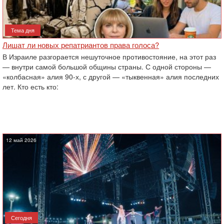
Тема дня
Лишат ли новых репатриантов права голоса?
В Израиле разгорается нешуточное противостояние, на этот раз
— внутри самой большой общины страны. С одной стороны —
«колбасная» алия 90-х, с другой — «тыквенная» алия последних
лет. Кто есть кто:
12 май 2026
Сегодня