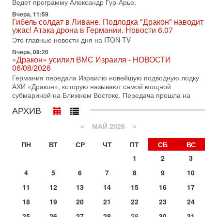
Ведет программу Александр Гур-Арье.
хочет эскалации, но КСИР готовит взрыв!
Вчера, 11:59
В эфире телеканала ITON-TV СЕРГЕЙ МИГДАЛЬ, эксперт
Гибель солдат в Ливане. Подлодка "Дракон" наводит
по вопросам безопасности, офицер запаса
ужас! Атака дрона в Германии. Новости 6.07
Международного управления полиции Израиля, автор
Это главные новости дня на ITON-TV
31-07-2026, 09:02
Вчера, 08:20
Битва за разоружение ХАМАСа - НОВОСТИ
«Дракон» усилил ВМС Израиля - НОВОСТИ
31/07/2026
06/08/2026
Сегодня президент США Дональд Трамп заявил о
Германия передала Израилю новейшую подводную лодку
достижении исторического соглашения о полном
АХИ «Дракон», которую называют самой мощной
разоружении ХАМАСа и других вооруженных группировок в
субмариной на Ближнем Востоке. Передача прошла на
30-07-2026, 17:59
АРХИВ
Иран доведет Трампа до крайних мер? Разбор и
оценка от военного обозревателя Давида Шарпа
«
МАЙ 2026
»
Ситуация вокруг противостояния Ирана и США накаляется
с каждым днем. Почему Трамп в самый последний момент
ПН
ВТ
СР
ЧТ
ПТ
СБ
ВС
отменил решение о нанесении тяжелых ударов
1
2
3
30-07-2026, 16:54
Покупатель авиакомпании «Аркия» намерен
4
5
6
7
8
9
10
запретить полеты по субботам!
11
12
13
14
15
16
17
Вокруг возможной продажи авиакомпании «Аркия»
разгорается громкий конфликт.
18
19
20
21
22
23
24
30-07-2026, 08:16
25
26
27
28
29
30
31