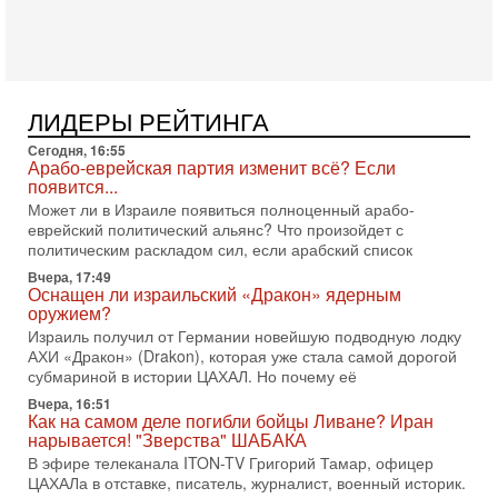
Президент США Дональд Трамп объявил о возобновлении
переговоров с Ираном, но Тегеран пока не подтвердил
готовность к диалогу. По словам американского
2-08-2026, 08:42
Трамп отменил удар по Ирану - НОВОСТИ
ЛИДЕРЫ РЕЙТИНГА
02/08/2026
Президент США Дональд Трамп сегодня заявил об отмене
Сегодня, 16:55
подготовленного удара по Ирану после обращений
Арабо-еврейская партия изменит всё? Если
Тегерана и других стран региона. По его словам,
появится...
Может ли в Израиле появиться полноценный арабо-
1-08-2026, 17:50
еврейский политический альянс? Что произойдет с
«Русский голос» Израиля: кто заберет его на этот
политическим раскладом сил, если арабский список
раз?
Голоса русскоязычных репатриантов не раз кардинально
Вчера, 17:49
Оснащен ли израильский «Дракон» ядерным
меняли политический ландшафт Израиля. Достаточно
оружием?
вспомнить взлет партии «Исраэль ба-алия», когда
Израиль получил от Германии новейшую подводную лодку
31-07-2026, 17:00
АХИ «Дракон» (Drakon), которая уже стала самой дорогой
Тайны закрытых дверей: о чём на самом деле
субмариной в истории ЦАХАЛ. Но почему её
молчат Трамп и Нетаньяху?
Вчера, 16:51
Недавний визит премьер-министра Израиля Биньямина
Как на самом деле погибли бойцы Ливане? Иран
Нетаньяху в США и его встреча с Дональдом Трампом
нарывается! "Зверства" ШАБАКА
оставили больше вопросов, чем ответов. Полная
В эфире телеканала ITON-TV Григорий Тамар, офицер
31-07-2026, 15:18
ЦАХАЛа в отставке, писатель, журналист, военный историк.
Иран готовит покушение на Нетаниягу! Трамп не