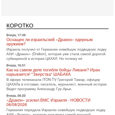
Сегодня, 16:55
Арабо-еврейская партия изменит всё? Если
появится...
Может ли в Израиле появиться полноценный арабо-
еврейский политический альянс? Что произойдет с
КОРОТКО
политическим раскладом сил, если арабский список
Вчера, 17:49
Оснащен ли израильский «Дракон» ядерным
оружием?
Израиль получил от Германии новейшую подводную лодку
АХИ «Дракон» (Drakon), которая уже стала самой дорогой
субмариной в истории ЦАХАЛ. Но почему её
Вчера, 16:51
Как на самом деле погибли бойцы Ливане? Иран
нарывается! "Зверства" ШАБАКА
В эфире телеканала ITON-TV Григорий Тамар, офицер
ЦАХАЛа в отставке, писатель, журналист, военный историк.
Ведет программу Александр Гур-Арье.
Вчера, 08:20
«Дракон» усилил ВМС Израиля - НОВОСТИ
06/08/2026
Германия передала Израилю новейшую подводную лодку
АХИ «Дракон», которую называют самой мощной