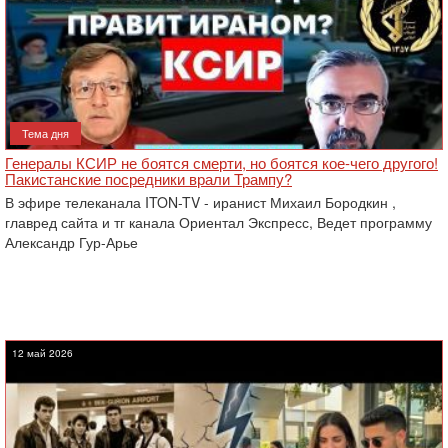
Тема дня
Генералы КСИР не боятся смерти, но боятся кое-чего другого!
Пакистанские посредники врали Трампу?
В эфире телеканала ITON-TV - иранист Михаил Бородкин ,
главред сайта и тг канала Ориентал Экспресс, Ведет программу
Александр Гур-Арье
12 май 2026