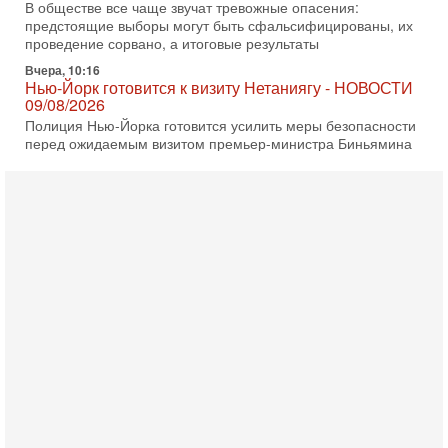
В обществе все чаще звучат тревожные опасения:
предстоящие выборы могут быть сфальсифицированы, их
проведение сорвано, а итоговые результаты
Вчера, 10:16
Нью-Йорк готовится к визиту Нетаниягу - НОВОСТИ
09/08/2026
Полиция Нью-Йорка готовится усилить меры безопасности
перед ожидаемым визитом премьер-министра Биньямина
Нетаниягу на Генассамблею ООН в сентябре. По
8-08-2026, 16:56
Еврейский кандидат в арабской партии — зачем?
Израильская политика может получить неожиданный
поворот: еврейский кандидат — на реальном месте в
списке одной из арабских партий. Причем речь идет
7-08-2026, 16:55
Арабо-еврейская партия изменит всё? Если
появится...
Может ли в Израиле появиться полноценный арабо-
еврейский политический альянс? Что произойдет с
политическим раскладом сил, если арабский список
6-08-2026, 17:49
Оснащен ли израильский «Дракон» ядерным
оружием?