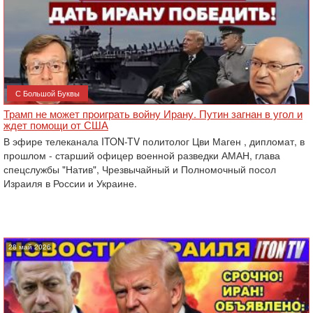
С Большой Буквы
Трамп не может проиграть войну Ирану. Путин загнан в угол и
ждет помощи от США
В эфире телеканала ITON-TV политолог Цви Маген , дипломат, в
прошлом - старший офицер военной разведки АМАН, глава
спецслужбы "Натив", ‎Чрезвычайный и Полномочный посол
Израиля в России и Украине.
28 май 2026