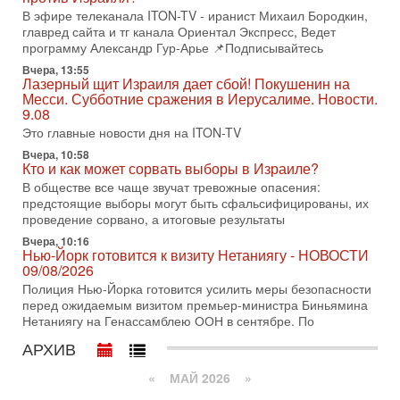
последних союзников. Путин - псих!
В эфире телеканала ITON-TV - иранист Михаил Бородкин,
В эфире ITON-TV доктор Эльдар Намазов , историк,
главред сайта и тг канала Ориентал Экспресс, Ведет
политолог, в прошлом – помощник Президента
программу Александр Гур-Арье 📌Подписывайтесь
Азербайджана Гейдара Алиева . Ведет программу
Вчера, 13:55
Александр
Лазерный щит Израиля дает сбой! Покушенин на
Месси. Субботние сражения в Иерусалиме. Новости.
3-08-2026, 11:09
Выборы в Израиле в опасности?! ШАБАК формирует
9.08
спецотдел
Это главные новости дня на ITON-TV
В этом выпуске мы разбираем одну из самых тревожных
Вчера, 10:58
тем израильской политики. Известно, что израильская
Кто и как может сорвать выборы в Израиле?
Служба общей безопасности (ШАБАК) создала
В обществе все чаще звучат тревожные опасения:
предстоящие выборы могут быть сфальсифицированы, их
3-08-2026, 08:32
Трамп и Иран: последний шанс - НОВОСТИ
проведение сорвано, а итоговые результаты
03/08/2026
Вчера, 10:16
Президент США Дональд Трамп объявил о возобновлении
Нью-Йорк готовится к визиту Нетаниягу - НОВОСТИ
переговоров с Ираном, но Тегеран пока не подтвердил
09/08/2026
готовность к диалогу. По словам американского
Полиция Нью-Йорка готовится усилить меры безопасности
перед ожидаемым визитом премьер-министра Биньямина
2-08-2026, 08:42
Нетаниягу на Генассамблею ООН в сентябре. По
Трамп отменил удар по Ирану - НОВОСТИ
02/08/2026
АРХИВ
Президент США Дональд Трамп сегодня заявил об отмене
подготовленного удара по Ирану после обращений
«
МАЙ 2026
»
Тегерана и других стран региона. По его словам,