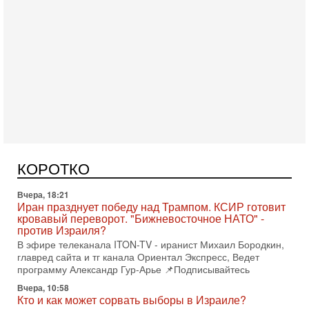
Сегодня, 08:58
Израиль готов к войне с Ираном - НОВОСТИ
10/08/2026
Высокопоставленный представитель израильских сил
безопасности заявил, что Израиль готов самостоятельно
КОРОТКО
продолжить противостояние с Ираном, если США
Вчера, 18:21
Иран празднует победу над Трампом. КСИР готовит
кровавый переворот. "Бижневосточное НАТО" -
против Израиля?
В эфире телеканала ITON-TV - иранист Михаил Бородкин,
главред сайта и тг канала Ориентал Экспресс, Ведет
программу Александр Гур-Арье 📌Подписывайтесь
Вчера, 10:58
Кто и как может сорвать выборы в Израиле?