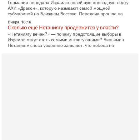
Германия передала Израилю новейшую подводную лодку
АХИ «Дракон», которую называют самой мощной
субмариной на Ближнем Востоке. Передача прошла на
Вчера, 18:16
Сколько ещё Нетаниягу продержится у власти?
«Нетаниягу вечен?» — почему предстоящие выборы в
Израиле могут стать самыми интригующими? Биньямин
Нетаниягу снова уверенно заявляет, что победа на
Вчера, 08:51
Трамп пригрозил Ирану ударом - НОВОСТИ
05/08/2026
Президент США Дональд Трамп сегодня заявил, что
Ормузский пролив может быть открыт «очень скоро». По
его словам, если этого не произойдет, Иран ждет
4-08-2026, 20:08
Трамп выбирает подходящий момент для удара!
Украину никогда не примут в НАТО
Сегодня гость нашей студии капитан 1-го ранга ВМC США
(в отставке) Гарри (Юрий) Табах, в прошлом: командир
антитеррористического центра НАТО в
3-08-2026, 19:07
«Либо в армию — либо в тюрьму?»
Ситуация вокруг призыва ультраортодоксов в ЦАХАЛ