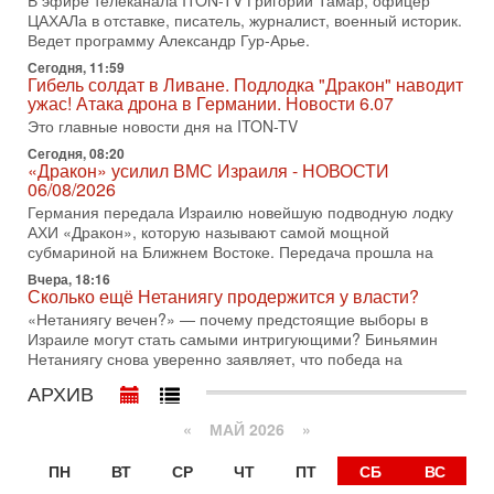
В эфире телеканала ITON-TV Григорий Тамар, офицер
31-07-2026, 15:18
ЦАХАЛа в отставке, писатель, журналист, военный историк.
Иран готовит покушение на Нетаниягу! Трамп не
Ведет программу Александр Гур-Арье.
хочет эскалации, но КСИР готовит взрыв!
Сегодня, 11:59
В эфире телеканала ITON-TV СЕРГЕЙ МИГДАЛЬ, эксперт
Гибель солдат в Ливане. Подлодка "Дракон" наводит
по вопросам безопасности, офицер запаса
ужас! Атака дрона в Германии. Новости 6.07
Международного управления полиции Израиля, автор
Это главные новости дня на ITON-TV
31-07-2026, 09:02
Сегодня, 08:20
Битва за разоружение ХАМАСа - НОВОСТИ
«Дракон» усилил ВМС Израиля - НОВОСТИ
31/07/2026
06/08/2026
Сегодня президент США Дональд Трамп заявил о
Германия передала Израилю новейшую подводную лодку
достижении исторического соглашения о полном
АХИ «Дракон», которую называют самой мощной
разоружении ХАМАСа и других вооруженных группировок в
субмариной на Ближнем Востоке. Передача прошла на
30-07-2026, 17:59
Вчера, 18:16
Иран доведет Трампа до крайних мер? Разбор и
Сколько ещё Нетаниягу продержится у власти?
оценка от военного обозревателя Давида Шарпа
«Нетаниягу вечен?» — почему предстоящие выборы в
Ситуация вокруг противостояния Ирана и США накаляется
Израиле могут стать самыми интригующими? Биньямин
с каждым днем. Почему Трамп в самый последний момент
Нетаниягу снова уверенно заявляет, что победа на
отменил решение о нанесении тяжелых ударов
АРХИВ
30-07-2026, 16:54
Покупатель авиакомпании «Аркия» намерен
«
МАЙ 2026
»
запретить полеты по субботам!
Вокруг возможной продажи авиакомпании «Аркия»
ПН
ВТ
СР
ЧТ
ПТ
СБ
ВС
разгорается громкий конфликт.