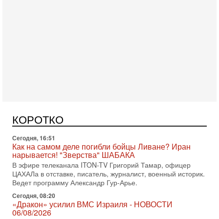
Сегодня, 17:49
Оснащен ли израильский «Дракон» ядерным
оружием?
Израиль получил от Германии новейшую подводную лодку
АХИ «Дракон» (Drakon), которая уже стала самой дорогой
КОРОТКО
субмариной в истории ЦАХАЛ. Но почему её
Сегодня, 16:51
Как на самом деле погибли бойцы Ливане? Иран
нарывается! "Зверства" ШАБАКА
В эфире телеканала ITON-TV Григорий Тамар, офицер
ЦАХАЛа в отставке, писатель, журналист, военный историк.
Ведет программу Александр Гур-Арье.
Сегодня, 08:20
«Дракон» усилил ВМС Израиля - НОВОСТИ
06/08/2026