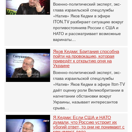
Военно-политический эксперт, экс-
глава израильской спецслужбы
«Натив» Яков Кедми в эфире
ITON.TV разбирает ситуацию вокруг
противостоянияв России с США и
НАТО и рассматривает возможные
варинаты…
Яков Кедми: Британия способна
пойти на провокацию, которая
приведёт к открытию огня на
Украине
Военно-политический эксперт, экс-
глава израильской спецслужбы
«Натив» Яков Кедми в эфире Iton-TV
даёт оценку роли Великобритании в
нагнетании обстановки вокруг
Украины, называет интересантов
срыва…
Я.Кедми: Если США и НАТО
думали, что Россию устроит их
убогий ответ, то они не понимают с
кем имеют дело