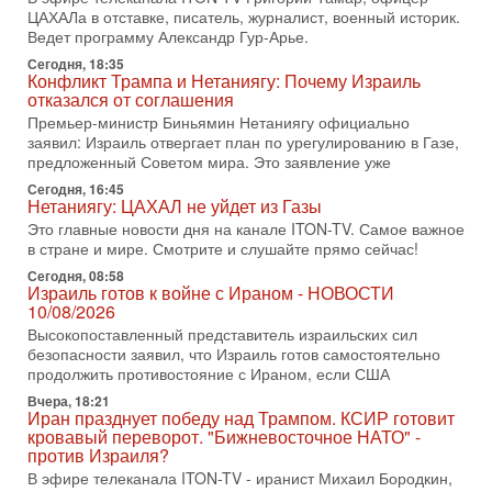
«Либо в армию — либо в тюрьму?»
ЦАХАЛа в отставке, писатель, журналист, военный историк.
Ситуация вокруг призыва ультраортодоксов в ЦАХАЛ
Ведет программу Александр Гур-Арье.
достигла точки кипения. Попытки принять закон,
Сегодня, 18:35
освобождающий уклоняющихся харедим от арестов,
Конфликт Трампа и Нетаниягу: Почему Израиль
отказался от соглашения
3-08-2026, 17:18
Хватит отменять атаки! ЦАХАЛ - не игрушка!
Премьер-министр Биньямин Нетаниягу официально
Израиль готов ударить по Ирану!
заявил: Израиль отвергает план по урегулированию в Газе,
предложенный Советом мира. Это заявление уже
В эфире телеканала ITON-TV Григорий Тамар, офицер
ЦАХАЛа в отставке, писатель, журналист, военный историк.
Сегодня, 16:45
Ведет программу Александр Гур-Арье.
Нетаниягу: ЦАХАЛ не уйдет из Газы
Это главные новости дня на канале ITON-TV. Самое важное
3-08-2026, 15:23
в стране и мире. Смотрите и слушайте прямо сейчас!
Иран задыхается. КСИР готовит удар! Россия теряет
последних союзников. Путин - псих!
Сегодня, 08:58
Израиль готов к войне с Ираном - НОВОСТИ
В эфире ITON-TV доктор Эльдар Намазов , историк,
10/08/2026
политолог, в прошлом – помощник Президента
Азербайджана Гейдара Алиева . Ведет программу
Высокопоставленный представитель израильских сил
Александр
безопасности заявил, что Израиль готов самостоятельно
продолжить противостояние с Ираном, если США
3-08-2026, 11:09
Выборы в Израиле в опасности?! ШАБАК формирует
Вчера, 18:21
Иран празднует победу над Трампом. КСИР готовит
спецотдел
кровавый переворот. "Бижневосточное НАТО" -
В этом выпуске мы разбираем одну из самых тревожных
против Израиля?
тем израильской политики. Известно, что израильская
В эфире телеканала ITON-TV - иранист Михаил Бородкин,
Служба общей безопасности (ШАБАК) создала