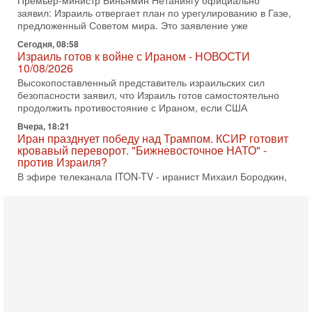
Высокопоставленный представитель израильских сил
безопасности заявил, что Израиль готов самостоятельно
продолжить противостояние с Ираном, если США
Вчера, 18:21
Иран празднует победу над Трампом. КСИР готовит
кровавый переворот. "Бижневосточное НАТО" -
против Израиля?
В эфире телеканала ITON-TV - иранист Михаил Бородкин,
главред сайта и тг канала Ориентал Экспресс, Ведет
программу Александр Гур-Арье 📌Подписывайтесь
Вчера, 10:58
Кто и как может сорвать выборы в Израиле?
В обществе все чаще звучат тревожные опасения:
предстоящие выборы могут быть сфальсифицированы, их
проведение сорвано, а итоговые результаты
Вчера, 10:16
Нью-Йорк готовится к визиту Нетаниягу - НОВОСТИ
09/08/2026
Полиция Нью-Йорка готовится усилить меры безопасности
перед ожидаемым визитом премьер-министра Биньямина
Нетаниягу на Генассамблею ООН в сентябре. По
8-08-2026, 16:56
Еврейский кандидат в арабской партии — зачем?