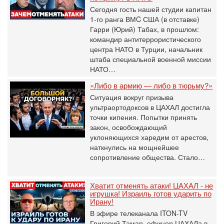
Сегодня гость нашей студии капитан
1-го ранга ВМC США (в отставке)
Гарри (Юрий) Табах, в прошлом:
командир антитеррористического
центра НАТО в Турции, начальник
штаба специальной военной миссии
НАТО…
«Либо в армию — либо в тюрьму?»
Ситуация вокруг призыва
ультраортодоксов в ЦАХАЛ достигла
точки кипения. Попытки принять
закон, освобождающий
уклоняющихся харедим от арестов,
наткнулись на мощнейшее
сопротивление общества. Стало…
Хватит отменять атаки! ЦАХАЛ - не
игрушка! Израиль готов ударить по
Ирану!
В эфире телеканала ITON-TV
Григорий Тамар, офицер ЦАХАЛа в