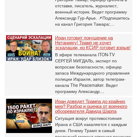
отставке, писатель, журналист,
военный историк. Ведет программу
Александр Гур-Арье. 📌Подпишитесь
на канал Григория Тамара:…
Иран готовит покушение на
Нетаниягу! Трамп не хочет
эскалации, но КСИР готовит взрыв!
В эфире телеканала ITON-TV
СЕРГЕЙ МИГДАЛЬ, эксперт по
вопросам безопасности, офицер
запаса Международного управления
полиции Израиля, автор телеграм-
канала The Peacemaker. Ведет
программу Александр…
Иран доведет Трампа до крайних
мер? Разбор и оценка от военного
обозревателя Давида Шарпа
Ситуация вокруг противостояния
Ирана и США накаляется с каждым
днем. Почему Трамп в самый
последний момент отменил решение