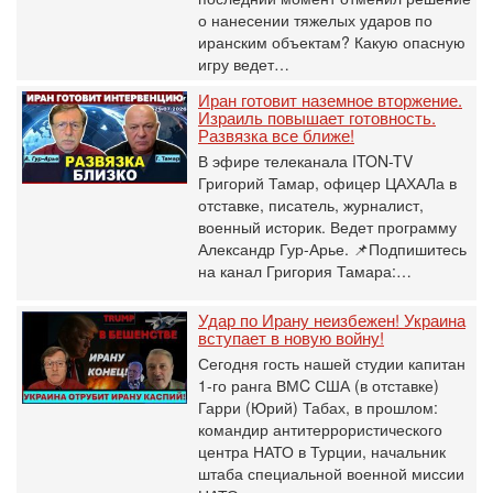
о нанесении тяжелых ударов по
иранским объектам? Какую опасную
игру ведет…
Иран готовит наземное вторжение.
Израиль повышает готовность.
Развязка все ближе!
В эфире телеканала ITON-TV
Григорий Тамар, офицер ЦАХАЛа в
отставке, писатель, журналист,
военный историк. Ведет программу
Александр Гур-Арье. 📌Подпишитесь
на канал Григория Тамара:…
Удар по Ирану неизбежен! Украина
вступает в новую войну!
Сегодня гость нашей студии капитан
1-го ранга ВМC США (в отставке)
Гарри (Юрий) Табах, в прошлом:
командир антитеррористического
центра НАТО в Турции, начальник
штаба специальной военной миссии