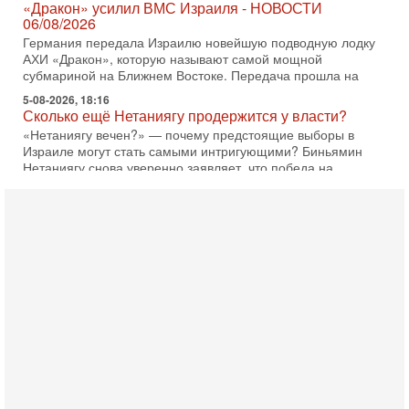
«Дракон» усилил ВМС Израиля - НОВОСТИ
06/08/2026
Германия передала Израилю новейшую подводную лодку
АХИ «Дракон», которую называют самой мощной
субмариной на Ближнем Востоке. Передача прошла на
5-08-2026, 18:16
Сколько ещё Нетаниягу продержится у власти?
«Нетаниягу вечен?» — почему предстоящие выборы в
Израиле могут стать самыми интригующими? Биньямин
Нетаниягу снова уверенно заявляет, что победа на
5-08-2026, 08:51
Трамп пригрозил Ирану ударом - НОВОСТИ
05/08/2026
Президент США Дональд Трамп сегодня заявил, что
Ормузский пролив может быть открыт «очень скоро». По
его словам, если этого не произойдет, Иран ждет
4-08-2026, 20:08
Трамп выбирает подходящий момент для удара!
Украину никогда не примут в НАТО
Сегодня гость нашей студии капитан 1-го ранга ВМC США
(в отставке) Гарри (Юрий) Табах, в прошлом: командир
антитеррористического центра НАТО в
3-08-2026, 19:07