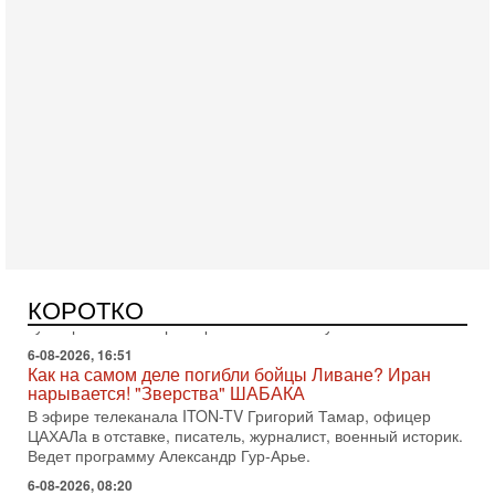
Еврейский кандидат в арабской партии — зачем?
Израильская политика может получить неожиданный
поворот: еврейский кандидат — на реальном месте в
списке одной из арабских партий. Причем речь идет
7-08-2026, 16:55
Арабо-еврейская партия изменит всё? Если
появится...
Может ли в Израиле появиться полноценный арабо-
еврейский политический альянс? Что произойдет с
политическим раскладом сил, если арабский список
6-08-2026, 17:49
Оснащен ли израильский «Дракон» ядерным
оружием?
Израиль получил от Германии новейшую подводную лодку
КОРОТКО
АХИ «Дракон» (Drakon), которая уже стала самой дорогой
субмариной в истории ЦАХАЛ. Но почему её
6-08-2026, 16:51
Как на самом деле погибли бойцы Ливане? Иран
нарывается! "Зверства" ШАБАКА
В эфире телеканала ITON-TV Григорий Тамар, офицер
ЦАХАЛа в отставке, писатель, журналист, военный историк.
Ведет программу Александр Гур-Арье.
6-08-2026, 08:20