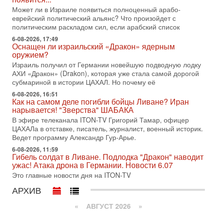
Нетаньяху в США и его встреча с Дональдом Трампом
Может ли в Израиле появиться полноценный арабо-
оставили больше вопросов, чем ответов. Полная
еврейский политический альянс? Что произойдет с
31-07-2026, 15:18
политическим раскладом сил, если арабский список
Иран готовит покушение на Нетаниягу! Трамп не
хочет эскалации, но КСИР готовит взрыв!
6-08-2026, 17:49
Оснащен ли израильский «Дракон» ядерным
В эфире телеканала ITON-TV СЕРГЕЙ МИГДАЛЬ, эксперт
оружием?
по вопросам безопасности, офицер запаса
Израиль получил от Германии новейшую подводную лодку
Международного управления полиции Израиля, автор
АХИ «Дракон» (Drakon), которая уже стала самой дорогой
31-07-2026, 09:02
субмариной в истории ЦАХАЛ. Но почему её
Битва за разоружение ХАМАСа - НОВОСТИ
6-08-2026, 16:51
31/07/2026
Как на самом деле погибли бойцы Ливане? Иран
Сегодня президент США Дональд Трамп заявил о
нарывается! "Зверства" ШАБАКА
достижении исторического соглашения о полном
В эфире телеканала ITON-TV Григорий Тамар, офицер
разоружении ХАМАСа и других вооруженных группировок в
ЦАХАЛа в отставке, писатель, журналист, военный историк.
Ведет программу Александр Гур-Арье.
30-07-2026, 17:59
Иран доведет Трампа до крайних мер? Разбор и
6-08-2026, 11:59
оценка от военного обозревателя Давида Шарпа
Гибель солдат в Ливане. Подлодка "Дракон" наводит
Ситуация вокруг противостояния Ирана и США накаляется
ужас! Атака дрона в Германии. Новости 6.07
с каждым днем. Почему Трамп в самый последний момент
Это главные новости дня на ITON-TV
отменил решение о нанесении тяжелых ударов
АРХИВ
30-07-2026, 16:54
Покупатель авиакомпании «Аркия» намерен
«
АВГУСТ 2026 »
запретить полеты по субботам!