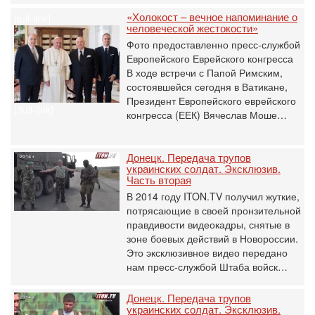
«Холокост – вечное напоминание о
[full-link]
человеческой жестокости»
Фото предоставленно пресс-службой
Европейского Еврейского конгресса
В ходе встречи с Папой Римским,
состоявшейся сегодня в Ватикане,
Президент Европейского еврейского
[/full-link]
конгресса (ЕЕК) Вячеслав Моше…
Донецк. Передача трупов
украинских солдат. Эксклюзив.
Часть вторая
В 2014 году ITON.TV получил жуткие,
потрясающие в своей пронзительной
правдивости видеокадры, снятые в
зоне боевых действий в Новороссии.
Это эксклюзивное видео передано
нам пресс-службой Штаба войск…
Донецк. Передача трупов
украинских солдат. Эксклюзив.