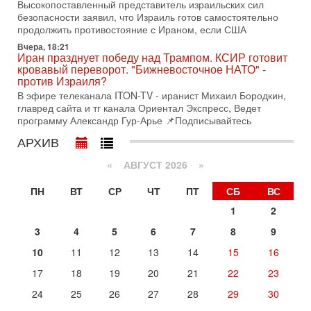
Азербайджана Гейдара Алиева . Ведет программу
Высокопоставленный представитель израильских сил
Александр
безопасности заявил, что Израиль готов самостоятельно
продолжить противостояние с Ираном, если США
3-08-2026, 11:09
Выборы в Израиле в опасности?! ШАБАК формирует
Вчера, 18:21
Иран празднует победу над Трампом. КСИР готовит
спецотдел
кровавый переворот. "Бижневосточное НАТО" -
В этом выпуске мы разбираем одну из самых тревожных
против Израиля?
тем израильской политики. Известно, что израильская
В эфире телеканала ITON-TV - иранист Михаил Бородкин,
Служба общей безопасности (ШАБАК) создала
главред сайта и тг канала Ориентал Экспресс, Ведет
3-08-2026, 08:32
программу Александр Гур-Арье 📌Подписывайтесь
Трамп и Иран: последний шанс - НОВОСТИ
АРХИВ
03/08/2026
Президент США Дональд Трамп объявил о возобновлении
«
АВГУСТ 2026 »
переговоров с Ираном, но Тегеран пока не подтвердил
готовность к диалогу. По словам американского
ПН
ВТ
СР
ЧТ
ПТ
СБ
ВС
2-08-2026, 08:42
Трамп отменил удар по Ирану - НОВОСТИ
1
2
02/08/2026
3
4
5
6
7
8
9
Президент США Дональд Трамп сегодня заявил об отмене
подготовленного удара по Ирану после обращений
10
11
12
13
14
15
16
Тегерана и других стран региона. По его словам,
17
18
19
20
21
22
23
Сегодня, 19:21
Тревога в Израиле: Эрдоган сколачивает Исламское
24
25
26
27
28
29
30
НАТО! Если присоединится Египет...