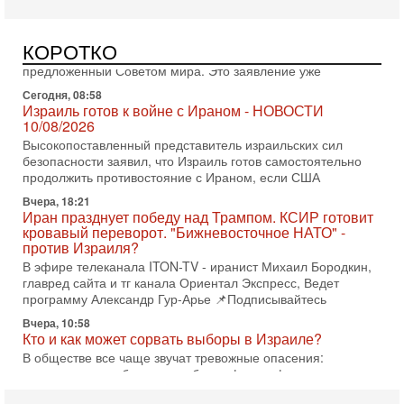
Конфликт Трампа и Нетаниягу: Почему Израиль
отказался от соглашения
Премьер-министр Биньямин Нетаниягу официально
КОРОТКО
заявил: Израиль отвергает план по урегулированию в Газе,
предложенный Советом мира. Это заявление уже
Сегодня, 08:58
Израиль готов к войне с Ираном - НОВОСТИ
10/08/2026
Высокопоставленный представитель израильских сил
безопасности заявил, что Израиль готов самостоятельно
продолжить противостояние с Ираном, если США
Вчера, 18:21
Иран празднует победу над Трампом. КСИР готовит
кровавый переворот. "Бижневосточное НАТО" -
против Израиля?
В эфире телеканала ITON-TV - иранист Михаил Бородкин,
главред сайта и тг канала Ориентал Экспресс, Ведет
программу Александр Гур-Арье 📌Подписывайтесь
Вчера, 10:58
Кто и как может сорвать выборы в Израиле?
В обществе все чаще звучат тревожные опасения:
предстоящие выборы могут быть сфальсифицированы, их
проведение сорвано, а итоговые результаты