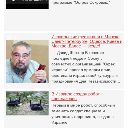
программе "Остров Сокровищ"
Израильские фестивали в Минске,
[full-link]
Санкт-Петербурге, Одессе, Киеве и
Москве. Далее — везде!
Давид Шехтер В течение
последней недели Сохнут,
совместно с организацией "Офек
исраэли" провел ярмарки алии,
фестивали израильской культуры и
празднования Дня Независимости…
[/full-link]
В Израиле создан робот-
спецназовец
Первый в мире робот, способный
заменить солдат спецназа и
уничтожить террориста, создан в
Израиле