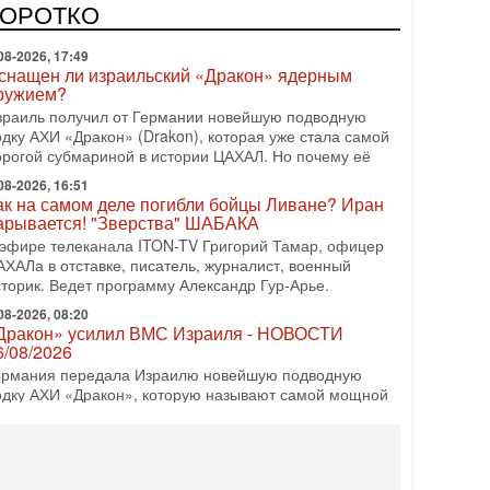
врейский политический альянс? Что произойдет с
КОРОТКО
олитическим раскладом сил, если арабский список
08-2026, 17:49
снащен ли израильский «Дракон» ядерным
ружием?
зраиль получил от Германии новейшую подводную
одку АХИ «Дракон» (Drakon), которая уже стала самой
орогой субмариной в истории ЦАХАЛ. Но почему её
08-2026, 16:51
ак на самом деле погибли бойцы Ливане? Иран
арывается! "Зверства" ШАБАКА
 эфире телеканала ITON-TV Григорий Тамар, офицер
АХАЛа в отставке, писатель, журналист, военный
сторик. Ведет программу Александр Гур-Арье.
08-2026, 08:20
Дракон» усилил ВМС Израиля - НОВОСТИ
6/08/2026
ермания передала Израилю новейшую подводную
одку АХИ «Дракон», которую называют самой мощной
убмариной на Ближнем Востоке. Передача прошла на
08-2026, 18:16
колько ещё Нетаниягу продержится у власти?
Нетаниягу вечен?» — почему предстоящие выборы в