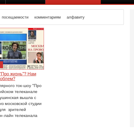
посещаемости
комментариям
алфавиту
"Про жизнь"? Нам
роблем?
ярного ток-шоу "Про
сийском телеканале
ушинская вышла с
из московской студии
для зрителей
Вч
он-лайн телеканала
А
п
М