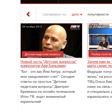
сортировать по:
дате
популярности
Iton TV
» Материалы за 29.10.2012
29 октябрь 2012
29 октябрь 2012
Детские недетские вопросы
Разбор полетов
Новый гость "Детских вопросов"
Зачем нам их 
композитор Ави Биньямин
мало своих п
"Бог - это как Йом Кипур, который
Ведущая попул
мне предъявляет счет". Сегодня
жизнь" на рос
ответы на простые "Детские
ТВЦ Ольга Бак
недетские вопросы" Дмитрия
нами на связь 
Брикмана на онлайн-телеканале
и специально 
Итон-ТВ ищет знаменитый
израильского 
израильский