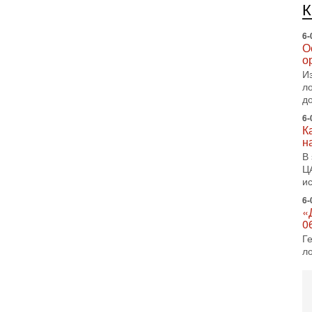
е
п
6-
О
о
И
л
д
6-
К
н
В
Ц
и
6-
«
0
Г
л
с
5-
С
«