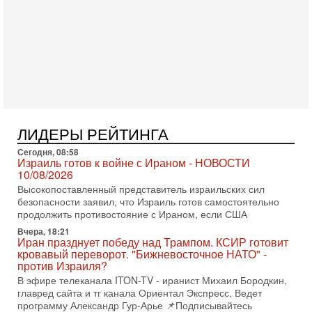
(в отставке) Гарри (Юрий) Табах, в прошлом: командир
антитеррористического центра НАТО в
3-08-2026, 19:07
«Либо в армию — либо в тюрьму?»
Ситуация вокруг призыва ультраортодоксов в ЦАХАЛ
достигла точки кипения. Попытки принять закон,
освобождающий уклоняющихся харедим от арестов,
3-08-2026, 17:18
Хватит отменять атаки! ЦАХАЛ - не игрушка!
Израиль готов ударить по Ирану!
ЛИДЕРЫ РЕЙТИНГА
В эфире телеканала ITON-TV Григорий Тамар, офицер
Сегодня, 08:58
ЦАХАЛа в отставке, писатель, журналист, военный историк.
Израиль готов к войне с Ираном - НОВОСТИ
Ведет программу Александр Гур-Арье.
10/08/2026
3-08-2026, 15:23
Высокопоставленный представитель израильских сил
Иран задыхается. КСИР готовит удар! Россия теряет
безопасности заявил, что Израиль готов самостоятельно
последних союзников. Путин - псих!
продолжить противостояние с Ираном, если США
В эфире ITON-TV доктор Эльдар Намазов , историк,
Вчера, 18:21
политолог, в прошлом – помощник Президента
Иран празднует победу над Трампом. КСИР готовит
Азербайджана Гейдара Алиева . Ведет программу
кровавый переворот. "Бижневосточное НАТО" -
Александр
против Израиля?
В эфире телеканала ITON-TV - иранист Михаил Бородкин,
3-08-2026, 11:09
Выборы в Израиле в опасности?! ШАБАК формирует
главред сайта и тг канала Ориентал Экспресс, Ведет
спецотдел
программу Александр Гур-Арье 📌Подписывайтесь