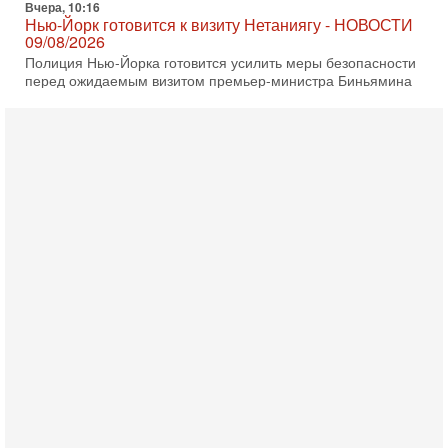
Нетаниягу на Генассамблею ООН в сентябре. По
8-08-2026, 16:56
Еврейский кандидат в арабской партии — зачем?
Израильская политика может получить неожиданный
поворот: еврейский кандидат — на реальном месте в
списке одной из арабских партий. Причем речь идет
7-08-2026, 16:55
Арабо-еврейская партия изменит всё? Если
появится...
Может ли в Израиле появиться полноценный арабо-
еврейский политический альянс? Что произойдет с
политическим раскладом сил, если арабский список
6-08-2026, 17:49
Оснащен ли израильский «Дракон» ядерным
оружием?
Израиль получил от Германии новейшую подводную лодку
АХИ «Дракон» (Drakon), которая уже стала самой дорогой
субмариной в истории ЦАХАЛ. Но почему её
6-08-2026, 16:51
Как на самом деле погибли бойцы Ливане? Иран
нарывается! "Зверства" ШАБАКА
В эфире телеканала ITON-TV Григорий Тамар, офицер
ЦАХАЛа в отставке, писатель, журналист, военный историк.