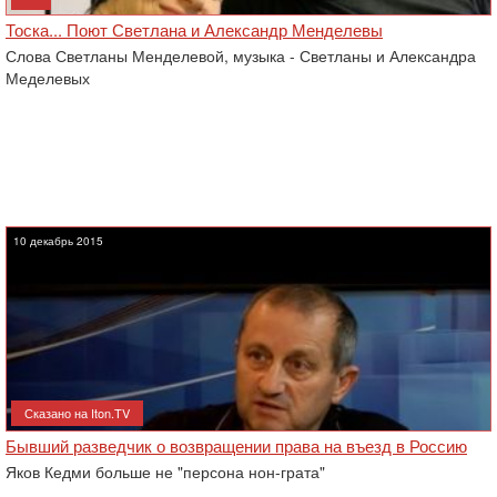
Тоска... Поют Светлана и Александр Менделевы
Слова Светланы Менделевой, музыка - Светланы и Александра
Меделевых
10 декабрь 2015
Сказано на Iton.TV
Бывший разведчик о возвращении права на въезд в Россию
Яков Кедми больше не "персона нон-грата"