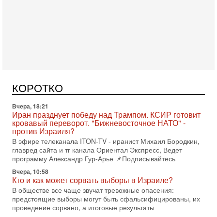
Сегодня, 08:58
Израиль готов к войне с Ираном - НОВОСТИ
10/08/2026
Высокопоставленный представитель израильских сил
безопасности заявил, что Израиль готов самостоятельно
продолжить противостояние с Ираном, если США
Вчера, 18:21
Иран празднует победу над Трампом. КСИР готовит
кровавый переворот. "Бижневосточное НАТО" -
КОРОТКО
против Израиля?
В эфире телеканала ITON-TV - иранист Михаил Бородкин,
главред сайта и тг канала Ориентал Экспресс, Ведет
программу Александр Гур-Арье 📌Подписывайтесь
Вчера, 10:58
Кто и как может сорвать выборы в Израиле?
В обществе все чаще звучат тревожные опасения:
предстоящие выборы могут быть сфальсифицированы, их
проведение сорвано, а итоговые результаты
Вчера, 10:16
Нью-Йорк готовится к визиту Нетаниягу - НОВОСТИ
09/08/2026
Полиция Нью-Йорка готовится усилить меры безопасности
перед ожидаемым визитом премьер-министра Биньямина