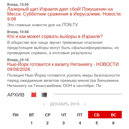
В этом выпуске мы разбираем одну из самых тревожных
Вчера, 13:55
тем израильской политики. Известно, что израильская
Лазерный щит Израиля дает сбой! Покушенин на
Служба общей безопасности (ШАБАК) создала
Месси. Субботние сражения в Иерусалиме. Новости.
9.08
3-08-2026, 08:32
Это главные новости дня на ITON-TV
Трамп и Иран: последний шанс - НОВОСТИ
03/08/2026
Вчера, 10:58
Кто и как может сорвать выборы в Израиле?
Президент США Дональд Трамп объявил о возобновлении
переговоров с Ираном, но Тегеран пока не подтвердил
В обществе все чаще звучат тревожные опасения:
готовность к диалогу. По словам американского
предстоящие выборы могут быть сфальсифицированы, их
проведение сорвано, а итоговые результаты
2-08-2026, 08:42
Трамп отменил удар по Ирану - НОВОСТИ
Вчера, 10:16
Нью-Йорк готовится к визиту Нетаниягу - НОВОСТИ
02/08/2026
09/08/2026
Президент США Дональд Трамп сегодня заявил об отмене
Полиция Нью-Йорка готовится усилить меры безопасности
подготовленного удара по Ирану после обращений
перед ожидаемым визитом премьер-министра Биньямина
Тегерана и других стран региона. По его словам,
Нетаниягу на Генассамблею ООН в сентябре. По
1-08-2026, 17:50
АРХИВ
«Русский голос» Израиля: кто заберет его на этот
раз?
«
ДЕКАБРЬ 2015
»
Голоса русскоязычных репатриантов не раз кардинально
меняли политический ландшафт Израиля. Достаточно
ПН
ВТ
СР
ЧТ
ПТ
СБ
ВС
вспомнить взлет партии «Исраэль ба-алия», когда
1
2
3
4
5
6
31-07-2026, 17:00
Тайны закрытых дверей: о чём на самом деле