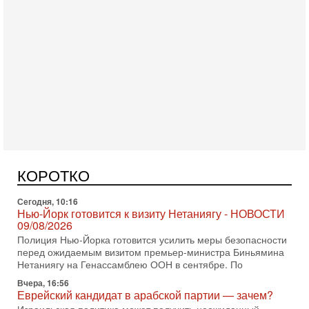
Сегодня, 10:58
Кто и как может сорвать выборы в Израиле?
В обществе все чаще звучат тревожные опасения:
предстоящие выборы могут быть сфальсифицированы, их
проведение сорвано, а итоговые результаты
КОРОТКО
Сегодня, 10:16
Нью-Йорк готовится к визиту Нетаниягу - НОВОСТИ
09/08/2026
Полиция Нью-Йорка готовится усилить меры безопасности
перед ожидаемым визитом премьер-министра Биньямина
Нетаниягу на Генассамблею ООН в сентябре. По
Вчера, 16:56
Еврейский кандидат в арабской партии — зачем?
Израильская политика может получить неожиданный
поворот: еврейский кандидат — на реальном месте в
списке одной из арабских партий. Причем речь идет