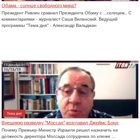
Обама - солнце свободного мира?
Президент Ривлин сравнил Президента Обаму с ...солнцем.. С
комментариями - журналист Саша Виленский. Ведущий
программы "Тема дня" - Александр Вальдман
11 декабрь 2015
Тема дня
Внешнюю разведку "Моссад" возглавил Джеймс Бонд
Почему Премьер-Министр Израиля решил назначить на
должность директора Моссада сотрудника по кличке ...