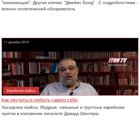
"манекенщик". Другая кличка: "Джеймс Бонд" . С подробностями -
военно-политический обозреватель
11 декабрь 2015
Еврейские майсы
Как научиться любить самого себя
Хасидские майсы. Мудрые, смешные и грустные еврейские
притчи в изложении писателя Давида Шехтера.