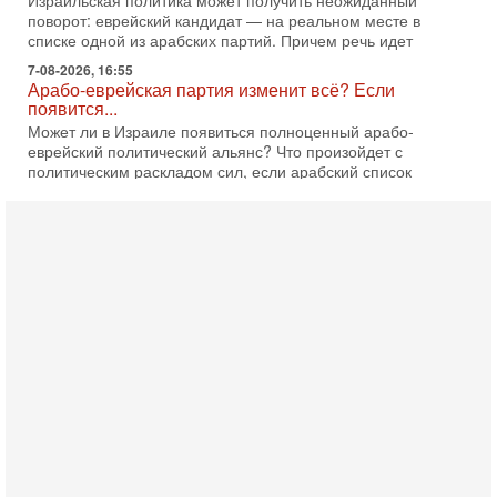
7-08-2026, 16:55
Арабо-еврейская партия изменит всё? Если
появится...
Может ли в Израиле появиться полноценный арабо-
еврейский политический альянс? Что произойдет с
политическим раскладом сил, если арабский список
6-08-2026, 17:49
Оснащен ли израильский «Дракон» ядерным
оружием?
Израиль получил от Германии новейшую подводную лодку
АХИ «Дракон» (Drakon), которая уже стала самой дорогой
субмариной в истории ЦАХАЛ. Но почему её
6-08-2026, 16:51
Как на самом деле погибли бойцы Ливане? Иран
нарывается! "Зверства" ШАБАКА
В эфире телеканала ITON-TV Григорий Тамар, офицер
ЦАХАЛа в отставке, писатель, журналист, военный историк.
Ведет программу Александр Гур-Арье.
6-08-2026, 08:20
«Дракон» усилил ВМС Израиля - НОВОСТИ
06/08/2026
Германия передала Израилю новейшую подводную лодку