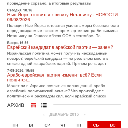
проведение сорвано, а итоговые результаты
Президент США Дональд Трамп объявил о возобновлении
Сегодня, 10:16
переговоров с Ираном, но Тегеран пока не подтвердил
Нью-Йорк готовится к визиту Нетаниягу - НОВОСТИ
готовность к диалогу. По словам американского
09/08/2026
2-08-2026, 08:42
Полиция Нью-Йорка готовится усилить меры безопасности
Трамп отменил удар по Ирану - НОВОСТИ
перед ожидаемым визитом премьер-министра Биньямина
02/08/2026
Нетаниягу на Генассамблею ООН в сентябре. По
Президент США Дональд Трамп сегодня заявил об отмене
Вчера, 16:56
подготовленного удара по Ирану после обращений
Еврейский кандидат в арабской партии — зачем?
Тегерана и других стран региона. По его словам,
Израильская политика может получить неожиданный
1-08-2026, 17:50
поворот: еврейский кандидат — на реальном месте в
«Русский голос» Израиля: кто заберет его на этот
списке одной из арабских партий. Причем речь идет
раз?
7-08-2026, 16:55
Голоса русскоязычных репатриантов не раз кардинально
Арабо-еврейская партия изменит всё? Если
меняли политический ландшафт Израиля. Достаточно
появится...
вспомнить взлет партии «Исраэль ба-алия», когда
Может ли в Израиле появиться полноценный арабо-
еврейский политический альянс? Что произойдет с
31-07-2026, 17:00
Тайны закрытых дверей: о чём на самом деле
политическим раскладом сил, если арабский список
молчат Трамп и Нетаньяху?
АРХИВ
Недавний визит премьер-министра Израиля Биньямина
Нетаньяху в США и его встреча с Дональдом Трампом
«
ДЕКАБРЬ 2015
»
оставили больше вопросов, чем ответов. Полная
31-07-2026, 15:18
ПН
ВТ
СР
ЧТ
ПТ
СБ
ВС