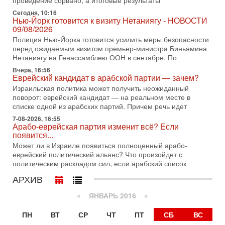
проведение сорвано, а итоговые результаты
Трамп и Иран: последний шанс - НОВОСТИ
03/08/2026
Сегодня, 10:16
Нью-Йорк готовится к визиту Нетаниягу - НОВОСТИ
Президент США Дональд Трамп объявил о возобновлении
09/08/2026
переговоров с Ираном, но Тегеран пока не подтвердил
Полиция Нью-Йорка готовится усилить меры безопасности
готовность к диалогу. По словам американского
перед ожидаемым визитом премьер-министра Биньямина
2-08-2026, 08:42
Нетаниягу на Генассамблею ООН в сентябре. По
Трамп отменил удар по Ирану - НОВОСТИ
Вчера, 16:56
02/08/2026
Еврейский кандидат в арабской партии — зачем?
Президент США Дональд Трамп сегодня заявил об отмене
Израильская политика может получить неожиданный
подготовленного удара по Ирану после обращений
поворот: еврейский кандидат — на реальном месте в
Тегерана и других стран региона. По его словам,
списке одной из арабских партий. Причем речь идет
1-08-2026, 17:50
7-08-2026, 16:55
«Русский голос» Израиля: кто заберет его на этот
Арабо-еврейская партия изменит всё? Если
раз?
появится...
Голоса русскоязычных репатриантов не раз кардинально
Может ли в Израиле появиться полноценный арабо-
меняли политический ландшафт Израиля. Достаточно
еврейский политический альянс? Что произойдет с
вспомнить взлет партии «Исраэль ба-алия», когда
политическим раскладом сил, если арабский список
31-07-2026, 17:00
АРХИВ
Тайны закрытых дверей: о чём на самом деле
молчат Трамп и Нетаньяху?
«
ЯНВАРЬ 2016
»
Недавний визит премьер-министра Израиля Биньямина
Нетаньяху в США и его встреча с Дональдом Трампом
ПН
ВТ
СР
ЧТ
ПТ
СБ
ВС
оставили больше вопросов, чем ответов. Полная