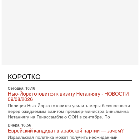
Сегодня, 10:58
Кто и как может сорвать выборы в Израиле?
В обществе все чаще звучат тревожные опасения:
предстоящие выборы могут быть сфальсифицированы, их
КОРОТКО
проведение сорвано, а итоговые результаты
Сегодня, 10:16
Нью-Йорк готовится к визиту Нетаниягу - НОВОСТИ
09/08/2026
Полиция Нью-Йорка готовится усилить меры безопасности
перед ожидаемым визитом премьер-министра Биньямина
Нетаниягу на Генассамблею ООН в сентябре. По
Вчера, 16:56
Еврейский кандидат в арабской партии — зачем?
Израильская политика может получить неожиданный