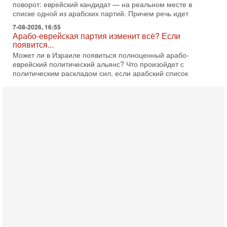
поворот: еврейский кандидат — на реальном месте в
списке одной из арабских партий. Причем речь идет
7-08-2026, 16:55
Арабо-еврейская партия изменит всё? Если
появится...
Может ли в Израиле появиться полноценный арабо-
еврейский политический альянс? Что произойдет с
политическим раскладом сил, если арабский список
6-08-2026, 17:49
Оснащен ли израильский «Дракон» ядерным
оружием?
Израиль получил от Германии новейшую подводную лодку
АХИ «Дракон» (Drakon), которая уже стала самой дорогой
субмариной в истории ЦАХАЛ. Но почему её
6-08-2026, 16:51
Как на самом деле погибли бойцы Ливане? Иран
нарывается! "Зверства" ШАБАКА
В эфире телеканала ITON-TV Григорий Тамар, офицер
ЦАХАЛа в отставке, писатель, журналист, военный историк.
Ведет программу Александр Гур-Арье.
6-08-2026, 08:20
«Дракон» усилил ВМС Израиля - НОВОСТИ
06/08/2026