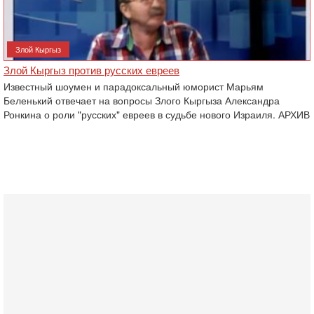
Злой Кыргыз
Злой Кыргыз против русских евреев
Известный шоумен и парадоксальный юморист Марьям
Беленький отвечает на вопросы Злого Кыргыза Александра
Ронкина о роли "русских" евреев в судьбе нового Израиля. АРХИВ