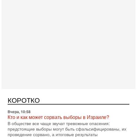
Вчера, 18:21
Иран празднует победу над Трампом. КСИР готовит
кровавый переворот. "Бижневосточное НАТО" -
против Израиля?
В эфире телеканала ITON-TV - иранист Михаил Бородкин,
главред сайта и тг канала Ориентал Экспресс, Ведет
программу Александр Гур-Арье 📌Подписывайтесь
Вчера, 10:58
КОРОТКО
Кто и как может сорвать выборы в Израиле?
В обществе все чаще звучат тревожные опасения:
предстоящие выборы могут быть сфальсифицированы, их
проведение сорвано, а итоговые результаты
Вчера, 10:16
Нью-Йорк готовится к визиту Нетаниягу - НОВОСТИ
09/08/2026