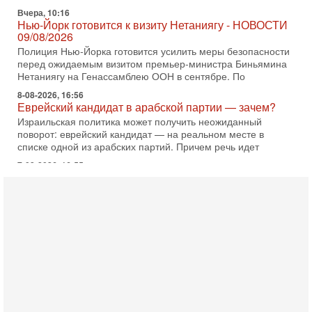
Полиция Нью-Йорка готовится усилить меры безопасности
перед ожидаемым визитом премьер-министра Биньямина
Нетаниягу на Генассамблею ООН в сентябре. По
8-08-2026, 16:56
Еврейский кандидат в арабской партии — зачем?
Израильская политика может получить неожиданный
поворот: еврейский кандидат — на реальном месте в
списке одной из арабских партий. Причем речь идет
7-08-2026, 16:55
Арабо-еврейская партия изменит всё? Если
появится...
Может ли в Израиле появиться полноценный арабо-
еврейский политический альянс? Что произойдет с
политическим раскладом сил, если арабский список
6-08-2026, 17:49
Оснащен ли израильский «Дракон» ядерным
оружием?
Израиль получил от Германии новейшую подводную лодку
АХИ «Дракон» (Drakon), которая уже стала самой дорогой
субмариной в истории ЦАХАЛ. Но почему её
6-08-2026, 16:51
Как на самом деле погибли бойцы Ливане? Иран