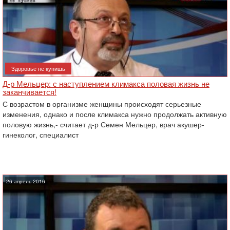
Здоровье не купишь
Д-р Мельцер: с наступлением климакса половая жизнь не
заканчивается!
С возрастом в организме женщины происходят серьезные
изменения, однако и после климакса нужно продолжать активную
половую жизнь,- считает д-р Семен Мельцер, врач акушер-
гинеколог, специалист
26 апрель 2016