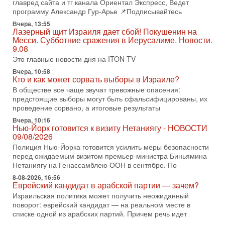
3-08-2026, 11:09
главред сайта и тг канала Ориентал Экспресс, Ведет
Выборы в Израиле в опасности?! ШАБАК формирует
программу Александр Гур-Арье 📌Подписывайтесь
спецотдел
Вчера, 13:55
В этом выпуске мы разбираем одну из самых тревожных
Лазерный щит Израиля дает сбой! Покушенин на
тем израильской политики. Известно, что израильская
Месси. Субботние сражения в Иерусалиме. Новости.
Служба общей безопасности (ШАБАК) создала
9.08
Это главные новости дня на ITON-TV
3-08-2026, 08:32
Трамп и Иран: последний шанс - НОВОСТИ
Вчера, 10:58
03/08/2026
Кто и как может сорвать выборы в Израиле?
Президент США Дональд Трамп объявил о возобновлении
В обществе все чаще звучат тревожные опасения:
переговоров с Ираном, но Тегеран пока не подтвердил
предстоящие выборы могут быть сфальсифицированы, их
готовность к диалогу. По словам американского
проведение сорвано, а итоговые результаты
2-08-2026, 08:42
Вчера, 10:16
Трамп отменил удар по Ирану - НОВОСТИ
Нью-Йорк готовится к визиту Нетаниягу - НОВОСТИ
02/08/2026
09/08/2026
Президент США Дональд Трамп сегодня заявил об отмене
Полиция Нью-Йорка готовится усилить меры безопасности
подготовленного удара по Ирану после обращений
перед ожидаемым визитом премьер-министра Биньямина
Тегерана и других стран региона. По его словам,
Нетаниягу на Генассамблею ООН в сентябре. По
8-08-2026, 16:56
1-08-2026, 17:50
Еврейский кандидат в арабской партии — зачем?
«Русский голос» Израиля: кто заберет его на этот
раз?
Израильская политика может получить неожиданный
поворот: еврейский кандидат — на реальном месте в
Голоса русскоязычных репатриантов не раз кардинально
списке одной из арабских партий. Причем речь идет
меняли политический ландшафт Израиля. Достаточно
вспомнить взлет партии «Исраэль ба-алия», когда