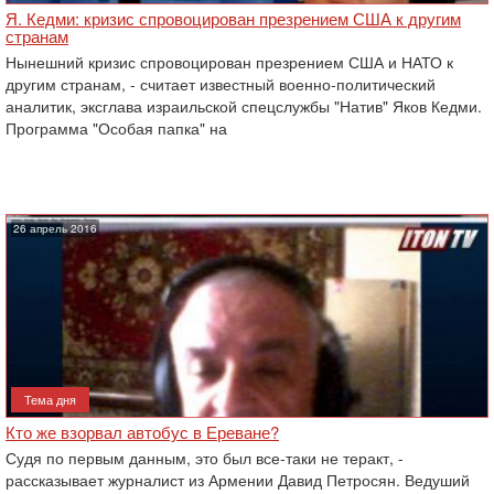
Я. Кедми: кризис спровоцирован презрением США к другим
странам
Нынешний кризис спровоцирован презрением США и НАТО к
другим странам, - считает известный военно-политический
аналитик, эксглава израильской спецслужбы "Натив" Яков Кедми.
Программа "Особая папка" на
26 апрель 2016
Тема дня
Кто же взорвал автобус в Ереване?
Судя по первым данным, это был все-таки не теракт, -
рассказывает журналист из Армении Давид Петросян. Ведуший