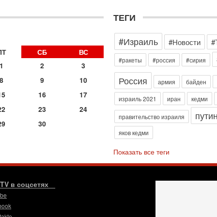
Н
о
ТЕГИ
31
И
#Израиль
х
#Новости
#
В
ПТ
СБ
ВС
э
#ракеты
#россия
#сирия
1
2
3
М
Россия
8
9
10
31
армия
байден
Б
15
16
17
3
израиль 2021
иран
кедми
С
22
23
24
пути
д
правительство израиля
29
30
р
яков кедми
г
30
Показать все теги
И
о
С
н
.TV в соцсетях
п
ube
т
book
30
takte