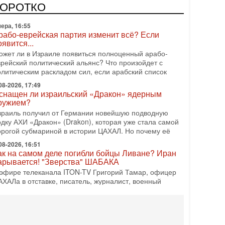
оворот: еврейский кандидат — на реальном месте в
КОРОТКО
писке одной из арабских партий. Причем речь идет
ера, 16:55
рабо-еврейская партия изменит всё? Если
оявится...
ожет ли в Израиле появиться полноценный арабо-
врейский политический альянс? Что произойдет с
олитическим раскладом сил, если арабский список
08-2026, 17:49
снащен ли израильский «Дракон» ядерным
ружием?
зраиль получил от Германии новейшую подводную
одку АХИ «Дракон» (Drakon), которая уже стала самой
орогой субмариной в истории ЦАХАЛ. Но почему её
08-2026, 16:51
ак на самом деле погибли бойцы Ливане? Иран
арывается! "Зверства" ШАБАКА
 эфире телеканала ITON-TV Григорий Тамар, офицер
АХАЛа в отставке, писатель, журналист, военный
сторик. Ведет программу Александр Гур-Арье.
08-2026, 08:20
Дракон» усилил ВМС Израиля - НОВОСТИ
6/08/2026