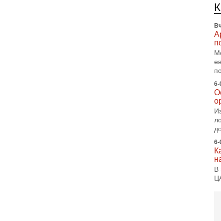
п
с
Вч
А
п
М
е
п
6-
О
о
И
л
д
6-
К
н
В
Ц
и
6-
«
0