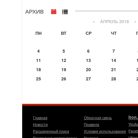
АРХИВ
«
АПРЕЛЬ 2016
»
ПН
ВТ
СР
ЧТ
4
5
6
7
11
12
13
14
18
19
20
21
25
26
27
28
Iton
Главная
Обратная связь
Yout
Новости
Правила
Face
Расширенный поиск
Условия использования
VKon
Последние комментарии
Реклама