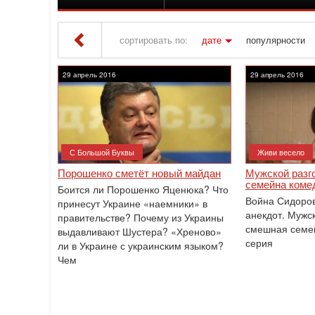
сортировать по:
дате
популярности
Iton TV
» Материалы за 29.04.2016
29 апрель 2016
29 апрель 2016
С Большой Буквы
Живи весело
Порошенко сметёт новый майдан
Мужской разг
семейна комед
Боится ли Порошенко Яценюка? Что
Война Сидоров
принесут Украине «наемники» в
анекдот. Мужс
правительстве? Почему из Украины
смешная семей
выдавливают Шустера? «Хреново»
серия
ли в Украине с украинским языком?
Чем