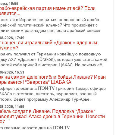
рамп и Иран: последний шанс - НОВОСТИ
ера, 16:55
3/08/2026
рабо-еврейская партия изменит всё? Если
оявится...
резидент США Дональд Трамп объявил о
озобновлении переговоров с Ираном, но Тегеран пока
ожет ли в Израиле появиться полноценный арабо-
 подтвердил готовность к диалогу. По словам
врейский политический альянс? Что произойдет с
мериканского
олитическим раскладом сил, если арабский список
08-2026, 08:42
08-2026, 17:49
снащен ли израильский «Дракон» ядерным
рамп отменил удар по Ирану - НОВОСТИ
ружием?
2/08/2026
зраиль получил от Германии новейшую подводную
резидент США Дональд Трамп сегодня заявил об
одку АХИ «Дракон» (Drakon), которая уже стала самой
тмене подготовленного удара по Ирану после
орогой субмариной в истории ЦАХАЛ. Но почему её
бращений Тегерана и других стран региона. По его
ловам,
08-2026, 16:51
ак на самом деле погибли бойцы Ливане? Иран
08-2026, 17:50
арывается! "Зверства" ШАБАКА
Русский голос» Израиля: кто заберет его на этот
 эфире телеканала ITON-TV Григорий Тамар, офицер
аз?
АХАЛа в отставке, писатель, журналист, военный
олоса русскоязычных репатриантов не раз кардинально
сторик. Ведет программу Александр Гур-Арье.
еняли политический ландшафт Израиля. Достаточно
спомнить взлет партии «Исраэль ба-алия», когда
08-2026, 11:59
ибель солдат в Ливане. Подлодка "Дракон"
-07-2026, 17:00
аводит ужас! Атака дрона в Германии. Новости
айны закрытых дверей: о чём на самом деле
.07
олчат Трамп и Нетаньяху?
то главные новости дня на ITON-TV
едавний визит премьер-министра Израиля Биньямина