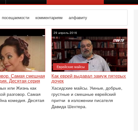
посещаемости
комментариям
алфавиту
29 апрель 2016
Еврейские майсы
овор. Самая смешная
Как еврей выдавал замуж пятерых
ия. Десятая серия
дочек
ых или Жизнь как
Хасидские майсы. Умные, добрые,
кой разговор. Самая
грустные и смешные еврейский
на комедия. Десятая
притчи в изложении писателя
Давида Шехтера.
Се
Е
И