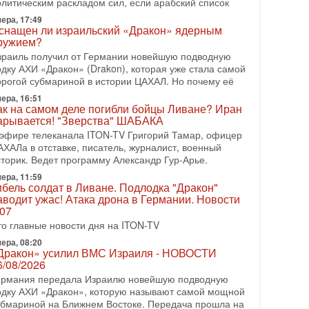
олитическим раскладом сил, если арабский список
08-2026, 08:42
рамп отменил удар по Ирану - НОВОСТИ
ера, 17:49
2/08/2026
снащен ли израильский «Дракон» ядерным
ружием?
резидент США Дональд Трамп сегодня заявил об
тмене подготовленного удара по Ирану после
зраиль получил от Германии новейшую подводную
бращений Тегерана и других стран региона. По его
одку АХИ «Дракон» (Drakon), которая уже стала самой
ловам,
орогой субмариной в истории ЦАХАЛ. Но почему её
ера, 16:51
08-2026, 17:50
ак на самом деле погибли бойцы Ливане? Иран
Русский голос» Израиля: кто заберет его на этот
арывается! "Зверства" ШАБАКА
аз?
 эфире телеканала ITON-TV Григорий Тамар, офицер
олоса русскоязычных репатриантов не раз кардинально
АХАЛа в отставке, писатель, журналист, военный
еняли политический ландшафт Израиля. Достаточно
сторик. Ведет программу Александр Гур-Арье.
спомнить взлет партии «Исраэль ба-алия», когда
ера, 11:59
-07-2026, 17:00
ибель солдат в Ливане. Подлодка "Дракон"
айны закрытых дверей: о чём на самом деле
аводит ужас! Атака дрона в Германии. Новости
олчат Трамп и Нетаньяху?
.07
едавний визит премьер-министра Израиля Биньямина
то главные новости дня на ITON-TV
етаньяху в США и его встреча с Дональдом Трампом
ставили больше вопросов, чем ответов. Полная
ера, 08:20
Дракон» усилил ВМС Израиля - НОВОСТИ
-07-2026, 15:18
6/08/2026
ран готовит покушение на Нетаниягу! Трамп не
ермания передала Израилю новейшую подводную
очет эскалации, но КСИР готовит взрыв!
одку АХИ «Дракон», которую называют самой мощной
 эфире телеканала ITON-TV СЕРГЕЙ МИГДАЛЬ,
убмариной на Ближнем Востоке. Передача прошла на