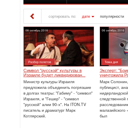
сортировать по:
дате
популярности
Iton TV
» Материалы за 06.10.2016
06 октябрь 2016
06 октябрь 2016
Разбор полетов
Тема дня
Символ "русской" культуры в
Эксперт: "Бои
Израиле будет ликвидирован...
уничтожила Ро
Министр культуры Израиля
Марк Солонин,
предложила объединить погрязшие
публицист, ан
в долгах театры: "Габиму" - "символ"
нидерландско
Израиля, и "Гешер" - "символ
следственной ‎
"русской" алии 90-х". На ITON.TV
расследовани
писатель и драматург Марк
малазийского 
Котлярский.
был