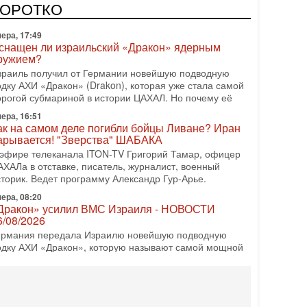
врейский политический альянс? Что произойдет с
КОРОТКО
олитическим раскладом сил, если арабский список
ера, 17:49
снащен ли израильский «Дракон» ядерным
ружием?
зраиль получил от Германии новейшую подводную
одку АХИ «Дракон» (Drakon), которая уже стала самой
орогой субмариной в истории ЦАХАЛ. Но почему её
ера, 16:51
ак на самом деле погибли бойцы Ливане? Иран
арывается! "Зверства" ШАБАКА
 эфире телеканала ITON-TV Григорий Тамар, офицер
АХАЛа в отставке, писатель, журналист, военный
сторик. Ведет программу Александр Гур-Арье.
ера, 08:20
Дракон» усилил ВМС Израиля - НОВОСТИ
6/08/2026
ермания передала Израилю новейшую подводную
одку АХИ «Дракон», которую называют самой мощной
убмариной на Ближнем Востоке. Передача прошла на
08-2026, 18:16
колько ещё Нетаниягу продержится у власти?
Нетаниягу вечен?» — почему предстоящие выборы в