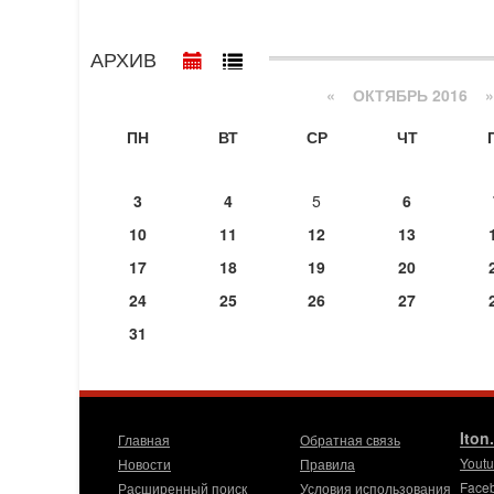
АРХИВ
«
ОКТЯБРЬ 2016
»
ПН
ВТ
СР
ЧТ
3
4
5
6
10
11
12
13
17
18
19
20
24
25
26
27
31
Iton
Главная
Обратная связь
Yout
Новости
Правила
Face
Расширенный поиск
Условия использования