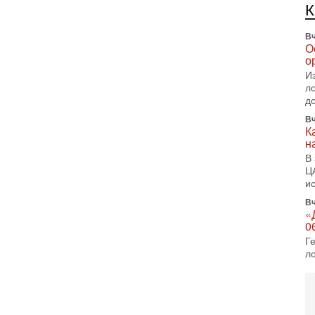
е
п
Вч
О
о
И
л
д
Вч
К
н
В
Ц
и
Вч
«
0
Г
л
с
5-
С
«