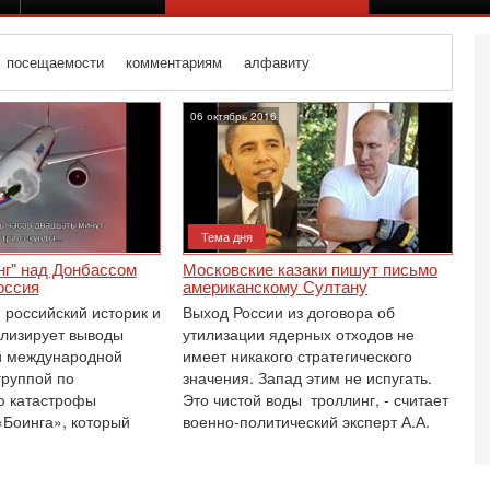
посещаемости
комментариям
алфавиту
06 октябрь 2016
Тема дня
нг" над Донбассом
Московские казаки пишут письмо
ссия‎
американскому Султану
 российский историк и
Выход России из договора об
ализирует выводы
утилизации ядерных отходов не
й международной
имеет никакого стратегического
группой по
значения. Запад этим не испугать.
ю катастрофы
Это чистой воды троллинг, - считает
Се
«Боинга», который
военно-политический эксперт А.А.
А
п
М