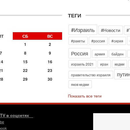
э
М
ТЕГИ
31
Б
3
#Израиль
#Новости
#
С
д
ПТ
СБ
ВС
р
#ракеты
#россия
#сирия
1
2
г
Россия
7
8
9
30
армия
байден
И
14
15
16
о
израиль 2021
иран
кедми
С
21
22
23
пути
н
правительство израиля
28
29
30
п
яков кедми
т
30
Показать все теги
П
з
В
р
.TV в соцсетях
ube
30
Т
book