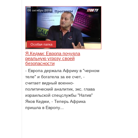
06 октябрь 2016
Особая папка
Я.Кедми: Европа почуяла
реальную угрозу своей
безопасности
- Европа держала Африку в "черном
теле" и богатела за ее счет, -
считает видный военно-
политический аналитик, экс. глава
израильской спецслужбы "Натив"
Яков Кедми, - Теперь Африка
пришла в Европу...