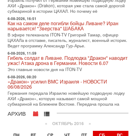
Израиль получил от Германии новейшую подводную лодку
31-07-2026, 17:00
АХИ «Дракон» (Drakon), которая уже стала самой дорогой
Тайны закрытых дверей: о чём на самом деле
субмариной в истории ЦАХАЛ. Но почему её
молчат Трамп и Нетаньяху?
6-08-2026, 16:51
Недавний визит премьер-министра Израиля Биньямина
Как на самом деле погибли бойцы Ливане? Иран
Нетаньяху в США и его встреча с Дональдом Трампом
нарывается! "Зверства" ШАБАКА
оставили больше вопросов, чем ответов. Полная
В эфире телеканала ITON-TV Григорий Тамар, офицер
31-07-2026, 15:18
ЦАХАЛа в отставке, писатель, журналист, военный историк.
Иран готовит покушение на Нетаниягу! Трамп не
Ведет программу Александр Гур-Арье.
хочет эскалации, но КСИР готовит взрыв!
6-08-2026, 11:59
В эфире телеканала ITON-TV СЕРГЕЙ МИГДАЛЬ, эксперт
Гибель солдат в Ливане. Подлодка "Дракон" наводит
по вопросам безопасности, офицер запаса
ужас! Атака дрона в Германии. Новости 6.07
Международного управления полиции Израиля, автор
Это главные новости дня на ITON-TV
31-07-2026, 09:02
6-08-2026, 08:20
Битва за разоружение ХАМАСа - НОВОСТИ
«Дракон» усилил ВМС Израиля - НОВОСТИ
31/07/2026
06/08/2026
Сегодня президент США Дональд Трамп заявил о
Германия передала Израилю новейшую подводную лодку
достижении исторического соглашения о полном
АХИ «Дракон», которую называют самой мощной
разоружении ХАМАСа и других вооруженных группировок в
субмариной на Ближнем Востоке. Передача прошла на
30-07-2026, 17:59
АРХИВ
Иран доведет Трампа до крайних мер? Разбор и
оценка от военного обозревателя Давида Шарпа
«
ОКТЯБРЬ 2016
»
Ситуация вокруг противостояния Ирана и США накаляется
с каждым днем. Почему Трамп в самый последний момент
ПН
ВТ
СР
ЧТ
ПТ
СБ
ВС