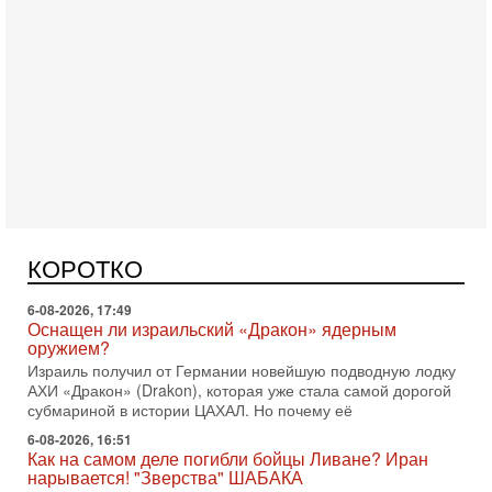
Вчера, 16:55
Арабо-еврейская партия изменит всё? Если
появится...
Может ли в Израиле появиться полноценный арабо-
еврейский политический альянс? Что произойдет с
КОРОТКО
политическим раскладом сил, если арабский список
6-08-2026, 17:49
Оснащен ли израильский «Дракон» ядерным
оружием?
Израиль получил от Германии новейшую подводную лодку
АХИ «Дракон» (Drakon), которая уже стала самой дорогой
субмариной в истории ЦАХАЛ. Но почему её
6-08-2026, 16:51
Как на самом деле погибли бойцы Ливане? Иран
нарывается! "Зверства" ШАБАКА