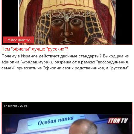
Разбор полетов
Чем "эфиопы" лучше "русских"‎?
Почему в Израиле действуют двойные стандарты? Выходцам из
эфиопии («фалашмура»), разрешают в рамках "воссоединения
семей" привозить из Эфиопии своих родственников, а "русским"
17 октябрь 2016