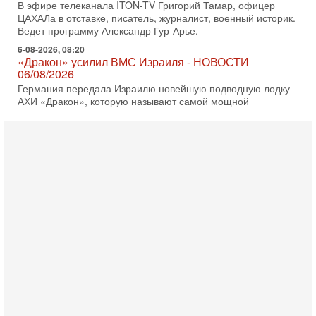
В эфире телеканала ITON-TV Григорий Тамар, офицер
ЦАХАЛа в отставке, писатель, журналист, военный историк.
Ведет программу Александр Гур-Арье.
6-08-2026, 08:20
«Дракон» усилил ВМС Израиля - НОВОСТИ
06/08/2026
Германия передала Израилю новейшую подводную лодку
АХИ «Дракон», которую называют самой мощной
субмариной на Ближнем Востоке. Передача прошла на
5-08-2026, 18:16
Сколько ещё Нетаниягу продержится у власти?
«Нетаниягу вечен?» — почему предстоящие выборы в
Израиле могут стать самыми интригующими? Биньямин
Нетаниягу снова уверенно заявляет, что победа на
5-08-2026, 08:51
Трамп пригрозил Ирану ударом - НОВОСТИ
05/08/2026
Президент США Дональд Трамп сегодня заявил, что
Ормузский пролив может быть открыт «очень скоро». По
его словам, если этого не произойдет, Иран ждет
4-08-2026, 20:08
Трамп выбирает подходящий момент для удара!
Украину никогда не примут в НАТО