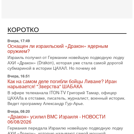
Сегодня, 16:55
Арабо-еврейская партия изменит всё? Если
появится...
Может ли в Израиле появиться полноценный арабо-
еврейский политический альянс? Что произойдет с
КОРОТКО
политическим раскладом сил, если арабский список
Вчера, 17:49
Оснащен ли израильский «Дракон» ядерным
оружием?
Израиль получил от Германии новейшую подводную лодку
АХИ «Дракон» (Drakon), которая уже стала самой дорогой
субмариной в истории ЦАХАЛ. Но почему её
Вчера, 16:51
Как на самом деле погибли бойцы Ливане? Иран
нарывается! "Зверства" ШАБАКА
В эфире телеканала ITON-TV Григорий Тамар, офицер
ЦАХАЛа в отставке, писатель, журналист, военный историк.
Ведет программу Александр Гур-Арье.
Вчера, 08:20
«Дракон» усилил ВМС Израиля - НОВОСТИ
06/08/2026
Германия передала Израилю новейшую подводную лодку
АХИ «Дракон», которую называют самой мощной