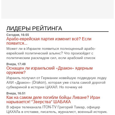
Президент США Дональд Трамп объявил о возобновлении
переговоров с Ираном, но Тегеран пока не подтвердил
готовность к диалогу. По словам американского
2-08-2026, 08:42
Трамп отменил удар по Ирану - НОВОСТИ
ЛИДЕРЫ РЕЙТИНГА
02/08/2026
Президент США Дональд Трамп сегодня заявил об отмене
Сегодня, 16:55
подготовленного удара по Ирану после обращений
Арабо-еврейская партия изменит всё? Если
Тегерана и других стран региона. По его словам,
появится...
Может ли в Израиле появиться полноценный арабо-
1-08-2026, 17:50
еврейский политический альянс? Что произойдет с
«Русский голос» Израиля: кто заберет его на этот
политическим раскладом сил, если арабский список
раз?
Голоса русскоязычных репатриантов не раз кардинально
Вчера, 17:49
Оснащен ли израильский «Дракон» ядерным
меняли политический ландшафт Израиля. Достаточно
оружием?
вспомнить взлет партии «Исраэль ба-алия», когда
Израиль получил от Германии новейшую подводную лодку
31-07-2026, 17:00
АХИ «Дракон» (Drakon), которая уже стала самой дорогой
Тайны закрытых дверей: о чём на самом деле
субмариной в истории ЦАХАЛ. Но почему её
молчат Трамп и Нетаньяху?
Вчера, 16:51
Недавний визит премьер-министра Израиля Биньямина
Как на самом деле погибли бойцы Ливане? Иран
Нетаньяху в США и его встреча с Дональдом Трампом
нарывается! "Зверства" ШАБАКА
оставили больше вопросов, чем ответов. Полная
В эфире телеканала ITON-TV Григорий Тамар, офицер
31-07-2026, 15:18
ЦАХАЛа в отставке, писатель, журналист, военный историк.
Иран готовит покушение на Нетаниягу! Трамп не