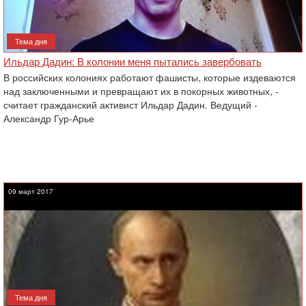
Тема дня
Ильдар Дадин: В колонии меня пытались завербовать
В российских колониях работают фашисты, которые издеваются
над заключенными и превращают их в покорных животных, -
считает гражданский активист Ильдар Дадин. Ведущий -
Александр Гур-Арье
09 март 2017
Тема дня