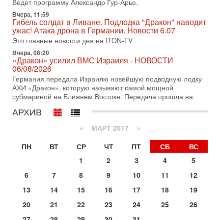
Ведет программу Александр Гур-Арье.
хочет эскалации, но КСИР готовит взрыв!
Вчера, 11:59
В эфире телеканала ITON-TV СЕРГЕЙ МИГДАЛЬ, эксперт
Гибель солдат в Ливане. Подлодка "Дракон" наводит
по вопросам безопасности, офицер запаса
ужас! Атака дрона в Германии. Новости 6.07
Международного управления полиции Израиля, автор
Это главные новости дня на ITON-TV
31-07-2026, 09:02
Вчера, 08:20
Битва за разоружение ХАМАСа - НОВОСТИ
«Дракон» усилил ВМС Израиля - НОВОСТИ
31/07/2026
06/08/2026
Сегодня президент США Дональд Трамп заявил о
Германия передала Израилю новейшую подводную лодку
достижении исторического соглашения о полном
АХИ «Дракон», которую называют самой мощной
разоружении ХАМАСа и других вооруженных группировок в
субмариной на Ближнем Востоке. Передача прошла на
30-07-2026, 17:59
АРХИВ
Иран доведет Трампа до крайних мер? Разбор и
оценка от военного обозревателя Давида Шарпа
«
МАРТ 2017
»
Ситуация вокруг противостояния Ирана и США накаляется
с каждым днем. Почему Трамп в самый последний момент
ПН
ВТ
СР
ЧТ
ПТ
СБ
ВС
отменил решение о нанесении тяжелых ударов
1
2
3
4
5
30-07-2026, 16:54
Покупатель авиакомпании «Аркия» намерен
6
7
8
9
10
11
12
запретить полеты по субботам!
13
14
15
16
17
18
19
Вокруг возможной продажи авиакомпании «Аркия»
разгорается громкий конфликт.
20
21
22
23
24
25
26
30-07-2026, 08:16
27
28
29
30
31