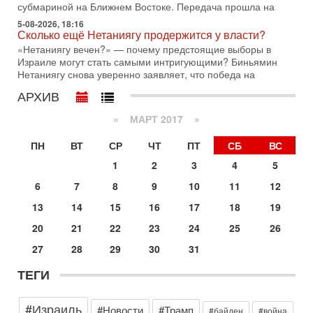
субмариной на Ближнем Востоке. Передача прошла на
30-07-2026, 17:59
5-08-2026, 18:16
Иран доведет Трампа до крайних мер? Разбор и
Сколько ещё Нетаниягу продержится у власти?
оценка от военного обозревателя Давида Шарпа
«Нетаниягу вечен?» — почему предстоящие выборы в
Ситуация вокруг противостояния Ирана и США накаляется
Израиле могут стать самыми интригующими? Биньямин
с каждым днем. Почему Трамп в самый последний момент
Нетаниягу снова уверенно заявляет, что победа на
отменил решение о нанесении тяжелых ударов
АРХИВ
30-07-2026, 16:54
Покупатель авиакомпании «Аркия» намерен
«
МАРТ 2017
»
запретить полеты по субботам!
Вокруг возможной продажи авиакомпании «Аркия»
ПН
ВТ
СР
ЧТ
ПТ
СБ
ВС
разгорается громкий конфликт.
1
2
3
4
5
30-07-2026, 08:16
Трамп готовит удар по Ирану - НОВОСТИ 30/07/2026
6
7
8
9
10
11
12
Президент США Дональд Трамп сегодня рассматривает
13
14
15
16
17
18
19
возможность масштабной военной операции против Ирана
после ракетной атаки на американскую базу в
20
21
22
23
24
25
26
29-07-2026, 18:28
27
28
29
30
31
Трамп взбешен атакой на базы! Иран играет с огнем.
Израиль меняет курс
ТЕГИ
В эфире телеканала ITON-TV политолог Цви Маген,
дипломат, в прошлом - старший офицер военной разведки
АМАН, глава спецслужбы "Натив", ‎Чрезвычайный и
#Израиль
#Новости
#Трамп
#байден
#война