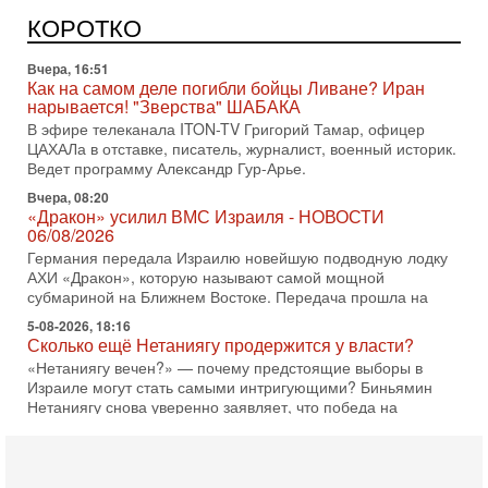
Израиль получил от Германии новейшую подводную лодку
АХИ «Дракон» (Drakon), которая уже стала самой дорогой
КОРОТКО
субмариной в истории ЦАХАЛ. Но почему её
Вчера, 16:51
Как на самом деле погибли бойцы Ливане? Иран
нарывается! "Зверства" ШАБАКА
В эфире телеканала ITON-TV Григорий Тамар, офицер
ЦАХАЛа в отставке, писатель, журналист, военный историк.
Ведет программу Александр Гур-Арье.
Вчера, 08:20
«Дракон» усилил ВМС Израиля - НОВОСТИ
06/08/2026
Германия передала Израилю новейшую подводную лодку
АХИ «Дракон», которую называют самой мощной
субмариной на Ближнем Востоке. Передача прошла на
5-08-2026, 18:16
Сколько ещё Нетаниягу продержится у власти?
«Нетаниягу вечен?» — почему предстоящие выборы в
Израиле могут стать самыми интригующими? Биньямин
Нетаниягу снова уверенно заявляет, что победа на
5-08-2026, 08:51
Трамп пригрозил Ирану ударом - НОВОСТИ
05/08/2026