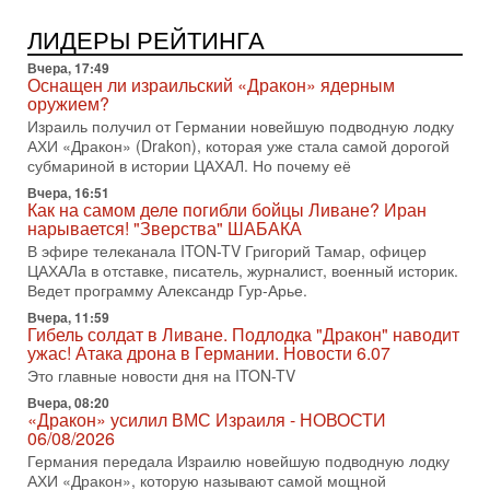
1-08-2026, 17:50
«Русский голос» Израиля: кто заберет его на этот
ЛИДЕРЫ РЕЙТИНГА
раз?
Голоса русскоязычных репатриантов не раз кардинально
Вчера, 17:49
меняли политический ландшафт Израиля. Достаточно
Оснащен ли израильский «Дракон» ядерным
вспомнить взлет партии «Исраэль ба-алия», когда
оружием?
Израиль получил от Германии новейшую подводную лодку
31-07-2026, 17:00
АХИ «Дракон» (Drakon), которая уже стала самой дорогой
Тайны закрытых дверей: о чём на самом деле
субмариной в истории ЦАХАЛ. Но почему её
молчат Трамп и Нетаньяху?
Недавний визит премьер-министра Израиля Биньямина
Вчера, 16:51
Как на самом деле погибли бойцы Ливане? Иран
Нетаньяху в США и его встреча с Дональдом Трампом
нарывается! "Зверства" ШАБАКА
оставили больше вопросов, чем ответов. Полная
В эфире телеканала ITON-TV Григорий Тамар, офицер
31-07-2026, 15:18
ЦАХАЛа в отставке, писатель, журналист, военный историк.
Иран готовит покушение на Нетаниягу! Трамп не
Ведет программу Александр Гур-Арье.
хочет эскалации, но КСИР готовит взрыв!
Вчера, 11:59
В эфире телеканала ITON-TV СЕРГЕЙ МИГДАЛЬ, эксперт
Гибель солдат в Ливане. Подлодка "Дракон" наводит
по вопросам безопасности, офицер запаса
ужас! Атака дрона в Германии. Новости 6.07
Международного управления полиции Израиля, автор
Это главные новости дня на ITON-TV
31-07-2026, 09:02
Вчера, 08:20
Битва за разоружение ХАМАСа - НОВОСТИ
«Дракон» усилил ВМС Израиля - НОВОСТИ
31/07/2026
06/08/2026
Сегодня президент США Дональд Трамп заявил о
Германия передала Израилю новейшую подводную лодку
достижении исторического соглашения о полном
АХИ «Дракон», которую называют самой мощной
разоружении ХАМАСа и других вооруженных группировок в