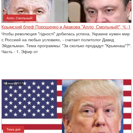
Алло, Смольный!
Крымский блеф Порошенко и Авакова "Алло, Смольный!", Ч.-1
Чтобы революция "гідності" добилась успеха, Украине нужен мир
с Россией на любых условиях, - считает политолог Давид
Эйдельман. Тема программы: "За сколько продадут "Крымнаш"?".
Часть - 1. Эфир от
03 март 2017
Тема дня