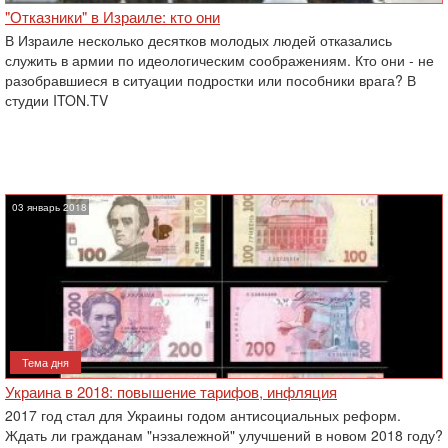
‎"Отказники" в Израиле: кто они‎
В Израиле несколько десятков молодых людей отказались
служить в армии по идеологическим ‎соображениям. Кто они - не
разобравшиеся в ситуации подростки или пособники врага? В
студии ‎ITON.TV
03 январь 2018
Тема дня
Украина в 2018: повышение тарифов, инфляция
2017 год стал для Украины годом антисоциальных реформ.
Ждать ли гражданам "нэзалежной" улучшений в новом 2018 году?