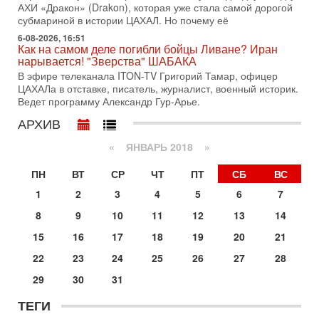
31-07-2026, 17:00
АХИ «Дракон» (Drakon), которая уже стала самой дорогой
Тайны закрытых дверей: о чём на самом деле
субмариной в истории ЦАХАЛ. Но почему её
молчат Трамп и Нетаньяху?
6-08-2026, 16:51
Недавний визит премьер-министра Израиля Биньямина
Как на самом деле погибли бойцы Ливане? Иран
Нетаньяху в США и его встреча с Дональдом Трампом
нарывается! "Зверства" ШАБАКА
оставили больше вопросов, чем ответов. Полная
В эфире телеканала ITON-TV Григорий Тамар, офицер
ЦАХАЛа в отставке, писатель, журналист, военный историк.
31-07-2026, 15:18
Иран готовит покушение на Нетаниягу! Трамп не
Ведет программу Александр Гур-Арье.
хочет эскалации, но КСИР готовит взрыв!
АРХИВ
В эфире телеканала ITON-TV СЕРГЕЙ МИГДАЛЬ, эксперт
по вопросам безопасности, офицер запаса
«
ЯНВАРЬ 2018
»
Международного управления полиции Израиля, автор
ПН
ВТ
СР
ЧТ
ПТ
СБ
ВС
31-07-2026, 09:02
Битва за разоружение ХАМАСа - НОВОСТИ
1
2
3
4
5
6
7
31/07/2026
Сегодня президент США Дональд Трамп заявил о
8
9
10
11
12
13
14
достижении исторического соглашения о полном
15
16
17
18
19
20
21
разоружении ХАМАСа и других вооруженных группировок в
22
23
24
25
26
27
28
30-07-2026, 17:59
Иран доведет Трампа до крайних мер? Разбор и
29
30
31
оценка от военного обозревателя Давида Шарпа
Ситуация вокруг противостояния Ирана и США накаляется
ТЕГИ
с каждым днем. Почему Трамп в самый последний момент