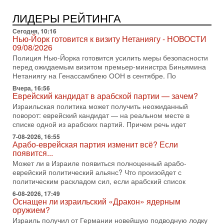
Выборы в Израиле в опасности?! ШАБАК формирует
спецотдел
ЛИДЕРЫ РЕЙТИНГА
В этом выпуске мы разбираем одну из самых тревожных
тем израильской политики. Известно, что израильская
Сегодня, 10:16
Служба общей безопасности (ШАБАК) создала
Нью-Йорк готовится к визиту Нетаниягу - НОВОСТИ
09/08/2026
3-08-2026, 08:32
Полиция Нью-Йорка готовится усилить меры безопасности
Трамп и Иран: последний шанс - НОВОСТИ
перед ожидаемым визитом премьер-министра Биньямина
03/08/2026
Нетаниягу на Генассамблею ООН в сентябре. По
Президент США Дональд Трамп объявил о возобновлении
переговоров с Ираном, но Тегеран пока не подтвердил
Вчера, 16:56
Еврейский кандидат в арабской партии — зачем?
готовность к диалогу. По словам американского
Израильская политика может получить неожиданный
2-08-2026, 08:42
поворот: еврейский кандидат — на реальном месте в
Трамп отменил удар по Ирану - НОВОСТИ
списке одной из арабских партий. Причем речь идет
02/08/2026
7-08-2026, 16:55
Президент США Дональд Трамп сегодня заявил об отмене
Арабо-еврейская партия изменит всё? Если
подготовленного удара по Ирану после обращений
появится...
Тегерана и других стран региона. По его словам,
Может ли в Израиле появиться полноценный арабо-
1-08-2026, 17:50
еврейский политический альянс? Что произойдет с
«Русский голос» Израиля: кто заберет его на этот
политическим раскладом сил, если арабский список
раз?
6-08-2026, 17:49
Голоса русскоязычных репатриантов не раз кардинально
Оснащен ли израильский «Дракон» ядерным
меняли политический ландшафт Израиля. Достаточно
оружием?
вспомнить взлет партии «Исраэль ба-алия», когда
Израиль получил от Германии новейшую подводную лодку