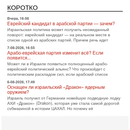
Полиция Нью-Йорка готовится усилить меры безопасности
перед ожидаемым визитом премьер-министра Биньямина
КОРОТКО
Нетаниягу на Генассамблею ООН в сентябре. По
Вчера, 16:56
Еврейский кандидат в арабской партии — зачем?
Израильская политика может получить неожиданный
поворот: еврейский кандидат — на реальном месте в
списке одной из арабских партий. Причем речь идет
7-08-2026, 16:55
Арабо-еврейская партия изменит всё? Если
появится...
Может ли в Израиле появиться полноценный арабо-
еврейский политический альянс? Что произойдет с
политическим раскладом сил, если арабский список
6-08-2026, 17:49
Оснащен ли израильский «Дракон» ядерным
оружием?
Израиль получил от Германии новейшую подводную лодку
АХИ «Дракон» (Drakon), которая уже стала самой дорогой
субмариной в истории ЦАХАЛ. Но почему её
6-08-2026, 16:51
Как на самом деле погибли бойцы Ливане? Иран
нарывается! "Зверства" ШАБАКА