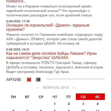
появится...
Тегерана и других стран региона. По его словам,
Может ли в Израиле появиться полноценный арабо-
1-08-2026, 17:50
еврейский политический альянс? Что произойдет с
«Русский голос» Израиля: кто заберет его на этот
политическим раскладом сил, если арабский список
раз?
6-08-2026, 17:49
Голоса русскоязычных репатриантов не раз кардинально
Оснащен ли израильский «Дракон» ядерным
меняли политический ландшафт Израиля. Достаточно
оружием?
вспомнить взлет партии «Исраэль ба-алия», когда
Израиль получил от Германии новейшую подводную лодку
31-07-2026, 17:00
АХИ «Дракон» (Drakon), которая уже стала самой дорогой
Тайны закрытых дверей: о чём на самом деле
субмариной в истории ЦАХАЛ. Но почему её
молчат Трамп и Нетаньяху?
6-08-2026, 16:51
Недавний визит премьер-министра Израиля Биньямина
Как на самом деле погибли бойцы Ливане? Иран
Нетаньяху в США и его встреча с Дональдом Трампом
нарывается! "Зверства" ШАБАКА
оставили больше вопросов, чем ответов. Полная
В эфире телеканала ITON-TV Григорий Тамар, офицер
ЦАХАЛа в отставке, писатель, журналист, военный историк.
31-07-2026, 15:18
Иран готовит покушение на Нетаниягу! Трамп не
Ведет программу Александр Гур-Арье.
хочет эскалации, но КСИР готовит взрыв!
АРХИВ
В эфире телеканала ITON-TV СЕРГЕЙ МИГДАЛЬ, эксперт
по вопросам безопасности, офицер запаса
«
ФЕВРАЛЬ 2018
»
Международного управления полиции Израиля, автор
ПН
ВТ
СР
ЧТ
ПТ
СБ
ВС
31-07-2026, 09:02
Битва за разоружение ХАМАСа - НОВОСТИ
1
2
3
4
31/07/2026
Сегодня президент США Дональд Трамп заявил о