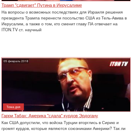
Трамп "сдвигает" Путина в Иерусалиме
На вопросы о возможных последствиях для Израиля решения
президента Трампа перенести посольство США из Тель-Авива в
Иерусалим, а также о том, кто сменит главу ПА отвечает на
ITON.TV ст. научный
05 февраль 2018
Тема дня
Гарри Табах: Америка "сдала" курдов Эрдогану
Как США допустили, что войска Турции вторглись в Сирию и
громят курдов, которые являются союзниками Америки? Так ли