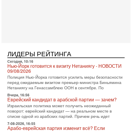
Иран задыхается. КСИР готовит удар! Россия теряет
последних союзников. Путин - псих!
В эфире ITON-TV доктор Эльдар Намазов , историк,
политолог, в прошлом – помощник Президента
Азербайджана Гейдара Алиева . Ведет программу
Александр
3-08-2026, 11:09
Выборы в Израиле в опасности?! ШАБАК формирует
спецотдел
ЛИДЕРЫ РЕЙТИНГА
В этом выпуске мы разбираем одну из самых тревожных
тем израильской политики. Известно, что израильская
Сегодня, 10:16
Служба общей безопасности (ШАБАК) создала
Нью-Йорк готовится к визиту Нетаниягу - НОВОСТИ
09/08/2026
3-08-2026, 08:32
Полиция Нью-Йорка готовится усилить меры безопасности
Трамп и Иран: последний шанс - НОВОСТИ
перед ожидаемым визитом премьер-министра Биньямина
03/08/2026
Нетаниягу на Генассамблею ООН в сентябре. По
Президент США Дональд Трамп объявил о возобновлении
переговоров с Ираном, но Тегеран пока не подтвердил
Вчера, 16:56
Еврейский кандидат в арабской партии — зачем?
готовность к диалогу. По словам американского
Израильская политика может получить неожиданный
2-08-2026, 08:42
поворот: еврейский кандидат — на реальном месте в
Трамп отменил удар по Ирану - НОВОСТИ
списке одной из арабских партий. Причем речь идет
02/08/2026
7-08-2026, 16:55
Президент США Дональд Трамп сегодня заявил об отмене
Арабо-еврейская партия изменит всё? Если
подготовленного удара по Ирану после обращений