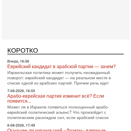
Сегодня, 10:16
Нью-Йорк готовится к визиту Нетаниягу - НОВОСТИ
09/08/2026
Полиция Нью-Йорка готовится усилить меры безопасности
перед ожидаемым визитом премьер-министра Биньямина
КОРОТКО
Нетаниягу на Генассамблею ООН в сентябре. По
Вчера, 16:56
Еврейский кандидат в арабской партии — зачем?
Израильская политика может получить неожиданный
поворот: еврейский кандидат — на реальном месте в
списке одной из арабских партий. Причем речь идет
7-08-2026, 16:55
Арабо-еврейская партия изменит всё? Если
появится...
Может ли в Израиле появиться полноценный арабо-
еврейский политический альянс? Что произойдет с
политическим раскладом сил, если арабский список
6-08-2026, 17:49
Оснащен ли израильский «Дракон» ядерным