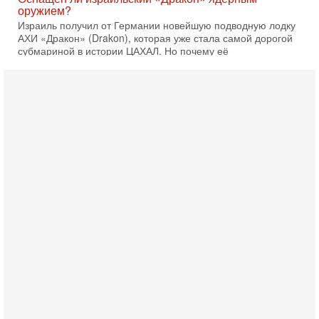
оружием?
Израиль получил от Германии новейшую подводную лодку
АХИ «Дракон» (Drakon), которая уже стала самой дорогой
субмариной в истории ЦАХАЛ. Но почему её
6-08-2026, 16:51
Как на самом деле погибли бойцы Ливане? Иран
нарывается! "Зверства" ШАБАКА
В эфире телеканала ITON-TV Григорий Тамар, офицер
ЦАХАЛа в отставке, писатель, журналист, военный историк.
Ведет программу Александр Гур-Арье.
6-08-2026, 08:20
«Дракон» усилил ВМС Израиля - НОВОСТИ
06/08/2026
Германия передала Израилю новейшую подводную лодку
АХИ «Дракон», которую называют самой мощной
субмариной на Ближнем Востоке. Передача прошла на
5-08-2026, 18:16
Сколько ещё Нетаниягу продержится у власти?
«Нетаниягу вечен?» — почему предстоящие выборы в
Израиле могут стать самыми интригующими? Биньямин
Нетаниягу снова уверенно заявляет, что победа на
5-08-2026, 08:51